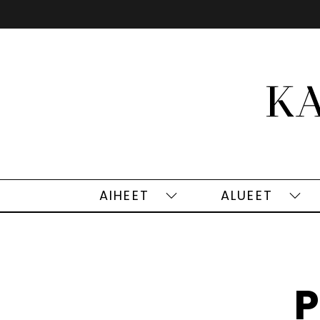
Siirry
sisältöön
AIHEET
ALUEET
Aiheet
Alu
alasivut
alas
P