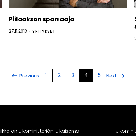
Piilaakson sparraaja
27.11.2013
YRITYKSET
1
2
3
4
5
Previous
Next
ikka on ulkoministeriön julkaisema
Ulkomini