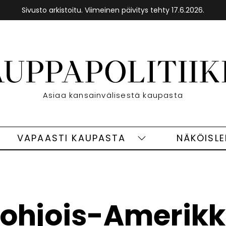
Sivusto arkistoitu. Viimeinen päivitys tehty 17.6.2026.
Etusivu
Asiaa kansainvälisestä kaupasta
VAPAASTI KAUPASTA
NÄKÖISL
eet
Vapaasti
ivut
kaupasta
alasivut
ohjois-Amerik