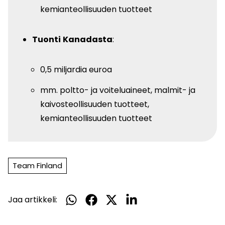
kemianteollisuuden tuotteet
Tuonti
Kanadasta
:
0,5 miljardia euroa
mm. poltto- ja voiteluaineet, malmit- ja
kaivosteollisuuden tuotteet,
kemianteollisuuden tuotteet
Team Finland
Jaa artikkeli:
Jaa
Jaa
Jaa
Jaa
WhatsApissa
Facebookissa
Twitterissä
LinkedInissä