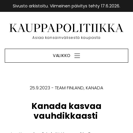
Sivusto arkistoitu. Viimeinen päivitys tehty 17.6.2026.
Siirry
sisältöön
Etusivu
Asiaa kansainvälisestä kaupasta
VALIKKO
25.9.2023
TEAM FINLAND
KANADA
Kanada kasvaa
vauhdikkaasti