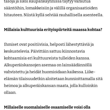
tasoja ja siksi kaupankäynnissä täytyy varautua
sääntöihin, lomakkeisiin ja välillä organisaatioiden
hitauteen. Niistä kyllä selviää rauhallisella asenteella.
Millaisia kulttuurisia erityispiirteitä maassa kohtaa?
Ihmiset ovat positiivisia, helposti lähestyttäviä ja
keskustelevia. Päivittäin sattuu kiinnostavia
kohtaamisia eri kulttuureista tulleiden kanssa.
Alkuperäiskansojen asemaa on lainsäädännöllä
vahvistettu ja heidät huomioidaan kaikessa. Liike-
elämän tilaisuudetkin aloitetaan kunnioittamalla sitä
heimoa ja alkuperäiskansan maata, jolla kulloinkin
ollaan.
Millaiselle suomalaiselle osaamiselle voisi olla