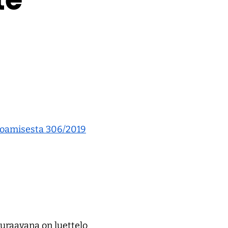
(avautuu
rjoamisesta 306/2019
uuteen
ikkunaan,
siirryt
toiseen
palveluun)
euraavana on luettelo