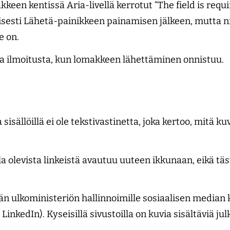
keen kentissä Aria-livellä kerrotut “The field is requ
sesti Lähetä-painikkeen painamisen jälkeen, mutta nii
e on.
a ilmoitusta, kun lomakkeen lähettäminen onnistuu.
a sisällöillä ei ole tekstivastinetta, joka kertoo, mitä k
a olevista linkeistä avautuu uuteen ikkunaan, eikä täs
ään ulkoministeriön hallinnoimille sosiaalisen median 
LinkedIn). Kyseisillä sivustoilla on kuvia sisältäviä jul