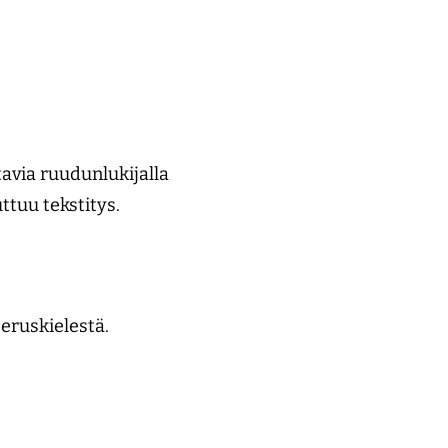
tavia ruudunlukijalla
ttuu tekstitys.
peruskielestä.