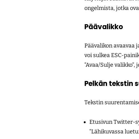
ongelmista, jotka ov
Päävalikko
Päävalikon avaavaa j
voi sulkea ESC-painik
“Avaa/Sulje valikko”, 
Pelkän tekstin
Tekstin suurentamis
Etusivun Twitter-sy
“Lähikuvassa luetu