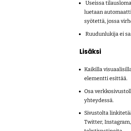
Useissa tilauslomak
luetaan automaatti
syötettä, jossa virh
Ruudunlukija ei sa
Lisäksi
Kaikilla visuaalisill
elementti esittää.
Osa verkkosivustoll
yhteydessä.
Sivustolta linkitet
Twitter, Instagram, 