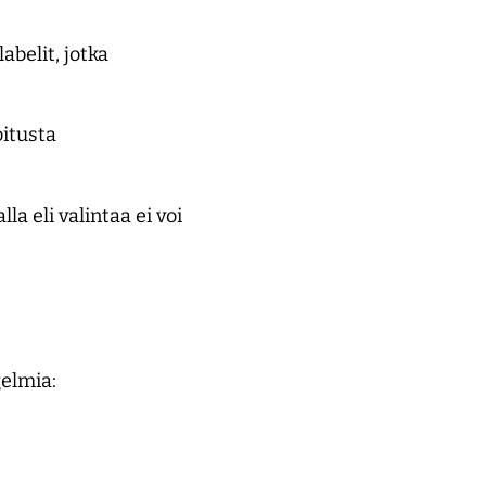
abelit, jotka
oitusta
a eli valintaa ei voi
gelmia: