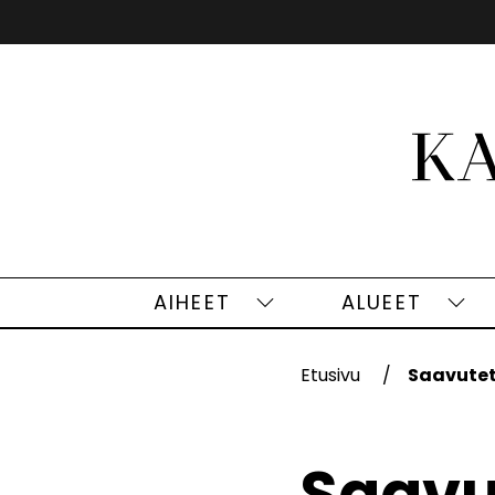
Siirry
sisältöön
AIHEET
ALUEET
Aiheet
Alu
alasivut
alas
Etusivu
Saavutet
Saavu