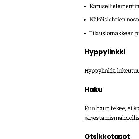
Karusellielementin
Näköislehtien nosto
Tilauslomakkeen pu
Hyppylinkki
Hyppylinkki lukeutuu 
Haku
Kun haun tekee, ei k
järjestämismahdollis
Otsikkotasot