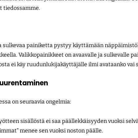
at tiedossamme.
a sulkevaa painiketta pystyy käyttämään näppäimistöll
keella. Valikkopainikkeet on avaavalle ja sulkevalle p
josta ei käy ruudunlukijakäyttäjälle ilmi avataanko vai 
 suurentaminen
essa on seuraavia ongelmia:
ötteen sisällöstä ei saa päällekkäisyyden vuoksi selvä
immat” menee sen vuoksi noston päälle.