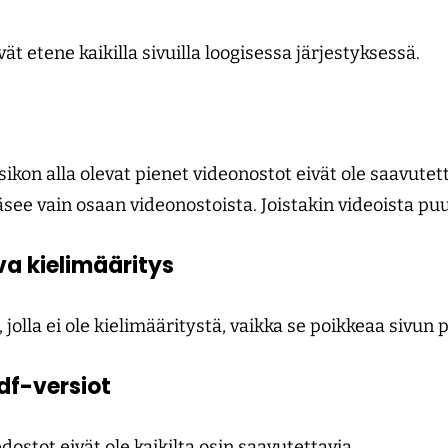
ät etene kaikilla sivuilla loogisessa järjestyksessä.
kon alla olevat pienet videonostot eivät ole saavutet
see vain osaan videonostoista. Joistakin videoista puu
va kielimääritys
, jolla ei ole kielimääritystä, vaikka se poikkeaa sivun 
df-versiot
dostot eivät ole kaikilta osin saavutettavia.