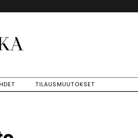
EHDET
TILAUSMUUTOKSET
te