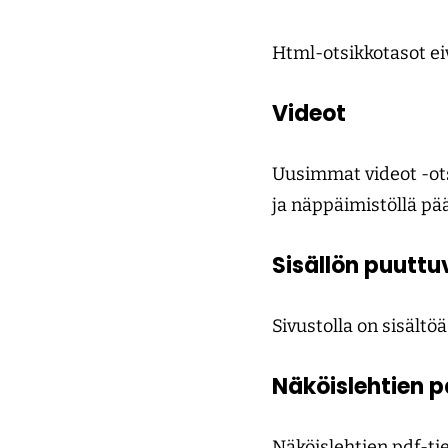
Html-otsikkotasot eiv
Videot
Uusimmat videot -otsi
ja näppäimistöllä pää
Sisällön puuttu
Sivustolla on sisältöä
Näköislehtien p
Näköislehtien pdf-tie