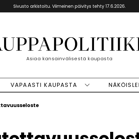
Sivusto arkistoitu. Viimeinen päivitys tehty 17.6.2026.
Etusivu
Asiaa kansainvälisestä kaupasta
VAPAASTI KAUPASTA
NÄKÖISL
eet
Vapaasti
ivut
kaupasta
alasivut
tavuusseloste
tettavuusselos