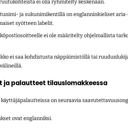
ruutukohteista ei olla ryhmitelty keskenään.
etunimi- ja sukunimikentillä on englanninkieliset aria-l
inaiset syötteen labelit.
köpostiosoitteelle ei ole määritelty ohjelmallista tark
ko ei saa kohdistusta näppäimistöllä tai ruudunlukijall
älineillä.
t ja palautteet tilauslomakkeessa
a käyttäjäpalautteissa on seuraavia saavutettavuuson
kset ovat englanniksi.