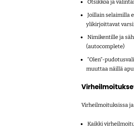
Otsikkoa ja valinta
Joillain selaimilla 
ylikirjoittavat vars
Nimikentille ja säh
(autocomplete)
“Olen”-pudotusvalik
muuttaa näillä apuv
Virheilmoitukse
Virheilmoituksissa j
Kaikki virheilmoitu