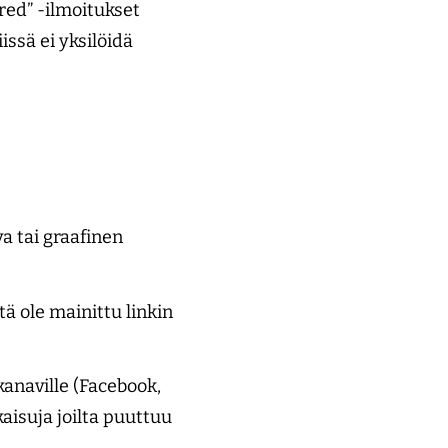
ired” -ilmoitukset
ssä ei yksilöidä
uva tai graafinen
tä ole mainittu linkin
kanaville (Facebook,
kaisuja joilta puuttuu