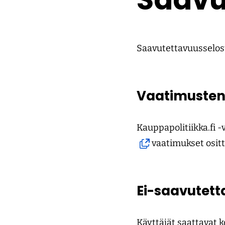
Saavutettavuusselost
Vaatimusten
Kauppapolitiikka.fi 
vaatimukset ositt
Ei-saavutett
Käyttäjät saattavat 