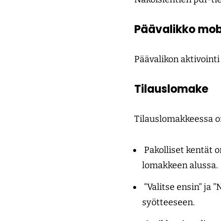
Päävalikko mob
Päävalikon aktivoint
Tilauslomake
Tilauslomakkeessa o
Pakolliset kentät o
lomakkeen alussa.
“Valitse ensin” ja ”
syötteeseen.