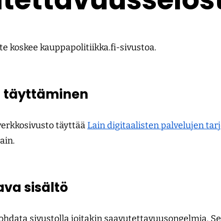
e koskee kauppapolitiikka.fi-sivustoa.
 täyttäminen
-verkkosivusto täyttää
Lain digitaalisten palvelujen ta
ain.
ava sisältö
kohdata sivustolla joitakin saavutettavuusongelmia. S