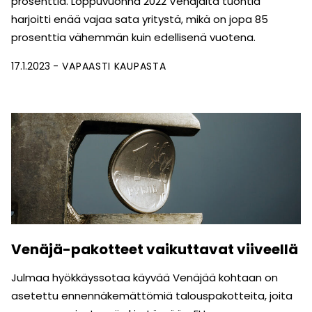
prosenttia. Loppuvuonna 2022 Venäjältä tuontia
harjoitti enää vajaa sata yritystä, mikä on jopa 85
prosenttia vähemmän kuin edellisenä vuotena.
17.1.2023
VAPAASTI KAUPASTA
Venäjä-pakotteet vaikuttavat viiveellä
Julmaa hyökkäyssotaa käyvää Venäjää kohtaan on
asetettu ennennäkemättömiä talouspakotteita, joita