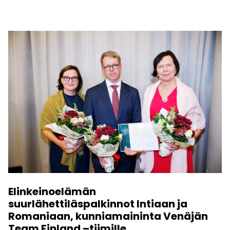
Elinkeinoelämän
suurlähettiläspalkinnot Intiaan ja
Romaniaan, kunniamaininta Venäjän
Team Finland –tiimille