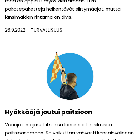
maa on oppinut myös kiertämään. EU:n
pakotepaketteja heikentävät siirtymäajat, mutta
länsimaiden rintama on tiivis.
26.9.2022
TURVALLISUUS
Hyökkääjä joutui paitsioon
Venäjä on ajanut itsensä länsimaiden silmissä
paitsioasemaan. Se vaikuttaa vahvasti kansainväliseen