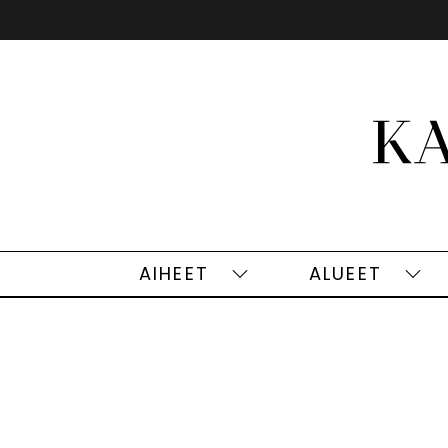
Siirry
sisältöön
AIHEET
ALUEET
Aiheet
Alu
alasivut
alas