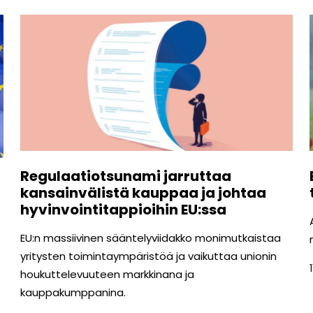
Regulaatiotsunami jarruttaa
kansainvälistä kauppaa ja johtaa
hyvinvointitappioihin EU:ssa
EU:n massiivinen sääntelyviidakko monimutkaistaa
yritysten toimintaympäristöä ja vaikuttaa unionin
houkuttelevuuteen markkinana ja
kauppakumppanina.