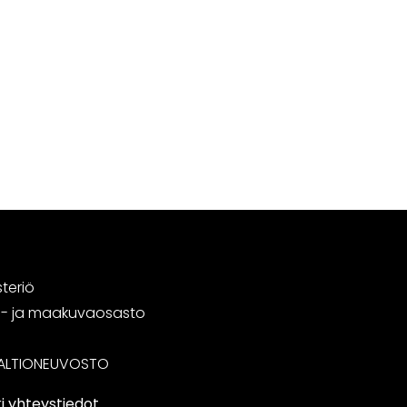
steriö
tä- ja maakuvaosasto
ALTIONEUVOSTO
i yhteystiedot