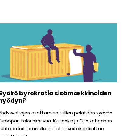
Syökö byrokratia sisämarkkinoiden
hyödyn?
Yhdysvaltojen asettamien tullien pelätään syövän
Euroopan talouskasvua. Kuitenkin jo EU:n kotipesän
kuntoon laittamisella taloutta voitaisiin kirittää