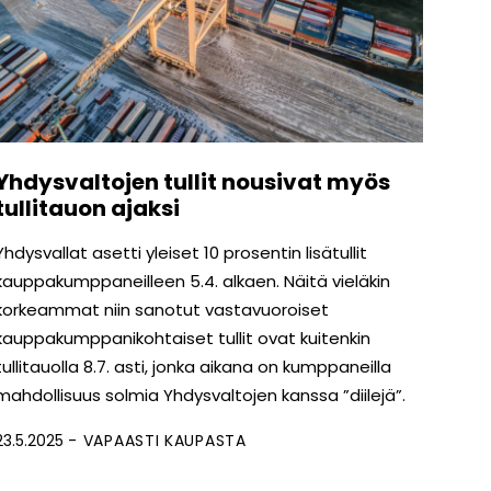
Yhdysvaltojen tullit nousivat myös
tullitauon ajaksi
Yhdysvallat asetti yleiset 10 prosentin lisätullit
kauppakumppaneilleen 5.4. alkaen. Näitä vieläkin
korkeammat niin sanotut vastavuoroiset
kauppakumppanikohtaiset tullit ovat kuitenkin
tullitauolla 8.7. asti, jonka aikana on kumppaneilla
mahdollisuus solmia Yhdysvaltojen kanssa ”diilejä”.
23.5.2025
VAPAASTI KAUPASTA