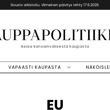
Sivusto arkistoitu. Viimeinen päivitys tehty 17.6.2026.
Etusivu
Asiaa kansainvälisestä kaupasta
VAPAASTI KAUPASTA
NÄKÖISL
eet
Vapaasti
ivut
kaupasta
alasivut
EU