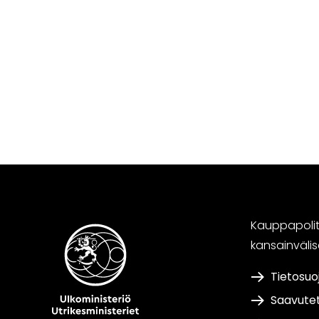
Kauppapoliti
kansainväli
Tietosuo
Saavute