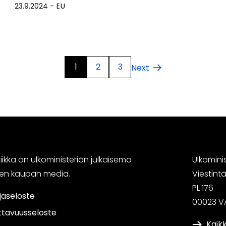
23.9.2024
EU
1
2
3
Next
ikka on ulkoministeriön julkaisema
Ulkomini
sen kaupan media.
Viestin
PL 176
jaseloste
00023 V
ttavuusseloste
Kaikk