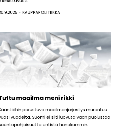
merkittävästi.
30.9.2025
KAUPPAPOLITIIKKA
Tuttu maailma meni rikki
Sääntöihin perustuva maailmanjärjestys murentuu
vuosi vuodelta. Suomi ei silti luovuta vaan puolustaa
sääntöpohjaisuutta entistä hanakammin.