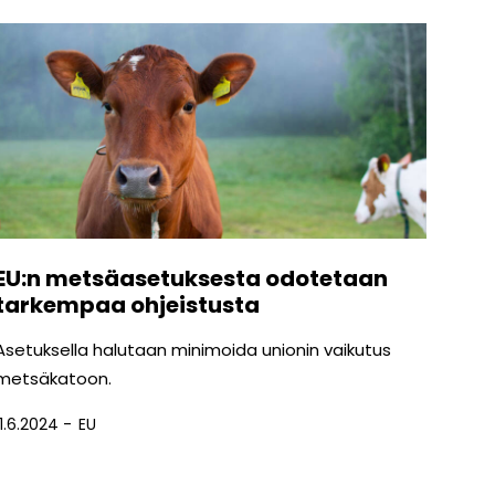
EU:n metsäasetuksesta odotetaan
tarkempaa ohjeistusta
Asetuksella halutaan minimoida unionin vaikutus
metsäkatoon.
11.6.2024
EU