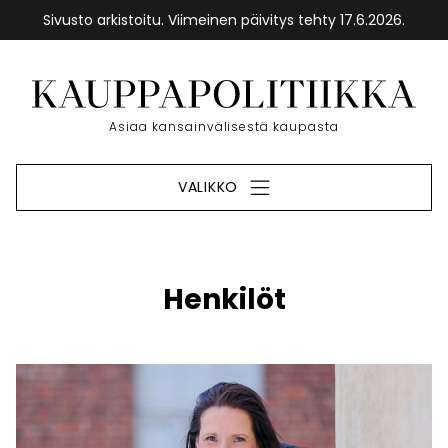
Sivusto arkistoitu. Viimeinen päivitys tehty 17.6.2026.
Siirry
sisältöön
Etusivu
Asiaa kansainvälisestä kaupasta
VALIKKO
Henkilöt