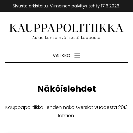
Sivusto arkistoitu. Viimeinen päivitys tehty 17.6.2026.
Siirry
sisältöön
Etusivu
Asiaa kansainvälisestä kaupasta
VALIKKO
Näköislehdet
Kauppapolitiikka-lehden näköisversiot vuodesta 2013
lähtien.