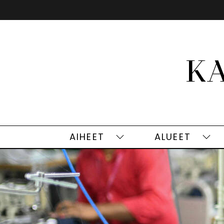
Siirry
sisältöön
AIHEET
ALUEET
Aiheet
Alu
alasivut
alas