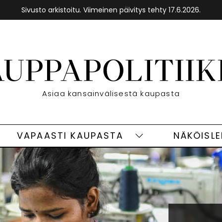
Sivusto arkistoitu. Viimeinen päivitys tehty 17.6.2026.
Asiaa kansainvälisestä kaupasta
VAPAASTI KAUPASTA
NÄKÖISL
eet
Vapaasti
ivut
kaupasta
alasivut