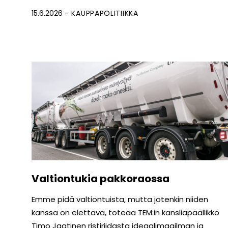
15.6.2026
KAUPPAPOLITIIKKA
Valtiontukia pakkoraossa
Emme pidä valtiontuista, mutta jotenkin niiden
kanssa on elettävä, toteaa TEM:in kansliapäällikkö
Timo Jaatinen ristiriidasta ideaalimaailman ja