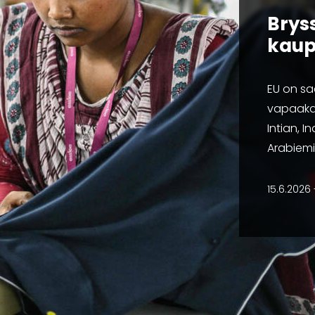
Brys
kaup
EU on sa
vapaaka
Intian, 
Arabiemi
15.6.2026