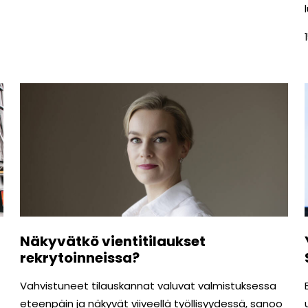
Näkyvätkö vientitilaukset
rekrytoinneissa?
Vahvistuneet tilauskannat valuvat valmistuksessa
eteenpäin ja näkyvät viiveellä työllisyydessä, sanoo