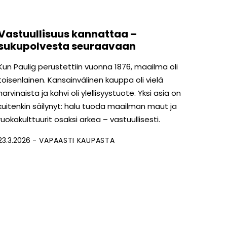
Vastuullisuus kannattaa –
sukupolvesta seuraavaan
Kun Paulig perustettiin vuonna 1876, maailma oli
toisenlainen. Kansainvälinen kauppa oli vielä
harvinaista ja kahvi oli ylellisyystuote. Yksi asia on
kuitenkin säilynyt: halu tuoda maailman maut ja
ruokakulttuurit osaksi arkea – vastuullisesti.
23.3.2026
VAPAASTI KAUPASTA