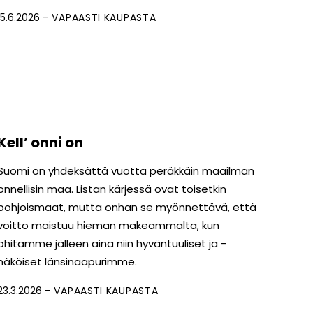
15.6.2026
VAPAASTI KAUPASTA
Kell’ onni on
Suomi on yhdeksättä vuotta peräkkäin maailman
onnellisin maa. Listan kärjessä ovat toisetkin
pohjoismaat, mutta onhan se myönnettävä, että
voitto maistuu hieman makeammalta, kun
ohitamme jälleen aina niin hyväntuuliset ja -
näköiset länsinaapurimme.
23.3.2026
VAPAASTI KAUPASTA