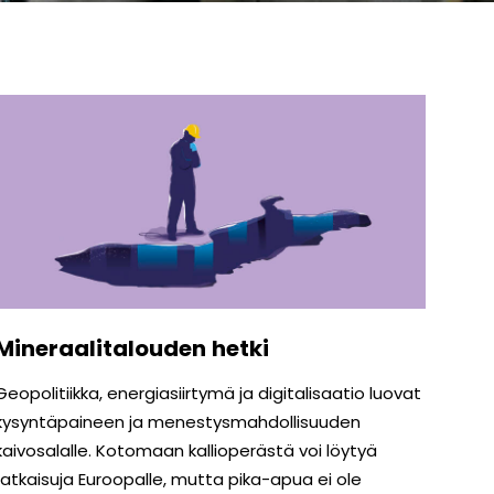
Mineraalitalouden hetki
Geopolitiikka, energiasiirtymä ja digitalisaatio luovat
kysyntäpaineen ja menestys­mahdollisuuden
kaivosalalle. Kotomaan kallioperästä voi löytyä
ratkaisuja Euroopalle, mutta pika-apua ei ole