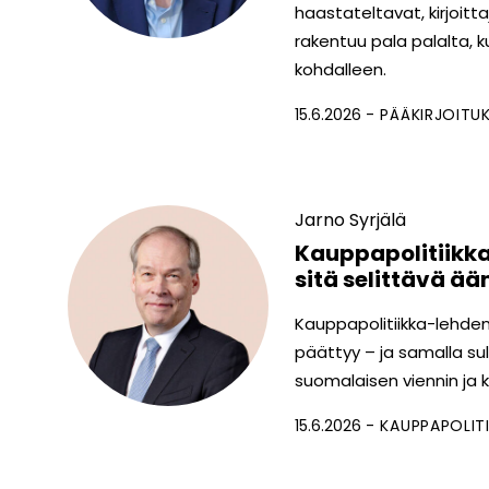
haastateltavat, kirjoitt
rakentuu pala palalta, k
kohdalleen.
15.6.2026
PÄÄKIRJOITU
Jarno Syrjälä
Kauppapolitiikka 
sitä selittävä ää
Kauppapolitiikka-lehden
päättyy – ja samalla su
suomalaisen viennin ja k
15.6.2026
KAUPPAPOLITI