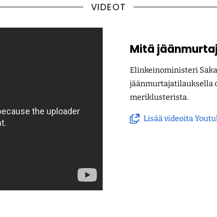
VIDEOT
Mitä jäänmurtaj
Elinkeinoministeri Sakar
jäänmurtajatilauksella
meriklusterista.
Lisää videoita Yout