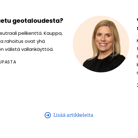
uetu geotaloudesta?
eutraali pelikenttä. Kauppa,
 ja rahoitus ovat yhä
n välistä vallankäyttöä.
UPASTA
Lisää artikkeleita