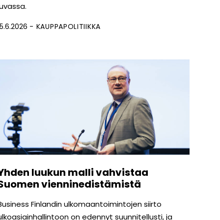
luvassa.
15.6.2026
KAUPPAPOLITIIKKA
Yhden luukun malli vahvistaa
Suomen vienninedistämistä
Business Finlandin ulkomaantoimintojen siirto
ulkoasiainhallintoon on edennyt suunnitellusti, ja