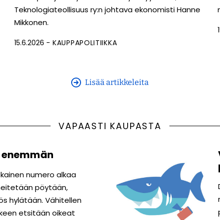
Teknologiateollisuus ry:n johtava ekonomisti Hanne
Mikkonen.
15.6.2026
KAUPPAPOLITIIKKA
Lisää artikkeleita
VAPAASTI KAUPASTA
e enemmän
Jokainen numero alkaa
 heitetään pöytään,
yös hylätään. Vähitellen
lkeen etsitään oikeat