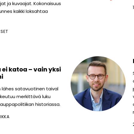
ajat ja kuvaajat. Kokonaisuus
unnes kaikki loksahtaa
KSET
ei katoa – vain yksi
ni
 lähes satavuotinen taival
lkeutuu merkittävä luku
auppapolitiikan historiassa.
IKKA