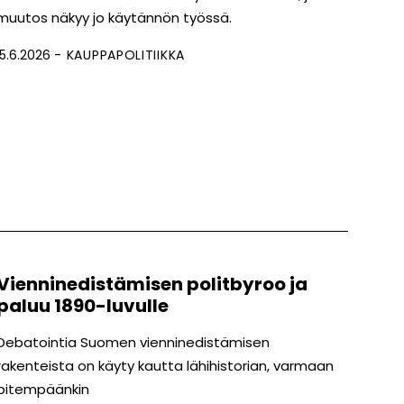
muutos näkyy jo käytännön työssä.
15.6.2026
KAUPPAPOLITIIKKA
Vienninedistämisen politbyroo ja
paluu 1890-luvulle
Debatointia Suomen vienninedistämisen
rakenteista on käyty kautta lähihistorian, varmaan
pitempäänkin