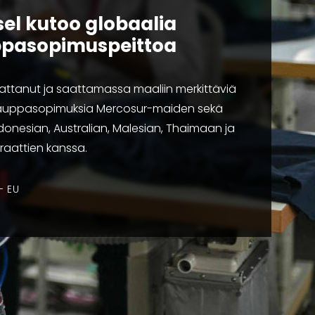
sel kutoo globaalia
pasopimuspeittoa
attanut ja saattamassa maaliin merkittäviä
uppasopimuksia Mercosur-maiden sekä
Indonesian, Australian, Malesian, Thaimaan ja
raattien kanssa.
EU