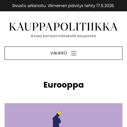
Sivusto arkistoitu. Viimeinen päivitys tehty 17.6.2026.
Siirry
sisältöön
Etusivu
Asiaa kansainvälisestä kaupasta
VALIKKO
Eurooppa