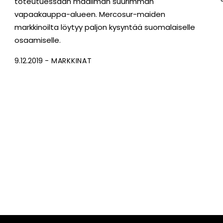
toteutuessaan maailman suurimman
vapaakauppa-alueen. Mercosur-maiden
markkinoilta löytyy paljon kysyntää suomalaiselle
osaamiselle.
9.12.2019
MARKKINAT