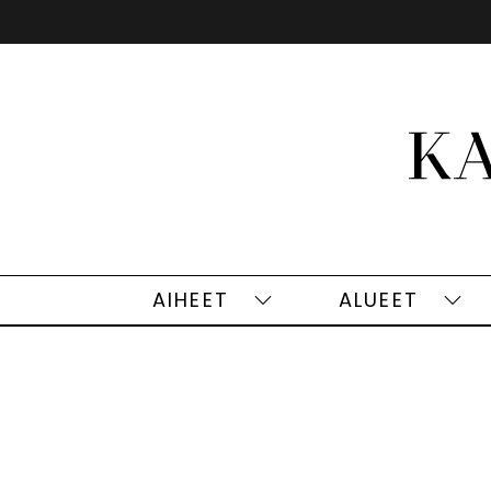
Siirry
sisältöön
AIHEET
ALUEET
Aiheet
Alu
alasivut
alas