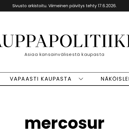
Sivusto arkistoitu. Viimeinen päivitys tehty 17.6.2026.
Etusivu
Asiaa kansainvälisestä kaupasta
VAPAASTI KAUPASTA
NÄKÖISL
eet
Vapaasti
ivut
kaupasta
alasivut
mercosur