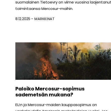
suomalainen Tietoevry on viime vuosina laajentanu
toimintaansa Mercosur-maihin.
8.12.2025
MARKKINAT
Paloiko Mercosur-sopimus
sademetsän mukana?
EU:n ja Mercosur-maiden kauppasopimus on