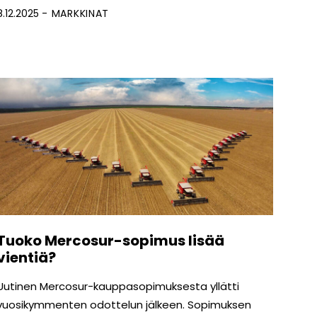
8.12.2025
MARKKINAT
Tuoko Mercosur-sopimus lisää
vientiä?
Uutinen Mercosur-kauppasopimuksesta yllätti
vuosikymmenten odottelun jälkeen. Sopimuksen