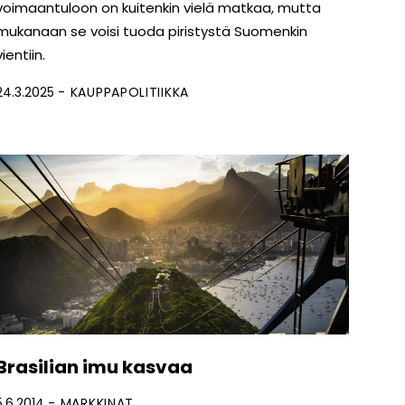
voimaantuloon on kuitenkin vielä matkaa, mutta
mukanaan se voisi tuoda piristystä Suomenkin
vientiin.
24.3.2025
KAUPPAPOLITIIKKA
Brasilian imu kasvaa
5.6.2014
MARKKINAT