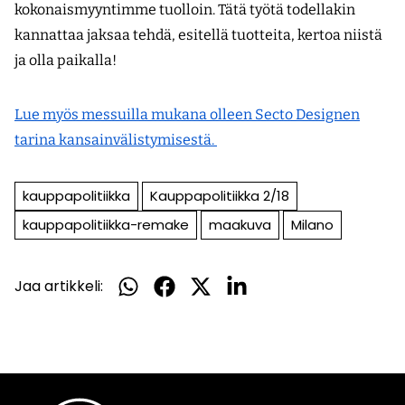
kokonaismyyntimme tuolloin. Tätä työtä todellakin
kannattaa jaksaa tehdä, esitellä tuotteita, kertoa niistä
ja olla paikalla!
Lue myös messuilla mukana olleen Secto Designen
tarina kansainvälistymisestä.
kauppapolitiikka
Kauppapolitiikka 2/18
kauppapolitiikka-remake
maakuva
Milano
Jaa artikkeli:
Jaa
Jaa
Jaa
Jaa
WhatsApissa
Facebookissa
Twitterissä
LinkedInissä