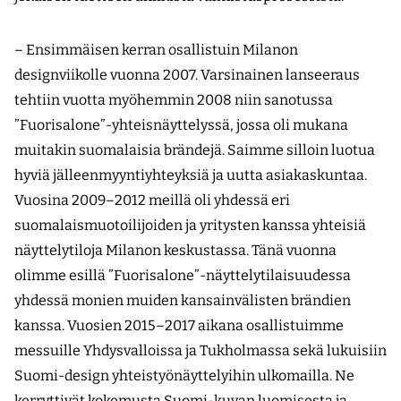
– Ensimmäisen kerran osallistuin Milanon
designviikolle vuonna 2007. Varsinainen lanseeraus
tehtiin vuotta myöhemmin 2008 niin sanotussa
”Fuorisalone”-yhteisnäyttelyssä, jossa oli mukana
muitakin suomalaisia brändejä. Saimme silloin luotua
hyviä jälleenmyyntiyhteyksiä ja uutta asiakaskuntaa.
Vuosina 2009–2012 meillä oli yhdessä eri
suomalaismuotoilijoiden ja yritysten kanssa yhteisiä
näyttelytiloja Milanon keskustassa. Tänä vuonna
olimme esillä ”Fuorisalone”-näyttelytilaisuudessa
yhdessä monien muiden kansainvälisten brändien
kanssa. Vuosien 2015–2017 aikana osallistuimme
messuille Yhdysvalloissa ja Tukholmassa sekä lukuisiin
Suomi-design yhteistyönäyttelyihin ulkomailla. Ne
kerryttivät kokemusta Suomi-kuvan luomisesta ja