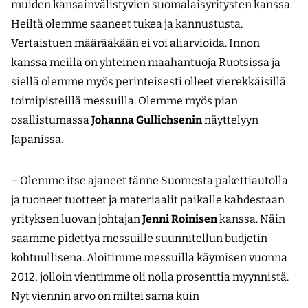
muiden kansainvälistyvien suomalaisyritysten kanssa.
Heiltä olemme saaneet tukea ja kannustusta.
Vertaistuen määrääkään ei voi aliarvioida. Innon
kanssa meillä on yhteinen maahantuoja Ruotsissa ja
siellä olemme myös perinteisesti olleet vierekkäisillä
toimipisteillä messuilla. Olemme myös pian
osallistumassa
Johanna Gullichsenin
näyttelyyn
Japanissa.
– Olemme itse ajaneet tänne Suomesta pakettiautolla
ja tuoneet tuotteet ja materiaalit paikalle kahdestaan
yrityksen luovan johtajan
Jenni Roinisen
kanssa. Näin
saamme pidettyä messuille suunnitellun budjetin
kohtuullisena. Aloitimme messuilla käymisen vuonna
2012, jolloin vientimme oli nolla prosenttia myynnistä.
Nyt viennin arvo on miltei sama kuin