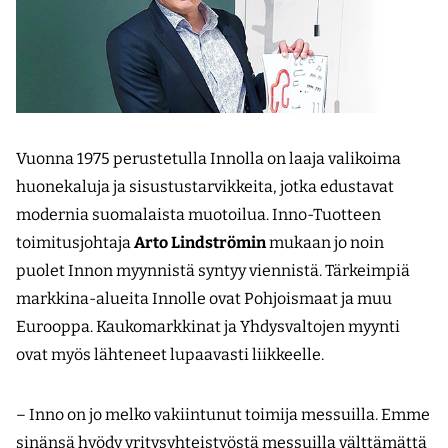
Vuonna 1975 perustetulla Innolla on laaja valikoima
huonekaluja ja sisustustarvikkeita, jotka edustavat
modernia suomalaista muotoilua. Inno-Tuotteen
toimitusjohtaja
Arto Lindströmin
mukaan jo noin
puolet Innon myynnistä syntyy viennistä. Tärkeimpiä
markkina-alueita Innolle ovat Pohjoismaat ja muu
Eurooppa. Kaukomarkkinat ja Yhdysvaltojen myynti
ovat myös lähteneet lupaavasti liikkeelle.
– Inno on jo melko vakiintunut toimija messuilla. Emme
sinänsä hyödy yritysyhteistyöstä messuilla välttämättä