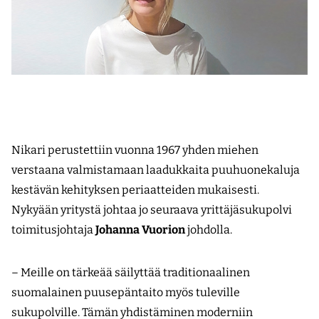
Nikari perustettiin vuonna 1967 yhden miehen
verstaana valmistamaan laadukkaita puuhuonekaluja
kestävän kehityksen periaatteiden mukaisesti.
Nykyään yritystä johtaa jo seuraava yrittäjäsukupolvi
toimitusjohtaja
Johanna Vuorion
johdolla.
– Meille on tärkeää säilyttää traditionaalinen
suomalainen puusepäntaito myös tuleville
sukupolville. Tämän yhdistäminen moderniin