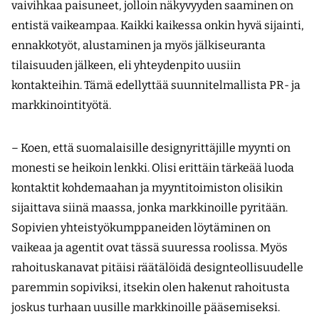
vaivihkaa paisuneet, jolloin näkyvyyden saaminen on
entistä vaikeampaa. Kaikki kaikessa onkin hyvä sijainti,
ennakkotyöt, alustaminen ja myös jälkiseuranta
tilaisuuden jälkeen, eli yhteydenpito uusiin
kontakteihin. Tämä edellyttää suunnitelmallista PR- ja
markkinointityötä.
– Koen, että suomalaisille designyrittäjille myynti on
monesti se heikoin lenkki. Olisi erittäin tärkeää luoda
kontaktit kohdemaahan ja myyntitoimiston olisikin
sijaittava siinä maassa, jonka markkinoille pyritään.
Sopivien yhteistyökumppaneiden löytäminen on
vaikeaa ja agentit ovat tässä suuressa roolissa. Myös
rahoituskanavat pitäisi räätälöidä designteollisuudelle
paremmin sopiviksi, itsekin olen hakenut rahoitusta
joskus turhaan uusille markkinoille pääsemiseksi.