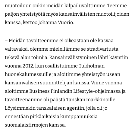
muotoiluun onkin meidän kilpailuvalttimme. Teemme
paljon yhteistyötä myös kansainvälisten muotoilijoiden
kanssa, kertoo Johanna Vuorio.
– Meidän tavoitteemme ei oikeastaan ole kasvaa
valtavaksi, olemme mielellämme se stradivariusta
tekevä alan toimija. Kansainvälistyminen lähti käyntiin
vuonna 2012, kun osallistuimme Tukholman
huonekalumessuille ja aloitimme yhteistyön usean
kansainvälisen suunnittelijan kanssa. Viime vuonna
aloitimme Business Finlandin Lifestyle-ohjelmassa ja
tavoitteenamme oli päästä Tanskan markkinoille.
Löysimmekin tanskalaisen agentin, jolla oli jo
ennestään pitkäaikaisia kumppanuuksia
suomalaisfirmojen kanssa.