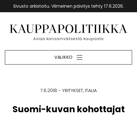
Sivusto arkistoitu. Viimeinen päivitys tehty 17.6.2026.
Siirry
sisältöön
Etusivu
Asiaa kansainvälisestä kaupasta
VALIKKO
7.6.2018
YRITYKSET
ITALIA
Suomi-kuvan kohottajat