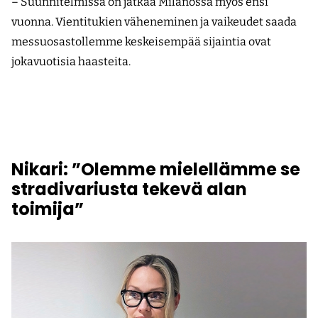
– Suunnitelmissa on jatkaa Milanossa myös ensi
vuonna. Vientitukien väheneminen ja vaikeudet saada
messuosastollemme keskeisempää sijaintia ovat
jokavuotisia haasteita.
Nikari: ”Olemme mielellämme se
stradivariusta tekevä alan
toimija”