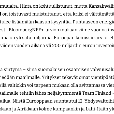
muualta. Hinta on kohtuullistunut, mutta Kansainväli
l
on toistuvasti muistuttanut, että kriisi ei välttämätt
tulee lisäämään kaasun kysyntää. Puhtaaseen energi
sti. BloombergNEF:n arvion mukaan viime vuonna inve
ämä on yli sata miljardia. Euroopan komissio arvioi, e
 viiden vuoden aikana yli 200 miljardin euron investoi
reä siirtymä – siinä suomalaisen osaamisen vahvuusalue
edään maailmalle. Yritykset tekevät omat vientipäät
llä valtiokin voi tarpeen mukaan olla avittamassa vie
ilmalle tehtiin lähes neljäkymmentä Team Finland 
ailua. Niistä Eurooppaan suuntautui 12, Yhdysvaltoihin
kaan ja Afrikkaan kolme kumpaankin ja Lähi-Itään yksi