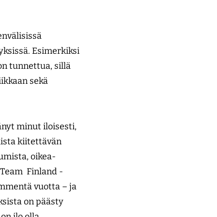
nvälisissä
ksissä. Esimerkiksi
 tunnettua, sillä
iikkaan sekä
yt minut iloisesti,
ista kiitettävän
umista, oikea-
n Team Finland -
ymmentä vuotta – ja
ksista on päästy
n ilo olla