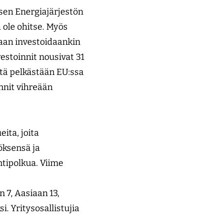
sen Energiajärjestön
ä ole ohitse. Myös
aan investoidaankin
stoinnit nousivat 31
ttä pelkästään EU:ssa
nnit vihreään
ita, joita
öksensä ja
ntipolkua. Viime
-
 7, Aasiaan 13,
. Yritysosallistujia