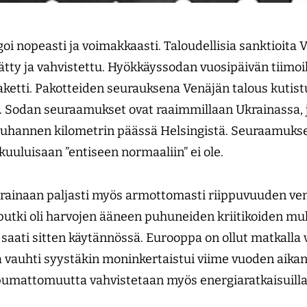
oi nopeasti ja voimakkaasti. Taloudellisia sanktioita 
ätty ja vahvistettu. Hyökkäyssodan vuosipäivän tiimoil
tti. Pakotteiden seurauksena Venäjän talous kutistu
 Sodan seuraamukset ovat raaimmillaan Ukrainassa,
 tuhannen kilometrin päässä Helsingistä. Seuraamuks
 kuuluisaan ”entiseen normaaliin” ei ole.
rainaan paljasti myös armottomasti riippuvuuden ven
tki oli harvojen ääneen puhuneiden kriitikoiden muk
 saati sitten käytännössä. Eurooppa on ollut matkalla
ta vauhti syystäkin moninkertaistui viime vuoden aik
ippumattomuutta vahvistetaan myös energiaratkaisuill