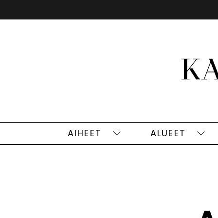
Siirry
sisältöön
AIHEET
ALUEET
Aiheet
Alu
alasivut
alas