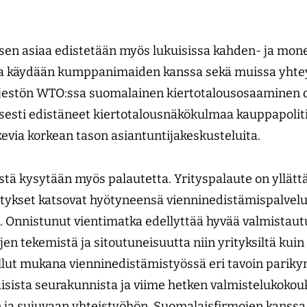
en asiaa edistetään myös lukuisissa kahden- ja mone
ita käydään kumppanimaiden kanssa sekä muissa yhtey
estön WTO:ssa suomalainen kiertotalousosaaminen on
esti edistäneet kiertotalousnäkökulmaa kauppapolit
kevia korkean tason asiantuntijakeskusteluita.
tä kysytään myös palautetta. Yrityspalaute on yllättän
yritykset katsovat hyötyneensä vienninedistämispalvelu
. Onnistunut vientimatka edellyttää hyvää valmistaut
yjen tekemistä ja sitoutuneisuutta niin yrityksiltä kui
 ollut mukana vienninedistämistyössä eri tavoin parik
aisista seurakunnista ja viime hetken valmistelu­kokou
n ja sujuvaan yhteistyöhön. Suomalaisfirmojen kanssa o