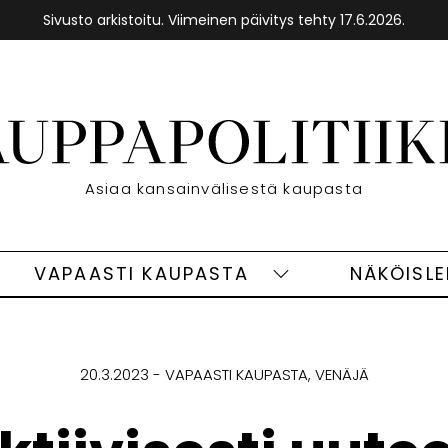
Sivusto arkistoitu. Viimeinen päivitys tehty 17.6.2026.
Etusivu
Asiaa kansainvälisestä kaupasta
VAPAASTI KAUPASTA
NÄKÖISL
eet
Vapaasti
ivut
kaupasta
alasivut
20.3.2023
VAPAASTI KAUPASTA
VENÄJÄ