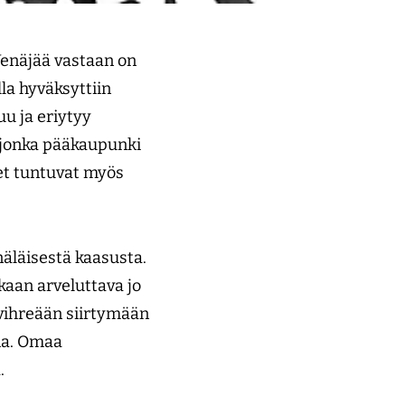
Venäjää vastaan on
la hyväksyttiin
u ja eriytyy
 jonka pääkaupunki
et tuntuvat myös
äläisestä kaasusta.
aan arveluttava jo
 vihreään siirtymään
ana. Omaa
a.