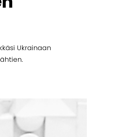
en
kkäsi Ukrainaan
lähtien.