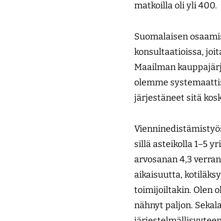
matkoilla oli yli 400.
Suomalaisen osaamis
konsultaatioissa, jo
Maailman kauppajärj
olemme systemaattis
järjestäneet sitä kos
Vienninedistämistyös
sillä asteikolla 1–5 
arvosanan 4,3 verran
aikaisuutta, kotiläks
toimijoiltakin. Olen
nähnyt paljon. Sekal
järjestelmällisyytee