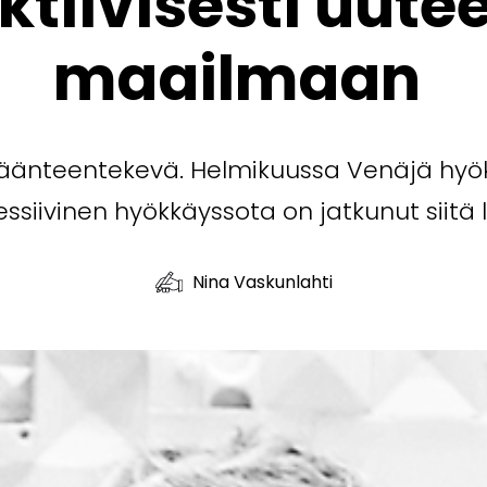
ktiivisesti uute
maailmaan
 käänteentekevä. Helmikuussa Venäjä hyö
essiivinen hyökkäyssota on jatkunut siitä 
Nina Vaskunlahti