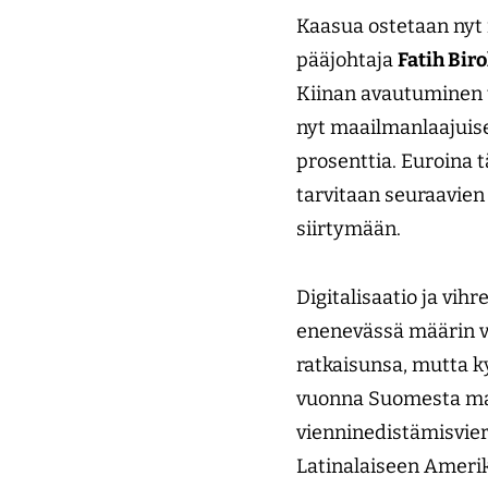
Kaasua ostetaan nyt 
pääjohtaja
Fatih Biro
Kiinan avautuminen 
nyt maailmanlaajuise
prosenttia. Euroina t
tarvitaan seuraavien
siirtymään.
Digitalisaatio ja vih
enenevässä määrin vi
ratkaisunsa, mutta ky
vuonna Suomesta maa
vienninedistämisvier
Latinalaiseen Amerik