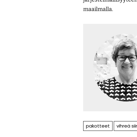
maailmalla.
pakotteet
vihreä si