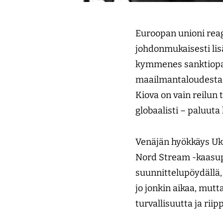
Euroopan unioni reag
johdonmukaisesti lis
kymmenes sanktiopake
maailmantaloudesta.
Kiova on vain reilun
globaalisti – paluuta
Venäjän hyökkäys Uk
Nord Stream -kaasupu
suunnittelupöydällä,
jo jonkin aikaa, mut
turvallisuutta ja ri