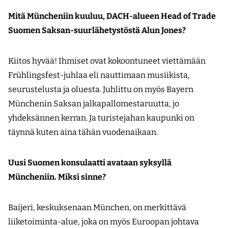
Mitä Müncheniin kuuluu, DACH-alueen Head of Trade
Suomen Saksan-suurlähetystöstä Alun Jones?
Kiitos hyvää! Ihmiset ovat kokoontuneet viettämään
Frühlingsfest-juhlaa eli nauttimaan musiikista,
seurustelusta ja oluesta. Juhlittu on myös Bayern
Münchenin Saksan jalkapallomestaruutta, jo
yhdeksännen kerran. Ja turistejahan kaupunki on
täynnä kuten aina tähän vuodenaikaan.
Uusi Suomen konsulaatti avataan syksyllä
Müncheniin. Miksi sinne?
Baijeri, keskuksenaan München, on merkittävä
liiketoiminta-alue, joka on myös Euroopan johtava