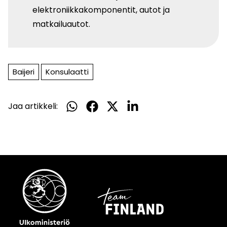
elektroniikkakomponentit, autot ja
matkailuautot.
Baijeri
Konsulaatti
Jaa artikkeli:
Jaa
Jaa
Jaa
Jaa
WhatsApissa
Facebookissa
Twitterissä
LinkedInissä