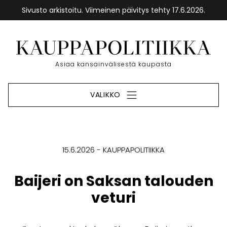
Sivusto arkistoitu. Viimeinen päivitys tehty 17.6.2026.
Siirry
sisältöön
Etusivu
Asiaa kansainvälisestä kaupasta
VALIKKO
15.6.2026
KAUPPAPOLITIIKKA
Baijeri on Saksan talouden
veturi