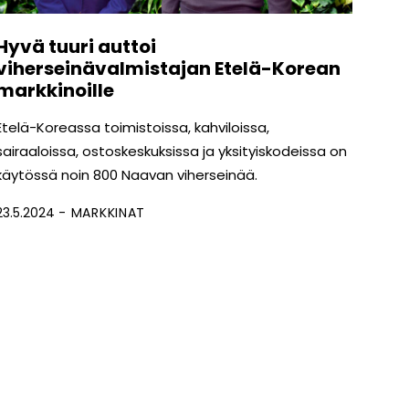
Hyvä tuuri auttoi
viherseinävalmistajan Etelä-Korean
markkinoille
Etelä-Koreassa toimistoissa, kahviloissa,
sairaaloissa, ostoskeskuksissa ja yksityiskodeissa on
käytössä noin 800 Naavan viherseinää.
23.5.2024
MARKKINAT