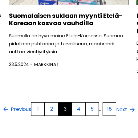
Suomalaisen suklaan myynti Etelä-
ä
Koreaan kasvaa vauhdilla
Suomella on hyvä maine Etelä-Koreassa. Suomea
pidetään puhtaana ja turvallisena, maabrändi
auttaa vientiyrityksiä.
23.5.2024
MARKKINAT
1
2
3
4
5
18
…
Previous
Next