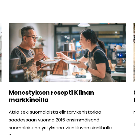
Menestyksen resepti Kiinan
markkinoilla
Atria teki suomalaista elintarvikehistoriaa
saadessaan vuonna 2016 ensimmäisenä
suomalaisena yrityksenä vientiluvan sianlihalle