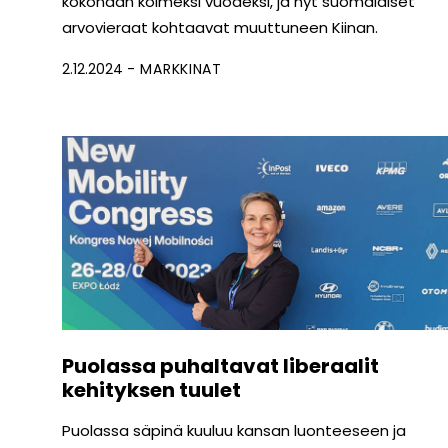
kokonaan kolmeksi vuodeksi, ja nyt suomalaiset
arvovieraat kohtaavat muuttuneen Kiinan.
2.12.2024
MARKKINAT
Puolassa puhaltavat liberaalit
kehityksen tuulet
Puolassa säpinä kuuluu kansan luonteeseen ja