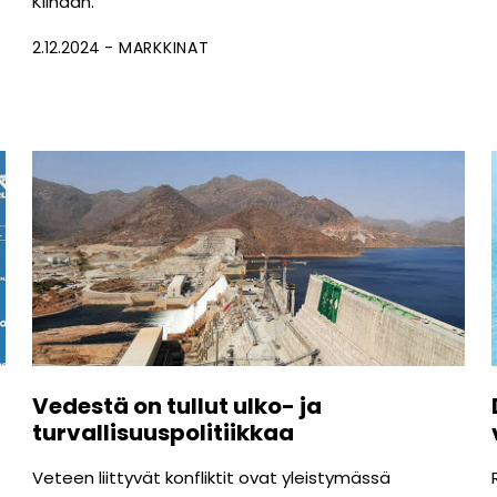
Kiinaan.
2.12.2024
MARKKINAT
Vedestä on tullut ulko- ja
turvallisuuspolitiikkaa
Veteen liittyvät konfliktit ovat yleistymässä