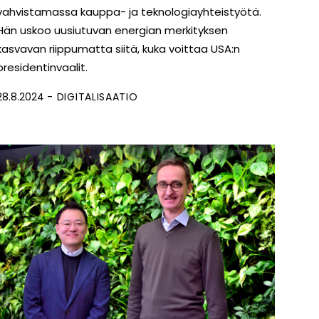
vahvistamassa kauppa- ja teknologiayhteistyötä.
Hän uskoo uusiutuvan energian merkityksen
kasvavan riippumatta siitä, kuka voittaa USA:n
presidentinvaalit.
28.8.2024
DIGITALISAATIO