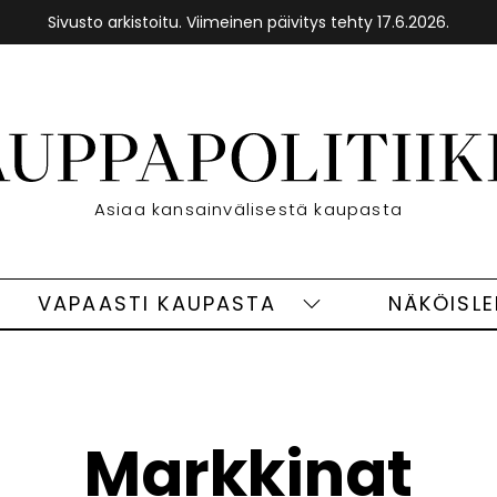
Sivusto arkistoitu. Viimeinen päivitys tehty 17.6.2026.
Etusivu
Asiaa kansainvälisestä kaupasta
VAPAASTI KAUPASTA
NÄKÖISL
eet
Vapaasti
ivut
kaupasta
alasivut
Markkinat