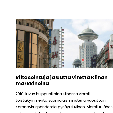
Riitasointuja ja uutta virettä Kiinan
markkinoilla
2010-luvun huippuaikoina Kiinassa vieraili
toistakymmentä suomalaisministeriä vuosittain.
Koronaviruspandemia pysäytti Kiinan-vierailut lähes