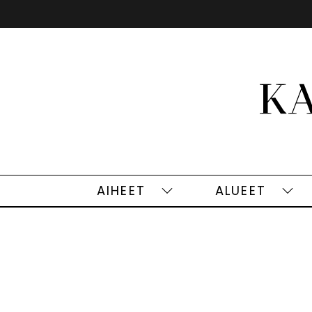
Siirry
sisältöön
AIHEET
ALUEET
Aiheet
Alu
alasivut
alas