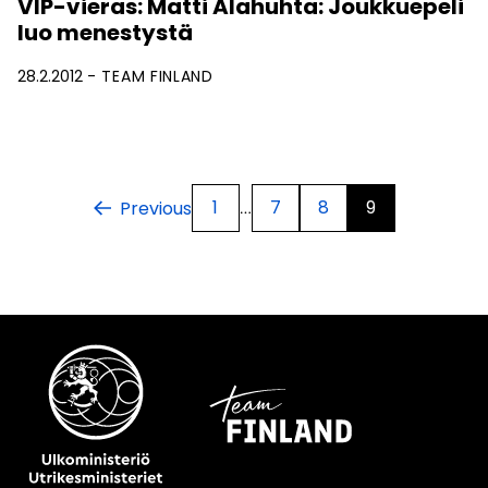
VIP-vieras: Matti Alahuhta: Joukkuepeli
luo menestystä
28.2.2012
TEAM FINLAND
1
7
8
9
Previous
…