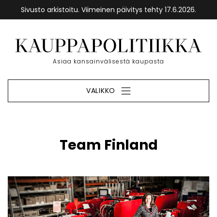
Sivusto arkistoitu. Viimeinen päivitys tehty 17.6.2026.
Siirry
sisältöön
Etusivu
Asiaa kansainvälisestä kaupasta
VALIKKO
Team Finland