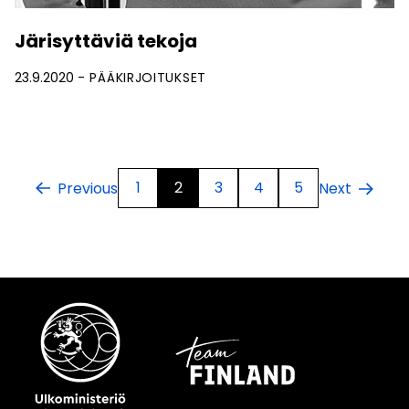
Järisyttäviä tekoja
23.9.2020
PÄÄKIRJOITUKSET
1
2
3
4
5
Previous
Next