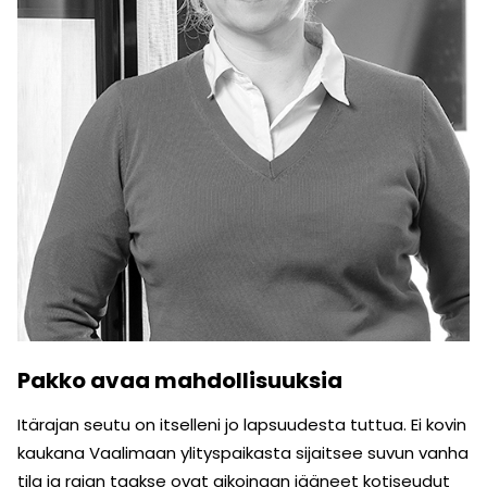
Pakko avaa mahdollisuuksia
Itärajan seutu on itselleni jo lapsuudesta tuttua. Ei kovin
kaukana Vaalimaan ylityspaikasta sijaitsee suvun vanha
tila ja rajan taakse ovat aikoinaan jääneet kotiseudut