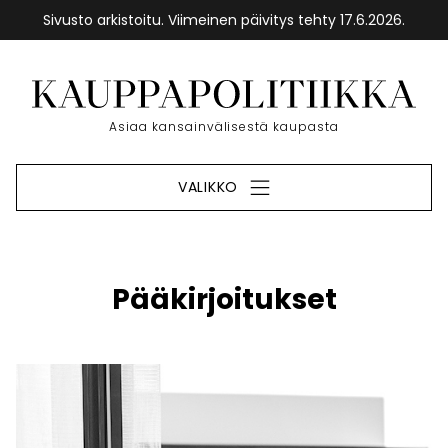
Sivusto arkistoitu. Viimeinen päivitys tehty 17.6.2026.
Siirry
sisältöön
Etusivu
Asiaa kansainvälisestä kaupasta
VALIKKO
Pääkirjoitukset