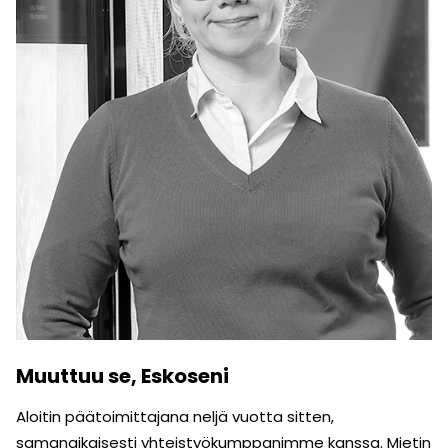
Muuttuu se, Eskoseni
Aloitin päätoimittajana neljä vuotta sitten,
samanaikaisesti yhteistyö­kumppanimme kanssa. Mietin