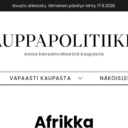
Sivusto arkistoitu. Viimeinen päivitys tehty 17.6.2026.
Etusivu
Asiaa kansainvälisestä kaupasta
VAPAASTI KAUPASTA
NÄKÖISL
eet
Vapaasti
ivut
kaupasta
alasivut
Afrikka