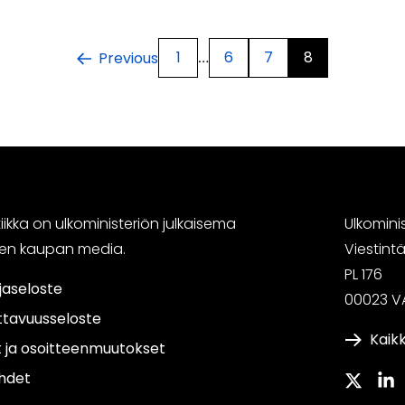
1
6
7
8
…
Previous
ikka on ulkoministeriön julkaisema
Ulkomini
sen kaupan media.
Viestin
PL 176
jaseloste
00023 V
ttavuusseloste
Kaikk
t ja osoitteenmuutokset
hdet
Twitter
Link