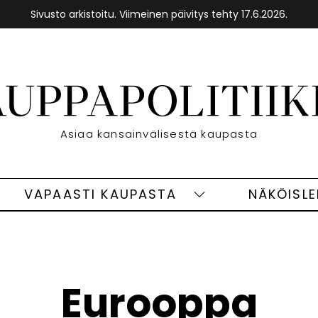
Sivusto arkistoitu. Viimeinen päivitys tehty 17.6.2026.
Etusivu
Asiaa kansainvälisestä kaupasta
VAPAASTI KAUPASTA
NÄKÖISL
eet
Vapaasti
ivut
kaupasta
alasivut
Eurooppa