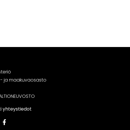
steriö
tä- ja maakuvaosasto
ALTIONEUVOSTO
i yhteystiedot
edIn
Facebook