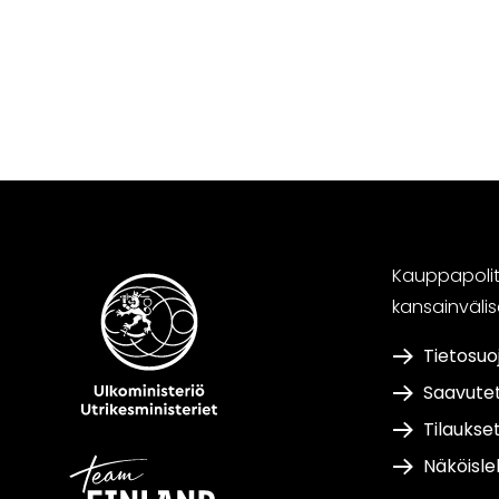
Kauppapoliti
kansainväli
Tietosuo
Saavute
Tilaukse
Näköisle