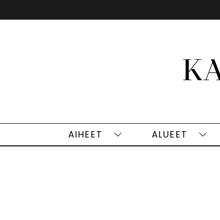
Siirry
sisältöön
AIHEET
ALUEET
Aiheet
Alu
alasivut
alas