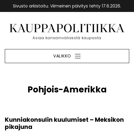
Sivusto arkistoitu. Viimeinen päivitys tehty 17.6.2026.
Siirry
sisältöön
Etusivu
Asiaa kansainvälisestä kaupasta
VALIKKO
Pohjois-Amerikka
Kunniakonsulin kuulumiset – Meksikon
pikajuna