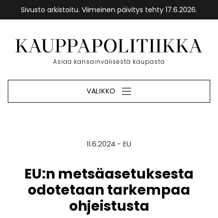
Sivusto arkistoitu. Viimeinen päivitys tehty 17.6.2026.
Siirry
sisältöön
Etusivu
Asiaa kansainvälisestä kaupasta
VALIKKO
11.6.2024
EU
EU:n metsäasetuksesta
odotetaan tarkempaa
ohjeistusta