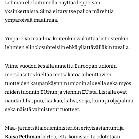
Lehmän elo laitumella näyttää leppoisan
yksinkertaista. Siinä ei tarvitse paljoa märehtiä
ympäröivää maailmaa.
Ympäröivä maailma kuitenkin vaikuttaa kotoistenkin
lehmien elinolosuhteisiin ehkä yllättävälläkin tavalla.
Viime vuoden kesällä annettu Euroopan unionin
metsäasetus kieltää metsäkatoa aiheuttavien
tuotteiden kaupankäynnin unionin alueella sekä myös
niiden tuonnin EU:hun ja viennin EU:sta. Listalla ovat
naudanliha, puu, kaakao, kahvi, soija, kumi ja öljypalmu
sekä näistä valmistetut tuotteet.
Maa- ja metsätalousministeriön erityisasiantuntija
Kaisa Pethman
kertoo, että komissiolta odotetaan