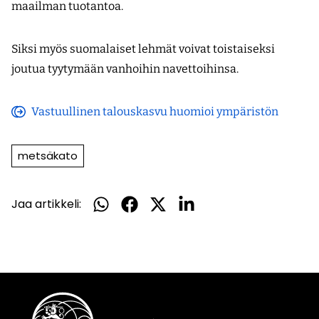
maailman tuotantoa.
Siksi myös suomalaiset lehmät voivat toistaiseksi
joutua tyytymään vanhoihin navettoihinsa.
Vastuullinen talouskasvu huomioi ympäristön
(avautuu
uuteen
metsäkato
ikkunaan)
Jaa artikkeli:
Jaa
Jaa
Jaa
Jaa
WhatsApissa
Facebookissa
Twitterissä
LinkedInissä