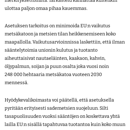
merkityksettömiltä. Tarkastelu kannattaa kuitenkin
ulottaa paljon omaa pihaa kauemmas.
Asetuksen tarkoitus on minimoida EU:n vaikutus
metsäkatoon ja metsien tilan heikkenemiseen koko
maapallolla. Vaikutusarvioinnissa laskettiin, että ilman
sääntelytoimia unionin kulutus ja tuotanto
aiheuttaisivat nautaeläinten, kaakaon, kahvin,
öljypalmun, soijan ja puun osalta joka vuosi noin
248 000 hehtaaria metsäkatoa vuoteen 2030
mennessä.
Hyödykevalikoimasta voi päätellä, että asetuksella
pyritään erityisesti sademetsien suojeluun. Silti
tasapuolisuuden vuoksi sääntöjen on koskettava yhtä
lailla EU:n sisällä tapahtuvaa tuotantoa kuin koko muun