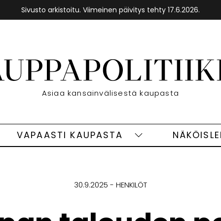
Sivusto arkistoitu. Viimeinen päivitys tehty 17.6.2026.
Etusivu
Asiaa kansainvälisestä kaupasta
VAPAASTI KAUPASTA
NÄKÖISL
eet
Vapaasti
ivut
kaupasta
alasivut
30.9.2025
HENKILÖT