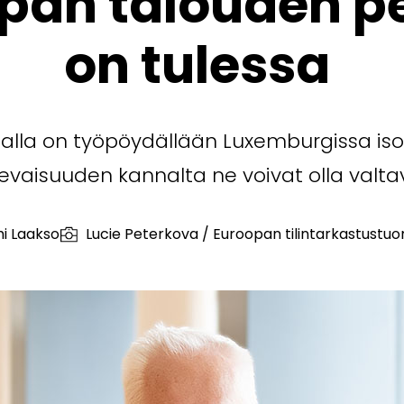
pan talouden p
on tulessa
alla on työpöydällään Luxemburgissa isoja
levaisuuden kannalta ne voivat olla valtav
i Laakso
Lucie Peterkova / Euroopan tilintarkastustuo