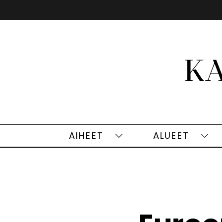
Siirry
sisältöön
AIHEET
ALUEET
Aiheet
Alu
alasivut
alas