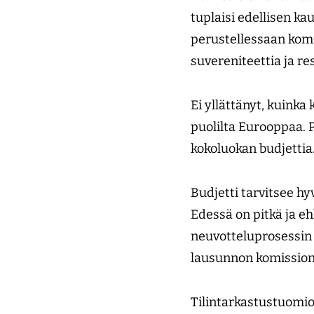
tuplaisi edellisen k
perustellessaan komis
suvereniteettia ja re
Ei yllättänyt, kuinka
puolilta Eurooppaa. 
kokoluokan budjetti
Budjetti tarvitsee h
Edessä on pitkä ja eh
neuvotteluprosessin 
lausunnon komission
Tilintarkastustuomio