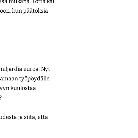
sa mukana. Totta kai
oon, kun päätöksiä
iljardia euroa. Nyt
vamaan työpöydälle.
kyyn kuulostaa
a?
desta ja siitä, että