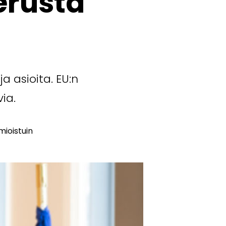
erusta
 asioita. EU:n
ia.
mioistuin