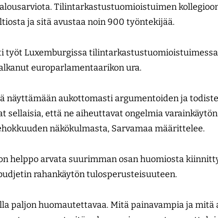
alousarviota. Tilintarkastustuomioistuimen kollegioo
ltiosta ja sitä avustaa noin 900 työntekijää.
ti työt Luxemburgissa tilintarkastustuomioistuimessa 
 alkanut europarlamentaarikon ura.
ä näyttämään aukottomasti argumentoiden ja todiste
at sellaisia, että ne aiheuttavat ongelmia varainkäytö
 tehokkuuden näkökulmasta, Sarvamaa määrittelee.
 helppo arvata suurimman osan huomiosta kiinnittyv
budjetin rahankäytön tulosperusteisuuteen.
della paljon huomautettavaa. Mitä painavampia ja mit