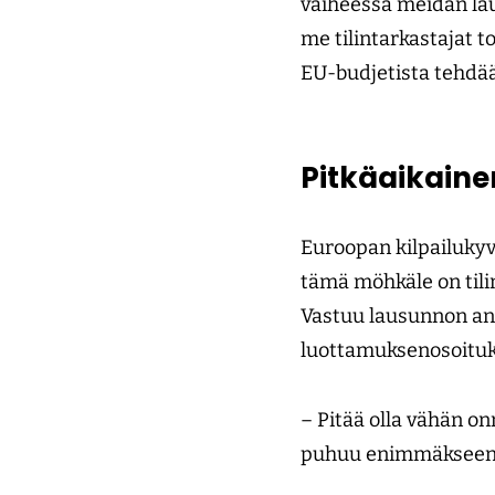
vaiheessa meidän la
me tilintarkastajat
EU-budjetista tehdä
Pitkäaikainen
Euroopan kilpailukyv
tämä möhkäle on tili
Vastuu lausunnon an
luottamuksenosoituks
– Pitää olla vähän onn
puhuu enimmäkseen 