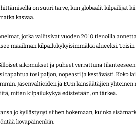
ittämisellä on suuri tarve, kun globaalit kilpailijat ki
limatka kasvaa.
nelmat, jotka vallitsivat vuoden 2010 tienoilla annetta
ee maailman kilpailukykyisimmäksi alueeksi. Toisin 
Silloiset aikomukset ja puheet verrattuna tilanteeseen
isi tapahtua tosi paljon, nopeasti ja kestävästi. Koko la
mmin. Jäsenvaltioiden ja EU:n lainsäätäjien yhteine
iitä, miten kilpailukykyä edistetään, on tärkeä.
nsa jo kyllästynyt siihen hokemaan, kuinka sisämark
yöntää kovapäinenkin.