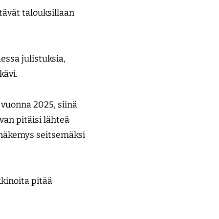
itävät talouksillaan
essa julistuksia,
kävi.
 vuonna 2025, siinä
ivan pitäisi lähteä
n näkemys seitsemäksi
kinoita pitää