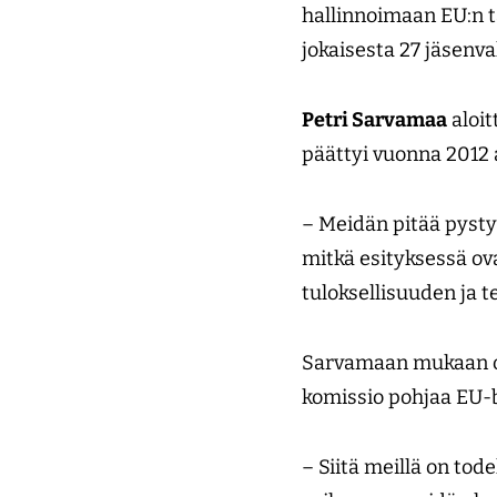
hallinnoimaan EU:n t
jokaisesta 27 jäsenva
Petri Sarvamaa
aloit
päättyi vuonna 2012
– Meidän pitää pysty
mitkä esityksessä ov
tuloksellisuuden ja
Sarvamaan mukaan on
komissio pohjaa EU-
– Siitä meillä on to