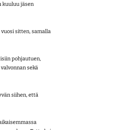
n kuuluu jäsen
vuosi sitten, samalla
isiin pohjautuen,
n valvonnan sekä
än siihen, että
ä aikaisemmassa