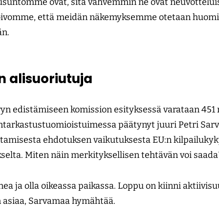
usuntomme ovat, sitä vahvemmin ne ovat neuvotteluis
 toivomme, että meidän näkemyksemme otetaan huomi
än.
 alisuoriutuja
yn edistämiseen komission esityksessä varataan 451 m
ntarkastustuomioistuimessa päätynyt juuri Petri Sar
tamisesta ehdotuksen vaikutuksesta EU:n kilpailuky
elta. Miten näin merkityksellisen tehtävän voi saad
ea ja olla oikeassa paikassa. Loppu on kiinni aktiivisuu
asiaa, Sarvamaa hymähtää.