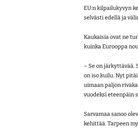
EU:n kilpailukyvyn keh
selvästi edellä ja vä
Kaukaisia ovat ne tun
kuinka Eurooppa nous
– Se on järkyttävää. 
on iso kuilu. Nyt pitä
uimaan paljon rivaka
vuodeksi eteenpäin s
Sarvamaa sanoo oleva
kehittää. Tarpeen m