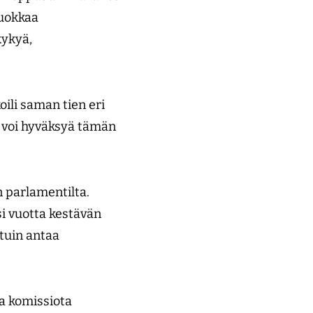
luokkaa
kykyä,
oili saman tien eri
 voi hyväksyä tämän
 parlamentilta.
si vuotta kestävän
tuin antaa
aa komissiota