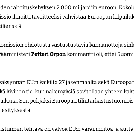
auden rahoituskehyksen 2 000 miljardiin euroon. Koko
sio ilmoitti tavoitteeksi vahvistaa Euroopan kilpailu
silienssiä.
 komission ehdotusta vastustustavia kannanottoja sink
Pääministeri
Petteri Orpon
kommentti oli, ettei Suomi
a.
yväksynnän EU:n kaikilta 27 jäsenmaalta sekä Euroopan
kä kivinen tie, kun näkemyksiä sovitellaan yhteen kak
aikana. Sen pohjaksi Euroopan tilintarkastustuomiois
 esityksestä.
istuimen tehtävä on valvoa EU:n varainhoitoa ja autt