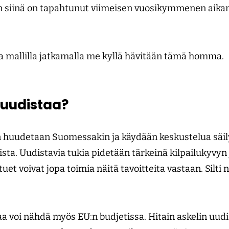
n siinä on tapahtunut viimeisen vuosikymmenen aikan
a mallilla jatkamalla me kyllä hävitään tämä homma.
 uudistaa?
 huudetaan Suomessakin ja käydään keskustelua säily
ista. Uudistavia tukia pidetään tärkeinä kilpailukyvyn
tuet voivat jopa toimia näitä tavoitteita vastaan. Silti n
a voi nähdä myös EU:n budjetissa. Hitain askelin uudi