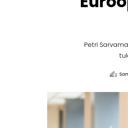
Euroo
Petri Sarvama
tu
Sam