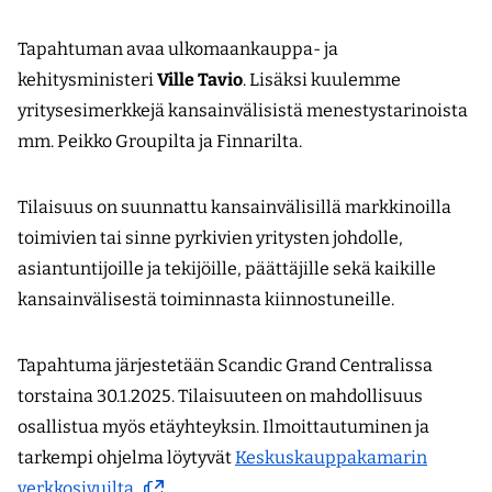
Tapahtuman avaa ulkomaankauppa- ja
kehitysministeri
Ville Tavio
. Lisäksi kuulemme
yritysesimerkkejä kansainvälisistä menestystarinoista
mm. Peikko Groupilta ja Finnarilta.
Tilaisuus on suunnattu kansainvälisillä markkinoilla
toimivien tai sinne pyrkivien yritysten johdolle,
asiantuntijoille ja tekijöille, päättäjille sekä kaikille
kansainvälisestä toiminnasta kiinnostuneille.
Tapahtuma järjestetään Scandic Grand Centralissa
torstaina 30.1.2025. Tilaisuuteen on mahdollisuus
osallistua myös etäyhteyksin. Ilmoittautuminen ja
tarkempi ohjelma löytyvät
Keskuskauppakamarin
(avautuu
verkkosivuilta.