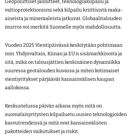
Geopoliittiset jännitteet, teknologiakilpailu ja
valtioprotektionismi sekä kilpailu kriittisistä raaka-
aineista ja mineraaleista jatkuvat. Globaalitalouden
murros voi merkitä Suomelle myös mahdollisuutta.
Vuoden 2025 Vientipäivässä keskitytään pohtimaan
mm. Yhdysvaltain, Kiinan ja EU:n sisämarkkinoita ja
sitä, mikä on talousjättien keskinäinen dynamiikka
suuressa geotalouden kuvassa ja miten kotimaiset
vientiyritykset pärjäävät kansainvälisen kaupan
aallokossa.
Keskustelussa päivän aikana myös mitä on
suomalaisyritysten kilpailuetu uusien teknologioiden
kasvutrendeissä ja mitä ovat kansainvälisten
pakotteiden vaikutukset ja riskit.