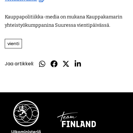
uuteen
ikkunaan,
Kauppapolitiikka-media on mukana Kauppakamarin
siirryt
yhteistyökumppanina Suuressa vientipäivässä.
toiseen
palveluun)
vienti
Jaa artikkeli:
Jaa
Jaa
Jaa
Jaa
WhatsApissa
Facebookissa
Twitterissä
LinkedInissä