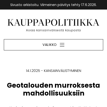
Sivusto arkistoitu. Viimeinen päivitys tehty 17.6.2026.
Siirry
sisältöön
Etusivu
Asiaa kansainvälisestä kaupasta
VALIKKO
14.1.2025
KANSAINVÄLISTYMINEN
Geotalouden murroksesta
mahdollisuuksiin