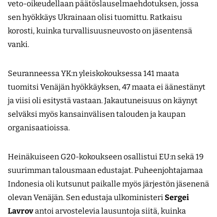
veto-oikeudellaan päätöslauselmaehdotuksen, jossa
sen hyökkäys Ukrainaan olisi tuomittu. Ratkaisu
korosti, kuinka turvallisuusneuvosto on jäsentensä
vanki.
Seuranneessa YK:n yleiskokouksessa 141 maata
tuomitsi Venäjän hyökkäyksen, 47 maata ei äänestänyt
ja viisi oli esitystä vastaan. Jakautuneisuus on käynyt
selväksi myös kansainvälisen talouden ja kaupan
organisaatioissa.
Heinäkuiseen G20-kokoukseen osallistui EU:n sekä 19
suurimman talousmaan edustajat. Puheenjohtajamaa
Indonesia oli kutsunut paikalle myös järjestön jäsenenä
olevan Venäjän. Sen edustaja ulkoministeri
Sergei
Lavrov
antoi arvostelevia lausuntoja siitä, kuinka