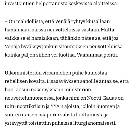
investointien helpottamista koskevissa aloitteissa.
– On mahdollista, että Venäjä ryhtyy kiusallaan
haraamaan näissä neuvotteluissa vastaan. Mutta
vaikka se ei haraisikaan, tähänkin pätee se, että jos
Venäjä hyväksyy jonkun sitoumuksen neuvotteluissa,
kuinka paljon siihen voi luottaa, Vaaranmaa pohtii.
Ulkoministeriön virkamiehen puhe kuulostaa
rehellisen kovalta. Lisäsäväyksen sanoille antaa se, että
hän lausuu näkemyksiään ministeriön
neuvotteluhuoneessa, jonka nimi on Nootti. Kauas on
tultu nootti­kriisin ja YYA:n ajoista, jolloin Suomen ja
suuren itäisen naapurin välistä luottamusta ja
ystävyyttä toistettiin puheissa litur­gianomaisesti.