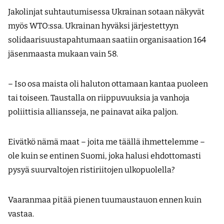
Jakolinjat suhtautumisessa Ukrainan sotaan näkyvät
myös WTO:ssa. Ukrainan hyväksi järjestettyyn
solidaarisuustapahtumaan saatiin organisaation 164
jäsenmaasta mukaan vain 58.
– Iso osa maista oli haluton ottamaan kantaa puoleen
tai toiseen. Taustalla on riippuvuuksia ja vanhoja
poliittisia alliansseja, ne painavat aika paljon.
Eivätkö nämä maat – joita me täällä ihmettelemme –
ole kuin se entinen Suomi, joka halusi ehdottomasti
pysyä suurvaltojen ristiriitojen ulkopuolella?
Vaaranmaa pitää pienen tuumaustauon ennen kuin
vastaa.