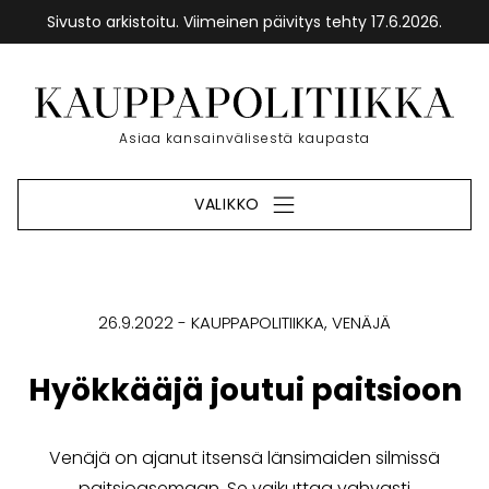
Sivusto arkistoitu. Viimeinen päivitys tehty 17.6.2026.
Siirry
sisältöön
Etusivu
Asiaa kansainvälisestä kaupasta
VALIKKO
26.9.2022
KAUPPAPOLITIIKKA
VENÄJÄ
Hyökkääjä joutui paitsioon
Venäjä on ajanut itsensä länsimaiden silmissä
paitsioasemaan. Se vaikuttaa vahvasti