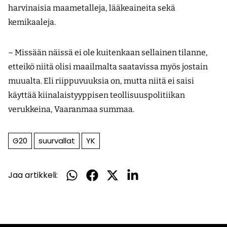
harvinaisia maametalleja, lääkeaineita sekä
kemikaaleja.
– Missään näissä ei ole kuitenkaan sellainen tilanne,
etteikö niitä olisi maailmalta saatavissa myös jostain
muualta. Eli riippuvuuksia on, mutta niitä ei saisi
käyttää kiinalaistyyppisen teollisuuspolitiikan
verukkeina, Vaaranmaa summaa.
G20
suurvallat
YK
Jaa artikkeli:
Jaa
Jaa
Jaa
Jaa
WhatsApissa
Facebookissa
Twitterissä
LinkedInissä