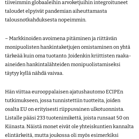
tiiveimmin globaaleihin arvoketjuihin integroituneet
taloudet elpyivät pandemian aiheuttamasta
talousnotkahduksesta nopeimmin.
– Markkinoiden avoimena pitäminen ja riittävän
monipuolisten hankintaketjujen omistaminen on yhtä
tärkeää kuin oma tuotanto. Joidenkin kriittisten raaka-
aineiden hankintalähteiden monipuolistamiseksi
täytyy kyllä nähdä vaivaa.
Hän viittaa eurooppalaisen ajatushautomo ECIPEn
tutkimukseen, jossa tunnistettiin tuotteita, joiden
osalta EU on erityisesti riippuvainen ulkotuonnista.
Listalle pääsi 233 tuotenimikettä, joista runsaat 50 on
Kiinasta. Näistä monet eivät ole yhteiskuntien kannalta
elintärkeitä, mutta joukossa oli myös esimerkiksi