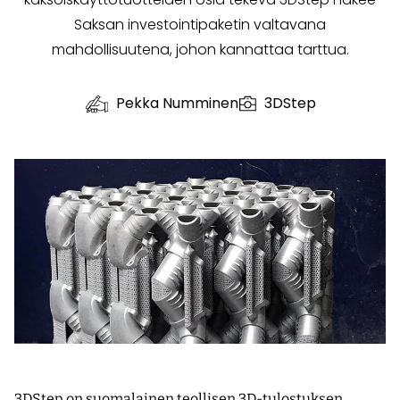
Saksan investointipaketin valtavana
mahdollisuutena, johon kannattaa tarttua.
Pekka Numminen
3DStep
3DStep on suomalainen teollisen 3D-tulostuksen