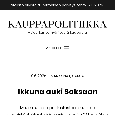
Sivusto arkistoitu. Viimeinen päivitys tehty 17.6.2026.
Siirry
sisältöön
Etusivu
Asiaa kansainvälisestä kaupasta
VALIKKO
9.6.2025
MARKKINAT
SAKSA
Ikkuna auki Saksaan
Muun muassa puolustusteollisuudelle
kaksoiskäyttötuotteiden osia tekevä 3DStep näkee