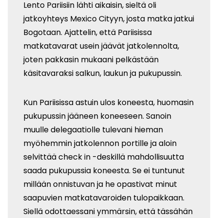
Lento Pariisiin lähti aikaisin, sieltä oli
jatkoyhteys Mexico Cityyn, josta matka jatkui
Bogotaan. Ajattelin, että Pariisissa
matkatavarat usein jäävät jatkolennolta,
joten pakkasin mukaani pelkästään
käsitavaraksi salkun, laukun ja pukupussin.
Kun Pariisissa astuin ulos koneesta, huomasin
pukupussin jääneen koneeseen. Sanoin
muulle delegaatiolle tulevani hieman
myöhemmin jatkolennon portille ja aloin
selvittää check in -deskillä mahdollisuutta
saada pukupussia koneesta. Se ei tuntunut
millään onnistuvan ja he opastivat minut
saapuvien matkatavaroiden tulopaikkaan.
Siellä odottaessani ymmärsin, että tässähän