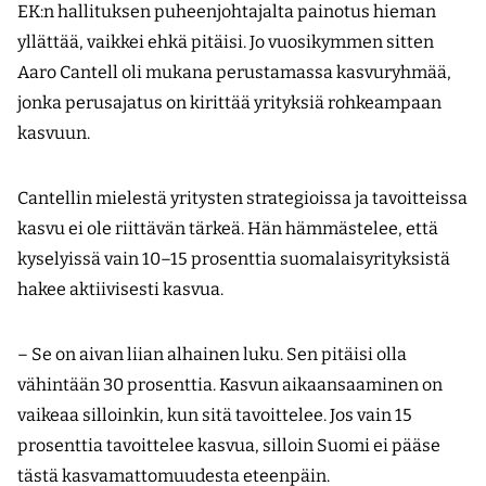
EK:n hallituksen puheenjohtajalta painotus hieman
yllättää, vaikkei ehkä pitäisi. Jo vuosikymmen sitten
Aaro Cantell oli mukana perustamassa kasvuryhmää,
jonka perusajatus on kirittää yrityksiä rohkeampaan
kasvuun.
Cantellin mielestä yritysten strategioissa ja tavoitteissa
kasvu ei ole riittävän tärkeä. Hän hämmästelee, että
kyselyissä vain 10–15 prosenttia suomalaisyrityksistä
hakee aktiivisesti kasvua.
– Se on aivan liian alhainen luku. Sen pitäisi olla
vähintään 30 prosenttia. Kasvun aikaansaaminen on
vaikeaa silloinkin, kun sitä tavoittelee. Jos vain 15
prosenttia tavoittelee kasvua, silloin Suomi ei pääse
tästä kasvamattomuudesta eteenpäin.