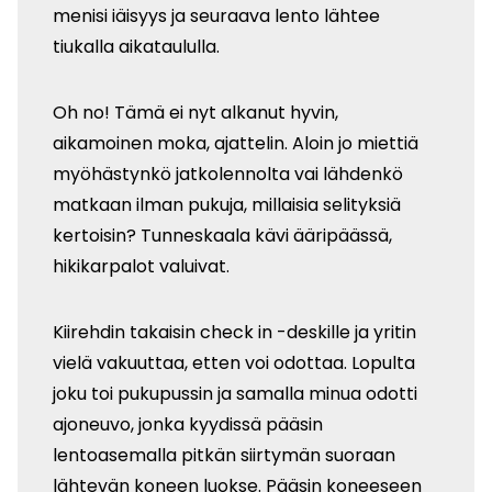
menisi iäisyys ja seuraava lento lähtee
tiukalla aikataululla.
Oh no! Tämä ei nyt alkanut hyvin,
aikamoinen moka, ajattelin. Aloin jo miettiä
myöhästynkö jatkolennolta vai lähdenkö
matkaan ilman pukuja, millaisia selityksiä
kertoisin? Tunneskaala kävi ääripäässä,
hikikarpalot valuivat.
Kiirehdin takaisin check in -deskille ja yritin
vielä vakuuttaa, etten voi odottaa. Lopulta
joku toi pukupussin ja samalla minua odotti
ajoneuvo, jonka kyydissä pääsin
lentoasemalla pitkän siirtymän suoraan
lähtevän koneen luokse. Pääsin koneeseen