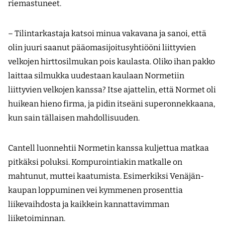
riemastuneet.
– Tilintarkastaja katsoi minua vakavana ja sanoi, että
olin juuri saanut pääomasijoitusyhtiööni liittyvien
velkojen hirttosilmukan pois kaulasta. Oliko ihan pakko
laittaa silmukka uudestaan kaulaan Normetiin
liittyvien velkojen kanssa? Itse ajattelin, että Normet oli
huikean hieno firma, ja pidin itseäni superonnekkaana,
kun sain tällaisen mahdollisuuden.
Cantell luonnehtii Normetin kanssa kuljettua matkaa
pitkäksi poluksi. Kompurointiakin matkalle on
mahtunut, muttei kaatumista. Esimerkiksi Venäjän-
kaupan loppuminen vei kymmenen prosenttia
liikevaihdosta ja kaikkein kannattavimman
liiketoiminnan.