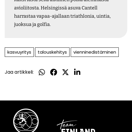
avioliitosta. Helsingissä asuva Cantell
harrastaa vapaa-ajallaan triathlonia, uintia,
juoksua ja golfia.
kasvuyritys
talouskehitys
vienninedistäminen
Jaa artikkeli:
Jaa
Jaa
Jaa
Jaa
WhatsApissa
Facebookissa
Twitterissä
LinkedInissä