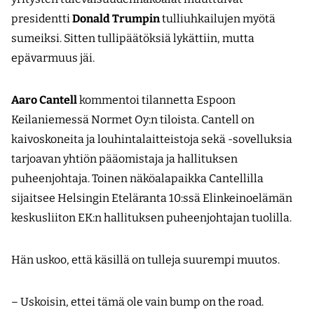
presidentti
Donald Trumpin
tulliuhkailujen myötä
sumeiksi. Sitten tullipäätöksiä lykättiin, mutta
epävarmuus jäi.
Aaro Cantell
kommentoi tilannetta Espoon
Keilaniemessä Normet Oy:n tiloista. Cantell on
kaivoskoneita ja louhintalaitteistoja sekä -sovelluksia
tarjoavan yhtiön pääomistaja ja hallituksen
puheenjohtaja. Toinen näköalapaikka Cantellilla
sijaitsee Helsingin Eteläranta 10:ssä Elinkeinoelämän
keskusliiton EK:n hallituksen puheenjohtajan tuolilla.
Hän uskoo, että käsillä on tulleja suurempi muutos.
– Uskoisin, ettei tämä ole vain bump on the road.