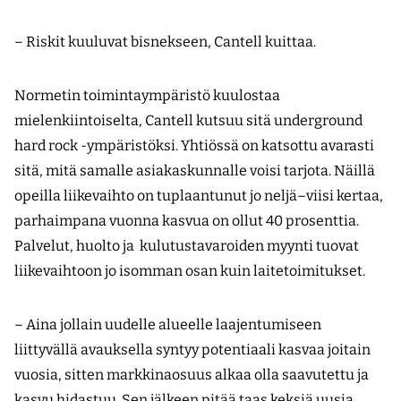
– Riskit kuuluvat bisnekseen, Cantell kuittaa.
Normetin toimintaympäristö kuulostaa
mielenkiintoiselta, Cantell kutsuu sitä underground
hard rock -ympäristöksi. Yhtiössä on katsottu avarasti
sitä, mitä samalle asiakaskunnalle voisi tarjota. Näillä
opeilla liikevaihto on tuplaantunut jo neljä–viisi kertaa,
parhaimpana vuonna kasvua on ollut 40 prosenttia.
Palvelut, huolto ja kulutustavaroiden myynti tuovat
liikevaihtoon jo isomman osan kuin laitetoimitukset.
– Aina jollain uudelle alueelle laajentumiseen
liittyvällä avauksella syntyy potentiaali kasvaa joitain
vuosia, sitten markkinaosuus alkaa olla saavutettu ja
kasvu hidastuu. Sen jälkeen pitää taas keksiä uusia