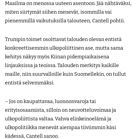
Maailma on menossa uuteen asentoon. Jää nähtäväksi,
miten siirtymät siihen menevät, isommilla vai
pienemmillä vaikutuksilla talouteen, Cantell pohtii.
Trumpin toimet osoittavat talouden olevan entistä
konkreettisemmin ulkopoliittinen ase, mutta sama
kehitys näkyy myös Kiinan pidempiaikaisena
linjauksissa ja teoissa. Talouden merkitys kaikille
maille, niin suurvalloille kuin Suomellekin, on tullut
entistä selvemmäksi.
– Jos on kaupattavaa, luonnonvaroja tai
erityisosaamista, silloin on neuvotteluvoimaa ja
ulkopoliittista valtaa. Vahva elinkeinoelämä ja
ulkopolitiikka menevät aiempaa tiiviimmin käsi
kädessä, Cantell sanoo.