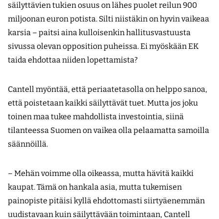
säilyttävien tukien osuus on lähes puolet reilun 900
miljoonan euron potista. Silti niistäkin on hyvin vaikeaa
karsia – paitsi aina kulloisenkin hallitusvastuusta
sivussa olevan opposition puheissa. Ei myöskään EK
taida ehdottaa niiden lopettamista?
Cantell myöntää, että periaatetasolla on helppo sanoa,
että poistetaan kaikki säilyttävät tuet. Mutta jos joku
toinen maa tukee mahdollista investointia, siinä
tilanteessa Suomen on vaikea olla pelaamatta samoilla
säännöillä.
– Mehän voimme olla oikeassa, mutta hävitä kaikki
kaupat. Tämä on hankala asia, mutta tukemisen
painopiste pitäisi kyllä ehdottomasti siirtyäenemmän
uudistavaan kuin säilyttävään toimintaan, Cantell