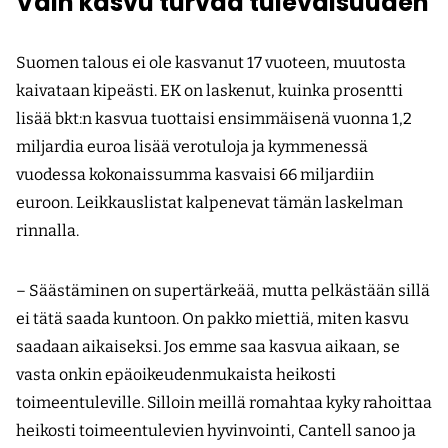
Vain kasvu turvaa tulevaisuuden
Suomen talous ei ole kasvanut 17 vuoteen, muutosta
kaivataan kipeästi. EK on laskenut, kuinka prosentti
lisää bkt:n kasvua tuottaisi ensimmäisenä vuonna 1,2
miljardia euroa lisää verotuloja ja kymmenessä
vuodessa kokonaissumma kasvaisi 66 miljardiin
euroon. Leikkauslistat kalpenevat tämän laskelman
rinnalla.
– Säästäminen on supertärkeää, mutta pelkästään sillä
ei tätä saada kuntoon. On pakko miettiä, miten kasvu
saadaan aikaiseksi. Jos emme saa kasvua aikaan, se
vasta onkin epäoikeudenmukaista heikosti
toimeentuleville. Silloin meillä romahtaa kyky rahoittaa
heikosti toimeentulevien hyvinvointi, Cantell sanoo ja