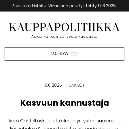
Sivusto arkistoitu. Viimeinen päivitys tehty 17.6.2026.
Siirry
sisältöön
Etusivu
Asiaa kansainvälisestä kaupasta
VALIKKO
9.6.2025
HENKILÖT
Kasvuun kannustaja
Aaro Cantell uskoo, että ilman yritysten suurempia
kasvuhaluja Suomen taloutta ei saada nousuun.