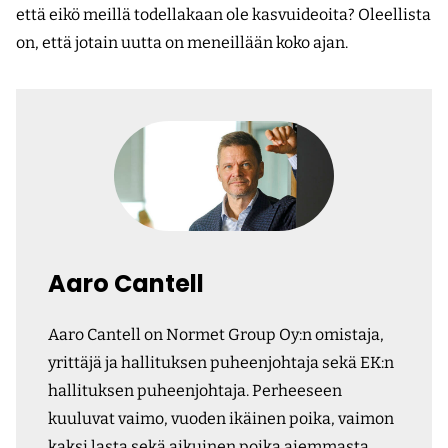
että eikö meillä todellakaan ole kasvuideoita? Oleellista
on, että jotain uutta on meneillään koko ajan.
Aaro Cantell
Aaro Cantell on Normet Group Oy:n omistaja,
yrittäjä ja hallituksen puheenjohtaja sekä EK:n
hallituksen puheenjohtaja. Perheeseen
kuuluvat vaimo, vuoden ikäinen poika, vaimon
kaksi lasta sekä aikuinen poika aiemmasta