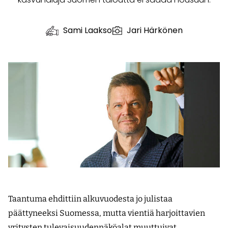
Sami Laakso
Jari Härkönen
Taantuma ehdittiin alkuvuodesta jo julistaa
päättyneeksi Suomessa, mutta vientiä harjoittavien
yritysten tulevaisuudennäköalat muuttuivat