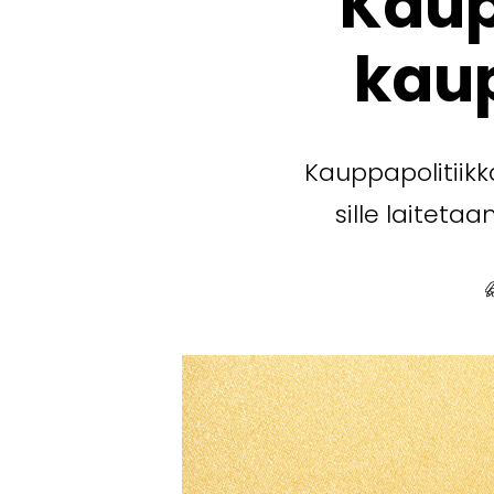
Kaup
kaup
Kauppapolitiikk
sille laitet