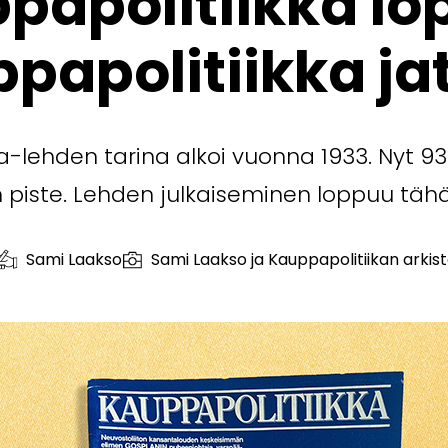
papolitiikka lo
papolitiikka j
a-lehden tarina alkoi vuonna 1933. Nyt 9
aan piste. Lehden julkaiseminen loppuu tä
Sami Laakso
Sami Laakso ja Kauppapolitiikan arkis