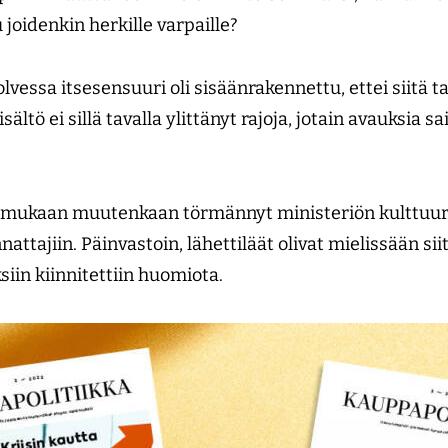
u joidenkin herkille varpaille?
vessa itsesensuuri oli sisäänrakennettu, ettei siitä ta
sältö ei sillä tavalla ylittänyt rajoja, jotain avauksia
n mukaan muutenkaan törmännyt ministeriön kulttuur
attajiin. Päinvastoin, lähettiläät olivat mielissään sii
siin kiinnitettiin huomiota.