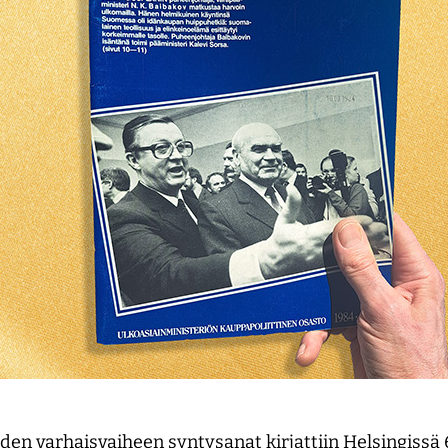
den varhaisvaiheen syntysanat kirjattiin Helsingissä 