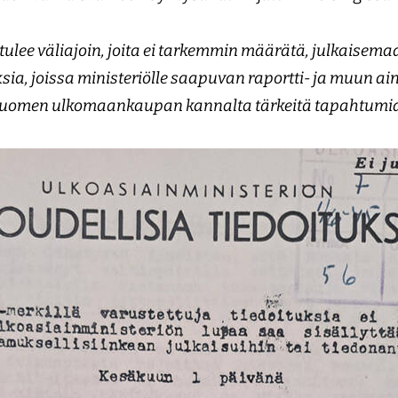
tulee väliajoin, joita ei tarkemmin määrätä, julkaisema
ksia, joissa ministeriölle saapuvan raportti- ja muun ai
 Suomen ulkomaankaupan kannalta tärkeitä tapahtumia