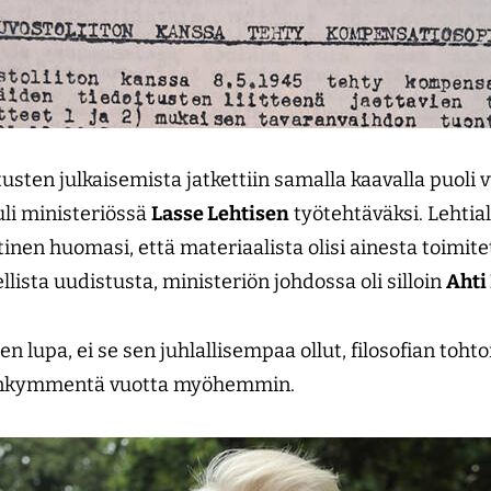
tusten julkaisemista jatkettiin samalla kaavalla puoli
li ministeriössä
Lasse Lehtisen
työtehtäväksi. Lehtia
nen huomasi, että materiaalista olisi ainesta toimitetu
lista uudistusta, ministeriön johdossa oli silloin
Ahti
en lupa, ei se sen juhlallisempaa ollut, filosofian toht
senkymmentä vuotta myöhemmin.