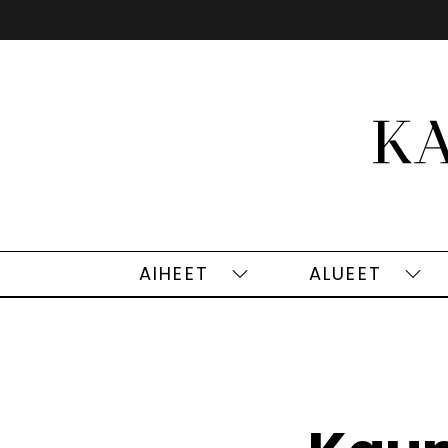
Siirry
sisältöön
AIHEET
ALUEET
Aiheet
Alu
alasivut
alas