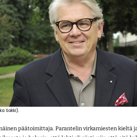
a Sakki).
äinen päätoimittaja. Parantelin virkamiesten kieltä ja