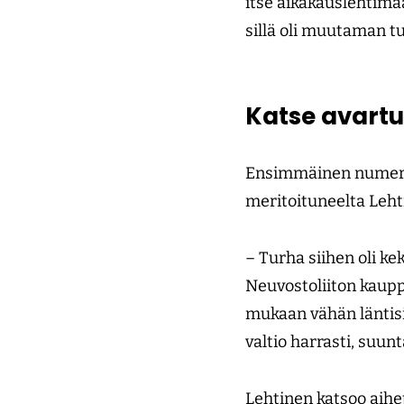
itse aikakauslehtimaail
sillä oli muutaman t
Katse avartu
Ensimmäinen numero 
meritoituneelta Lehti
– Turha siihen oli ke
Neuvostoliiton kauppa
mukaan vähän läntisi
valtio harrasti, suu
Lehtinen katsoo aihe