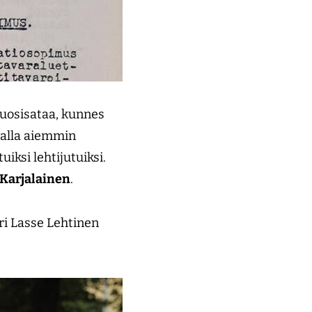
 vuosisataa, kunnes
lalla aiemmin
iksi lehtijutuiksi.
 Karjalainen
.
ori Lasse Lehtinen