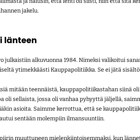
masta ja halusin, että lehti oli siisti, niin että sitä keh
uhannen jakelu.
i länteen
julkaistiin alkuvuonna 1984. Nimeksi valikoitui san
seltä ytimekkäästi Kauppapolitiikka. Se ei jätä sisält
ksiä mitään teennäistä, kauppapolitiikastahan siinä oli
 oli sellaista, jossa oli vanhaa pyhyyttä jäljellä, sai
äkin asioita. Saimme kerrottua, että se kauppapolitii
ntautui sentään molempiin ilmansuuntiin.
piirin muuttuneen mielenkiintoisemmaksi, kun lännett