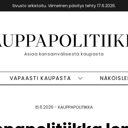
Sivusto arkistoitu. Viimeinen päivitys tehty 17.6.2026.
Etusivu
Asiaa kansainvälisestä kaupasta
VAPAASTI KAUPASTA
NÄKÖISL
eet
Vapaasti
ivut
kaupasta
alasivut
15.6.2026
KAUPPAPOLITIIKKA