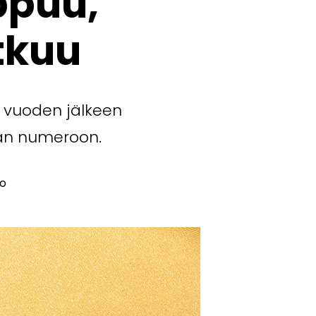
ppuu,
atkuu
3 vuoden jälkeen
hän numeroon.
to