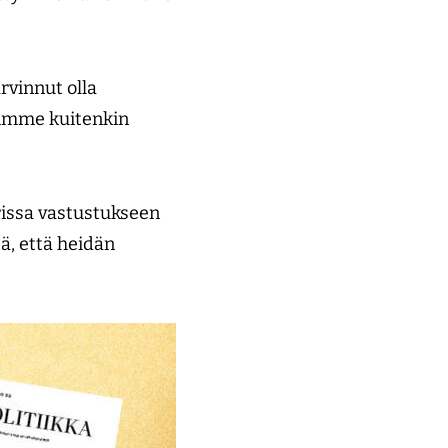
rvinnut olla
 saimme kuitenkin
issa vastustukseen
tä, että heidän