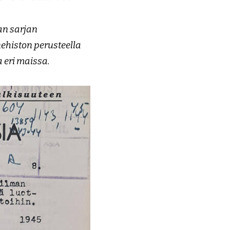
an sarjan
nehiston perusteella
 eri maissa.