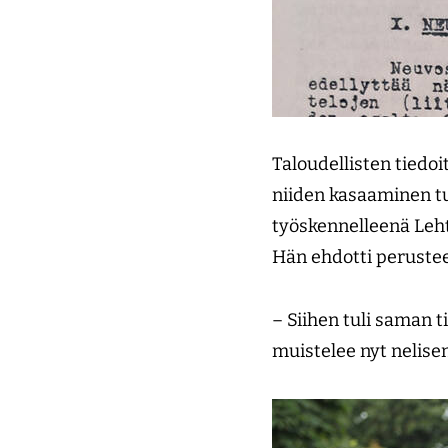
Taloudellisten tiedoi
niiden kasaaminen tu
työskennelleenä Lehti
Hän ehdotti perusteel
– Siihen tuli saman ti
muistelee nyt neli