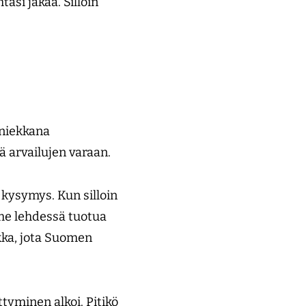
tasi jakaa. Silloin
aniekkana
öä arvailujen varaan.
 kysymys. Kun silloin
mme lehdessä tuotua
kka, jota Suomen
yminen alkoi. Pitikö