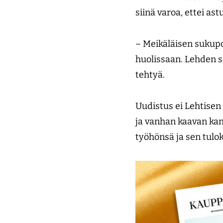
siinä varoa, ettei ast
– Meikäläisen sukupol
huolissaan. Lehden si
tehtyä.
Uudistus ei Lehtise
ja vanhan kaavan kann
työhönsä ja sen tulok