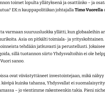
nnon toimet lopulta yllätyksenä ja osattiinko – ja osa
tua? EK:n kauppapolitiikan johtajalla
Timo Vuorella
o
ta varmaan suuruusluokka yllätti, kun globaaleihin ar
urikoita. Asia on pitkälti toimiala- ja yrityskohtainen.
oinneista tehdään jatkuvasti ja perustellusti. Jokaisee
ida, sillä tuotannon siirto Yhdysvaltoihin ei ole help
 Vuori sanoo.
issa ovat viivästyttäneet investointejaan, mikä näkyy
ta kävipä kuinka tahansa, Yhdysvallat ei suomalaisyrity
massa – jo vientimme rakenteenkin takia. Pieni niche-