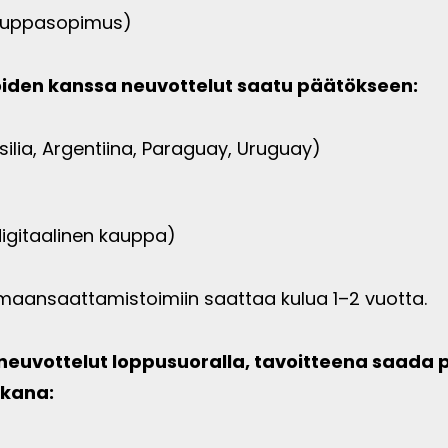
kauppasopimus)
oiden kanssa neuvottelut saatu päätökseen:
ilia, Argentiina, Paraguay, Uruguay)
digitaalinen kauppa)
aansaattamistoimiin saattaa kulua 1–2 vuotta.
uvottelut loppusuoralla, tavoit­teena saada
ikana: