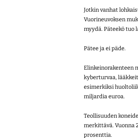
Jotkin vanhat lohkais
Vuorineuvoksen muka
myydä. Päteekö tuo l
Pätee ja ei päde.
Elinkeinorakenteen 
kyberturvaa, lääkkei
esimerkiksi huoltolii
miljardia euroa.
Teollisuuden koneiden
merkittävä. Vuonna 20
prosenttia.