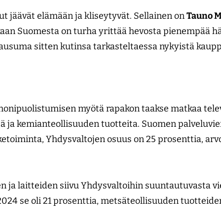
ut jäävät elämään ja kliseytyvät. Sellainen on
Tauno 
an Suomesta on turha yrittää hevosta pienempää hä
ausuma sitten kutinsa tarkasteltaessa nykyistä kaup
monipuolistumisen myötä rapakon taakse matkaa telev
tä ja kemianteollisuuden tuotteita. Suomen palveluvie
ketoiminta, Yhdysvaltojen osuus on 25 prosenttia, arv
 ja laitteiden siivu Yhdysvaltoihin suuntautuvasta vie
24 se oli 21 prosenttia, metsäteollisuuden tuotteiden 