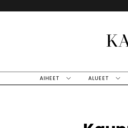
Siirry
sisältöön
AIHEET
ALUEET
Aiheet
Alu
alasivut
alas