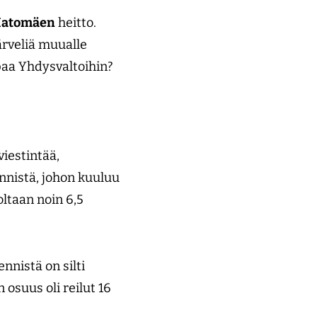
Matomäen
heitto.
rveliä muualle
paa Yhdysvaltoihin?
iestintää,
nnistä, johon kuuluu
oltaan noin 6,5
nnistä on silti
osuus oli reilut 16