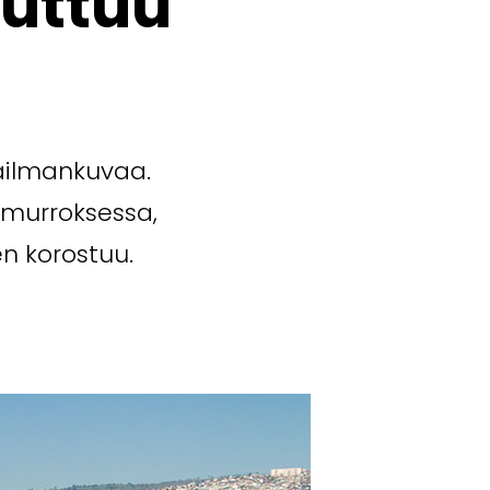
uttuu
aailmankuvaa.
 murroksessa,
n korostuu.