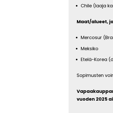
Chile (laaja 
Maat/alueet, j
Mercosur (Bras
Meksiko
Etelä-Korea (
Sopimusten voim
Vapaakauppane
vuoden 2025 a