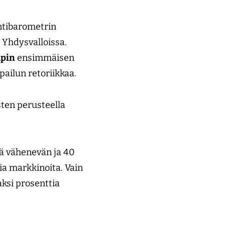
ntibarometrin
 Yhdysvalloissa.
pin
ensimmäisen
pailun retoriikkaa.
sten perusteella
sä vähenevän ja 40
ia markkinoita. Vain
aksi prosenttia