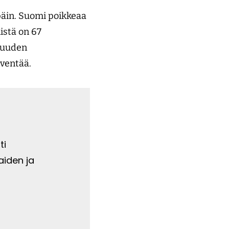
äin. Suomi poik­keaa
istä on 67
isuuden
lventää.
ti
aiden ja