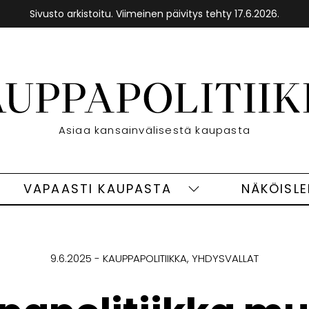
Sivusto arkistoitu. Viimeinen päivitys tehty 17.6.2026.
Etusivu
Asiaa kansainvälisestä kaupasta
VAPAASTI KAUPASTA
NÄKÖISL
eet
Vapaasti
ivut
kaupasta
alasivut
9.6.2025
KAUPPAPOLITIIKKA
YHDYSVALLAT