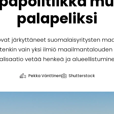
papolitiikka mu
palapeliksi
ovat järkyttäneet suomalaisyritysten m
tenkin vain yksi ilmiö maailmantalouden
alisaatio vetää henkeä ja alueellistumine
Pekka Vänttinen
Shutterstock