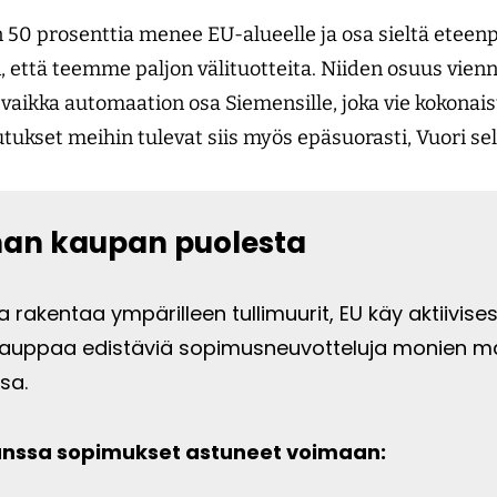
50 prosenttia menee EU-alueelle ja osa sieltä eteenp
, että teemme paljon välituotteita. Niiden osuus vienn
vaikka automaation osa Siemensille, joka vie kokona
tukset meihin tulevat siis myös epäsuorasti, Vuori se
n kaupan puolesta
a rakentaa ympärilleen tullimuurit, EU käy aktiivises
kauppaa edistäviä sopimusneuvotteluja monien m
sa.
anssa sopimukset astuneet voimaan: