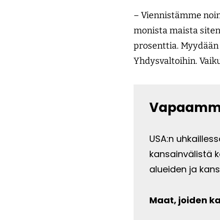
– Viennistämme noin 
monista maista siten
prosenttia. Myydään 
Yhdysvaltoihin. Vaiku
Vapaamma
USA:n uhkailless
kansainvälistä 
alueiden ja kans
Maat, joiden k