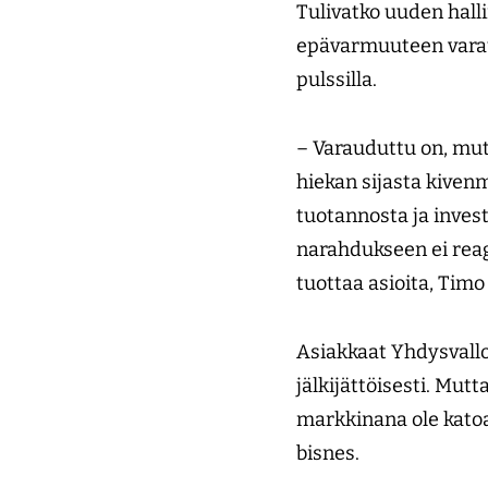
Tulivatko uuden halli
epävarmuuteen varau
pulssilla.
– Varauduttu on, mut
hiekan sijasta kivenm
tuotannosta ja invest
narahdukseen ei reago
tuottaa asioita, Timo
Asiakkaat Yhdysvallo
jälkijättöisesti. Mut
markkinana ole katoa
bisnes.