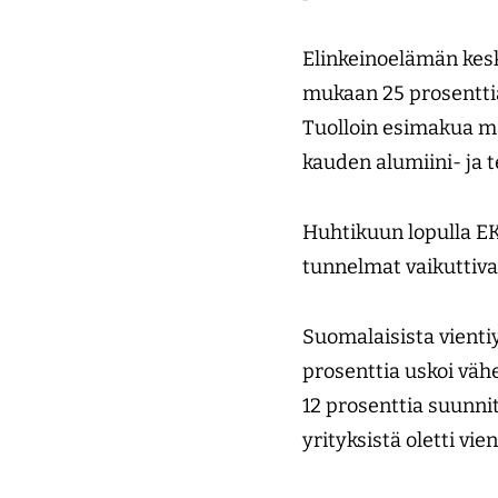
Elinkeinoelämän kesk
mukaan 25 prosenttia
Tuolloin esi­makua 
kauden alumiini- ja t
Huhtikuun lopulla EK 
tunnelmat vaikuttiv
Suomalaisista vienti
prosenttia uskoi väh
12 prosenttia suunnit
yrityksistä oletti v