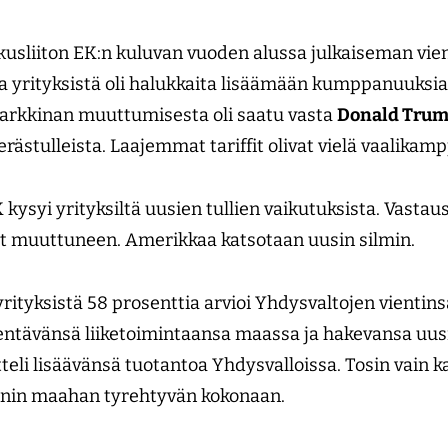
usliiton EK:n kuluvan vuoden alussa julkaiseman vie
 yrityksistä oli halukkaita lisäämään kumppanuuksia
markkinan muuttumisesta oli saatu vasta
Donald Trum
erästulleista. Laajemmat tariffit olivat vielä vaalikamp
kysyi yrityksiltä uusien tullien vaikutuksista. Vastau
at muuttuneen. Amerikkaa katsotaan uusin silmin.
yrityksistä 58 prosenttia arvioi Yhdysvaltojen vientin
entävänsä liiketoimintaansa maassa ja hakevansa uus
teli lisäävänsä tuotantoa Yhdysvalloissa. Tosin vain k
iennin maahan tyrehtyvän kokonaan.