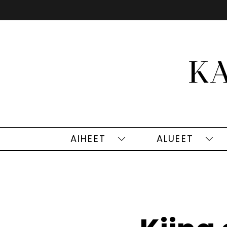
Siirry
sisältöön
AIHEET
ALUEET
Aiheet
Alu
alasivut
alas