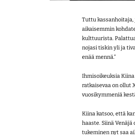
Tuttu kassanhoitaja, j
aikaisemmin kohdate
kulttuurista. Palatt
nojasi tiskin yli ja t
enää mennä.”
Ihmisoikeuksia Kiina 
ratkaisevaa on ollut
vuosikymmeniä kestä
Kiina katsoo, että k
haaste. Siinä Venäjä
tukeminen nyt saa ai