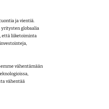
ontia ja vientiä.
 yritysten globaalia
että liiketoiminta
investointeja,
 pääsemme vähentämään
teknologioissa,
ista vähentää