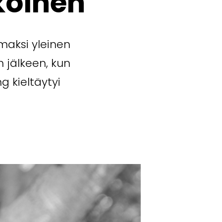
koinen
aksi yleinen
 jälkeen, kun
g kieltäytyi