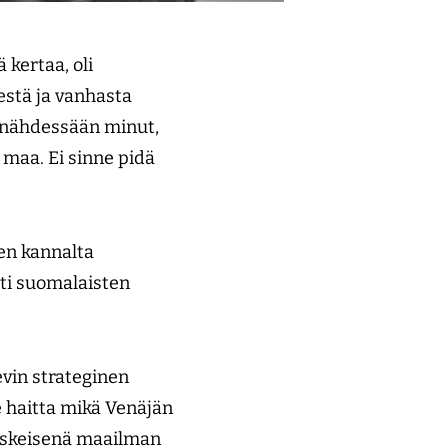
 kertaa, oli
stä ja vanhasta
ä nähdessään minut,
a maa. Ei sinne pidä
ten kannalta
sti suomalaisten
evin strateginen
 haitta mikä Venäjän
keskeisenä maailman