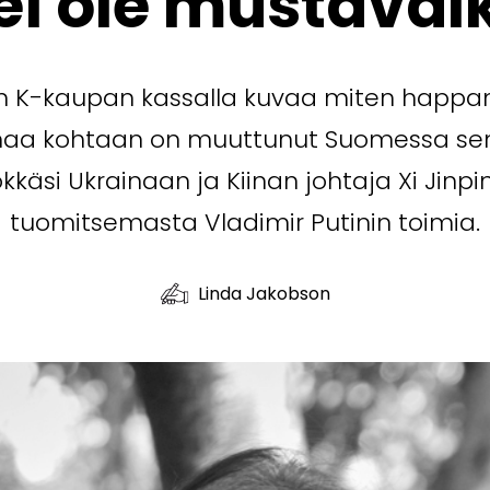
 ei ole mustaval
 K-kaupan kassalla kuvaa miten happam
inaa kohtaan on muuttunut Suomessa sen
käsi Ukrainaan ja Kiinan johtaja Xi Jinpin
tuomitsemasta Vladimir Putinin toimia.
Linda Jakobson