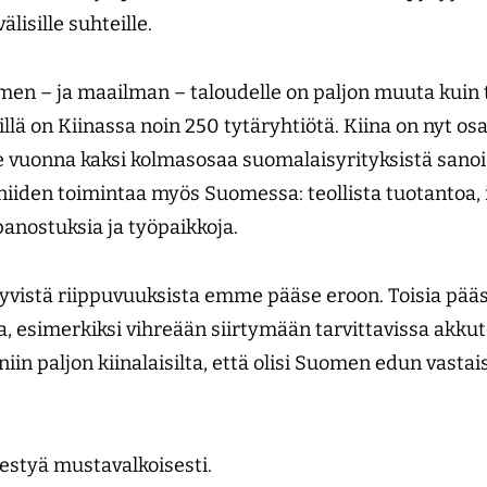
älisille suhteille.
en – ja maailman – taloudelle on paljon muuta kuin tu
illä on Kiinassa noin 250 tytäryhtiötä. Kiina on nyt osa
e vuonna kaksi kolmasosaa suomalaisyrityksistä sanoi, 
niiden toimintaa myös Suomessa: teollista tuotantoa, 
panostuksia ja työpaikkoja.
ittyvistä riippuvuuksista emme pääse eroon. Toisia
illa, esimerkiksi vihreään siirtymään tarvittavissa akku
iin paljon kiinalaisilta, että olisi Suomen edun vasta
hestyä mustavalkoisesti.