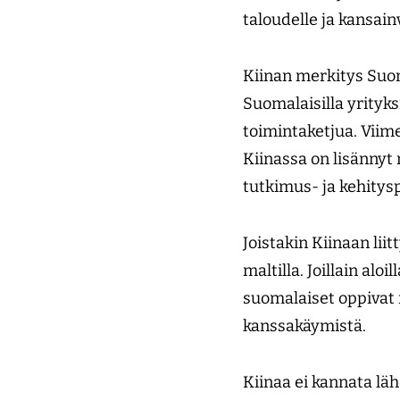
taloudelle ja kansainv
Kiinan merkitys Suom
Suomalaisilla yrityks
toimintaketjua. Viim
Kiinassa on lisännyt 
tutkimus- ja kehitys
Joistakin Kiinaan li
maltilla. Joillain alo
suomalaiset oppivat n
kanssakäymistä.
Kiinaa ei kannata lä