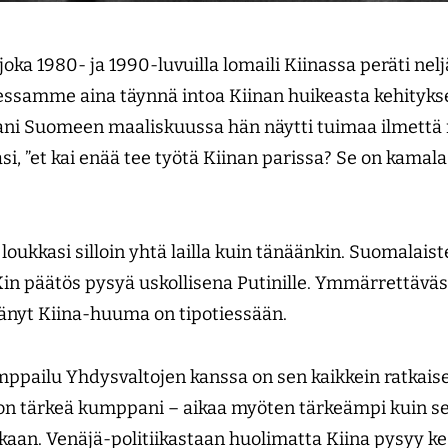
oka 1980- ja 1990-luvuilla lomaili Kiinassa peräti neljä
ssamme aina täynnä intoa Kiinan huikeasta kehitykse
uani Suomeen maaliskuussa hän näytti tuimaa ilmett
ivasi, ”et kai enää tee työtä Kiinan parissa? Se on kamal
loukkasi silloin yhtä lailla kuin tänäänkin. Suomalais
 Xin päätös pysyä uskollisena Putinille. Ymmärrettävä
nyt Kiina-huuma on tipotiessään.
amppailu Yhdysvaltojen kanssa on sen kaikkein ratkais
 on tärkeä kumppani – aikaa myöten tärkeämpi kuin se
kaan. Venäjä-politiikastaan huolimatta Kiina pysyy 