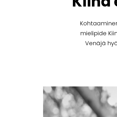
Kiina
Kohtaaminen
mielipide Ki
Venäjä hyök