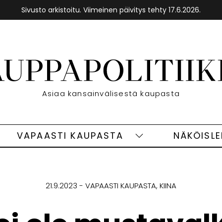
Sivusto arkistoitu. Viimeinen päivitys tehty 17.6.2026.
Etusivu
Asiaa kansainvälisestä kaupasta
VAPAASTI KAUPASTA
NÄKÖISL
eet
Vapaasti
ivut
kaupasta
alasivut
21.9.2023
VAPAASTI KAUPASTA
KIINA