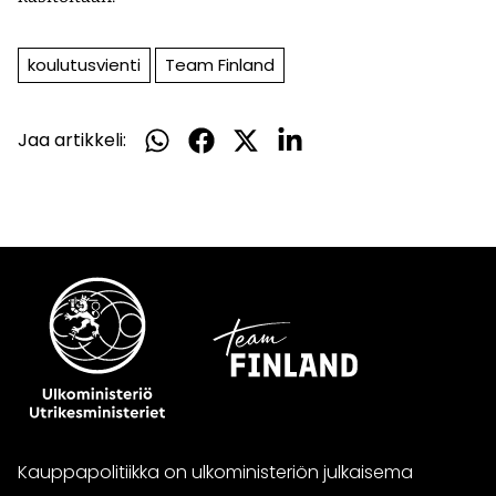
koulutusvienti
Team Finland
Jaa artikkeli:
Jaa
Jaa
Jaa
Jaa
WhatsApissa
Facebookissa
Twitterissä
LinkedInissä
Kauppapolitiikka on ulkoministeriön julkaisema