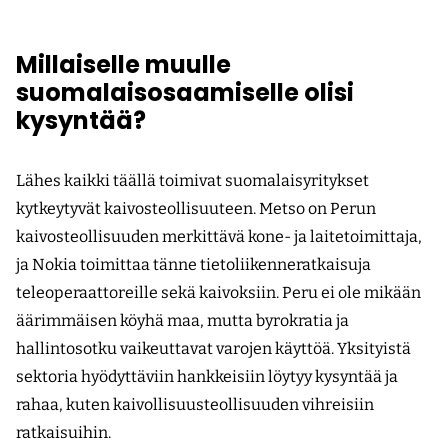
Millaiselle muulle
suomalaisosaamiselle olisi
kysyntää?
Lähes kaikki täällä toimivat suomalaisyritykset
kytkeytyvät kaivosteollisuuteen. Metso on Perun
kaivosteollisuuden merkittävä kone- ja laitetoimittaja,
ja Nokia toimittaa tänne tietoliikenneratkaisuja
teleoperaattoreille sekä kaivoksiin. Peru ei ole mikään
äärimmäisen köyhä maa, mutta byrokratia ja
hallintosotku vaikeuttavat varojen käyttöä. Yksityistä
sektoria hyödyttäviin hankkeisiin löytyy kysyntää ja
rahaa, kuten kaivollisuusteollisuuden vihreisiin
ratkaisuihin.