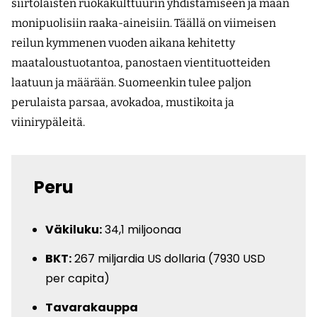
siirtolaisten ruokakulttuurin yhdistämiseen ja maan
monipuolisiin raaka-aineisiin. Täällä on viimeisen
reilun kymmenen vuoden aikana kehitetty
maataloustuotantoa, panostaen vientituotteiden
laatuun ja määrään. Suomeenkin tulee paljon
perulaista parsaa, avokadoa, mustikoita ja
viinirypäleitä.
Peru
Väkiluku:
34,1 miljoonaa
BKT:
267 miljardia US dollaria (7930 USD
per capita)
Tavarakauppa