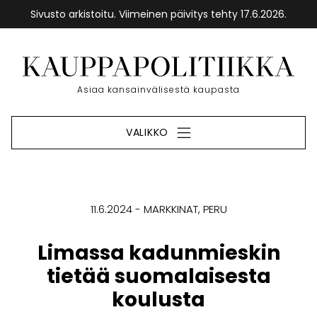
Sivusto arkistoitu. Viimeinen päivitys tehty 17.6.2026.
Siirry
sisältöön
Etusivu
Asiaa kansainvälisestä kaupasta
VALIKKO
11.6.2024
MARKKINAT
PERU
Limassa kadunmieskin
tietää suomalaisesta
koulusta