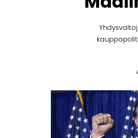
Maail
Yhdysvalto
kauppapoliti