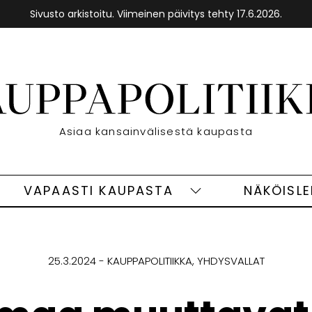
Sivusto arkistoitu. Viimeinen päivitys tehty 17.6.2026.
Etusivu
Asiaa kansainvälisestä kaupasta
VAPAASTI KAUPASTA
NÄKÖISL
eet
Vapaasti
ivut
kaupasta
alasivut
25.3.2024
KAUPPAPOLITIIKKA
YHDYSVALLAT