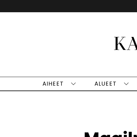
Siirry
sisältöön
AIHEET
ALUEET
Aiheet
Alu
alasivut
alas