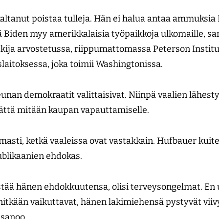
kaltanut poistaa tulleja. Hän ei halua antaa ammuksia
ttä Biden myy amerikkalaisia työpaikkoja ulkomaille, s
ija arvostetussa, riippumattomassa Peterson Institut
laitoksessa, joka toimii Washingtonissa.
an demokraatit valittaisivat. Niinpä vaalien lähest
mättä mitään kaupan vapauttamiselle.
rmasti, ketkä vaaleissa ovat vastakkain. Hufbauer kuit
ublikaanien ehdokas.
stää hänen ehdokkuutensa, olisi terveysongelmat. En us
itkään vaikuttavat, hänen lakimiehensä pystyvät viiv
r sanoo.