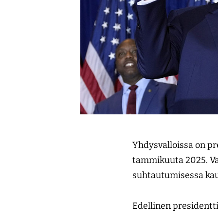
Yhdysvalloissa on pr
tammikuuta 2025. Vai
suhtautumisessa k
Edellinen presidentt