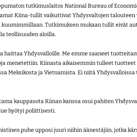
ppumaton tutkimuslaitos National Bureau of Economic 
mat Kiina-tullit vaikuttivat Yhdysvaltojen talouteen
li kuumimmillaan. Tutkimuksen mukaan tullit eivät au
la teollisuuden aloilla.
avaa haittaa Yhdysvalloille. Me emme saaneet tuotteit
ja menetettiin. Kiinasta aikaisemmin tulleet tuotteet 
 Meksikosta ja Vietnamista. Ei niitä Yhdysvalloissa 
tama kauppasota Kiinan kanssa osui pahiten Yhdysval
e hyötyi poliittisesti.
stinen puhe upposi juuri niihin äänestäjiin, jotka kär