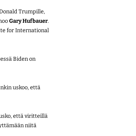
 Donald Trumpille,
anoo
Gary Hufbauer
.
e for International
yessä Biden on
enkin uskoo, että
ko, että viritteillä
yttämään niitä