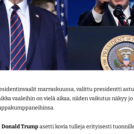
esidentinvaalit marraskuussa, valittu presidentti astu
kka vaaleihin on vielä aikaa, niiden vaikutus näkyy jo
auppakumppaneihinsa.
i
Donald Trump
asetti kovia tulleja erityisesti tuonnil