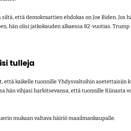
ä siltä, että demokraattien ehdokas on Joe Biden. Jos hä
en, hän olisi jatkokauden alkaessa 82-vuotias. Trump 
si tulleja
 että kaikelle tuonnille Yhdysvaltoihin asetettaisii
sa hän vihjasi harkitsevansa, että tuonnille Kiinasta vo
auerin mukaan valtava häiriö maailmankaupalle.