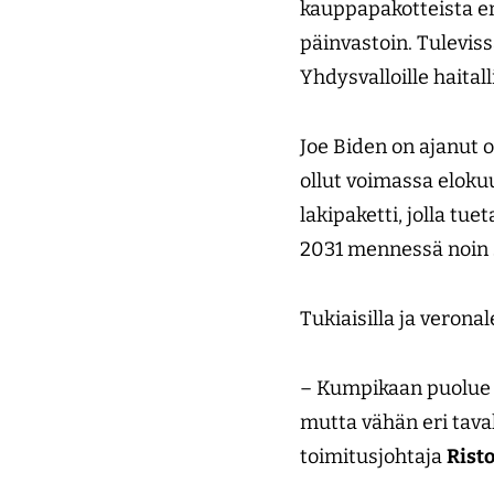
kauppapakotteista eni
päinvastoin. Tulevis
Yhdysvalloille haitall
Joe Biden on ajanut 
ollut voimassa elokuu
lakipaketti, jolla tu
2031 mennessä noin 
Tukiaisilla ja verona
– Kumpikaan puolue e
mutta vähän eri taval
toimitusjohtaja
Risto