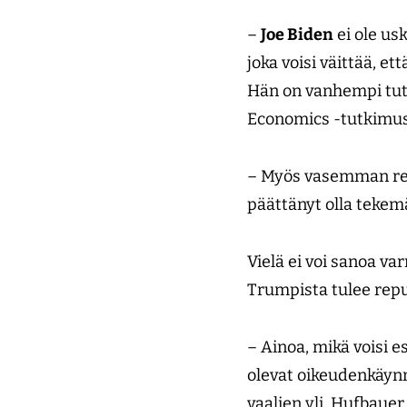
–
Joe Biden
ei ole us
joka voisi väittää, e
Hän on vanhempi tutk
Economics -tutkimus
– Myös vasemman reun
päättänyt olla teke
Vielä ei voi sanoa va
Trumpista tulee rep
– Ainoa, mikä voisi e
olevat oikeudenkäynn
vaalien yli, Hufbaue