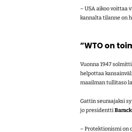
– USA aikoo voittaa
kannalta tilanne on 
”WTO on toi
Vuonna 1947 solmittii
helpottaa kansainväl
maailman tullitaso l
Gattin seuraajaksi 
jo presidentti
Barac
– Protektionismi on 