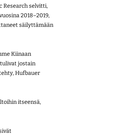
Research selvitti,
 vuosina 2018–2019,
ttaneet säilyttämään
amme Kiinaan
tulivat jostain
tehty, Hufbauer
toihin itseensä,
sivät