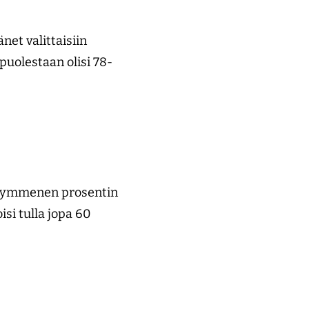
net valittaisiin
puolestaan olisi 78-
n kymmenen prosentin
isi tulla jopa 60