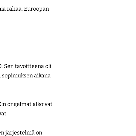
mia rahaa. Euroopan
. Sen tavoitteena oli
en sopimuksen aikana
:n ongelmat alkoivat
vat.
en järjestelmä on