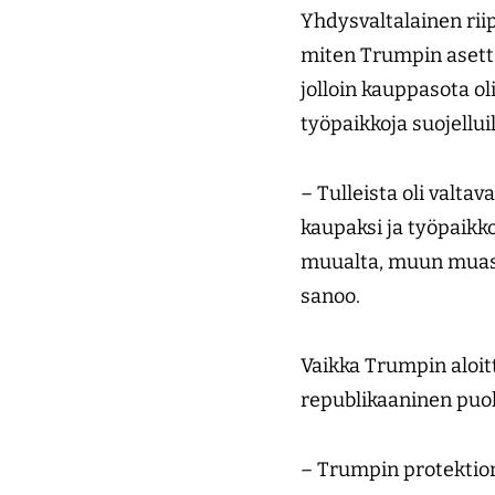
Yhdysvaltalainen rii
miten Trumpin asetta
jolloin kauppasota o
työpaikkoja suojelluil
– Tulleista oli valt
kaupaksi ja työpaikko
muualta, muun muassa
sanoo.
Vaikka Trumpin aloit
republikaaninen puolu
– Trumpin protektioni