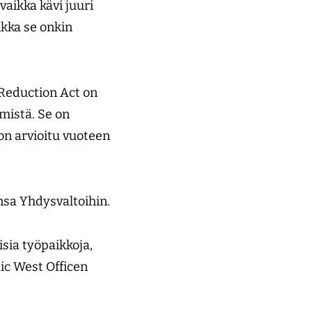
vaikka kävi juuri
ikka se onkin
 Reduction Act on
emistä. Se on
 on arvioitu vuoteen
onsa Yhdysvaltoihin.
sia työpaikkoja,
dic West Officen