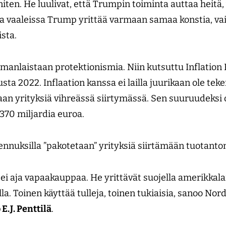
ten. He luulivat, että Trumpin toiminta auttaa heitä, 
sa vaaleissa Trump yrittää varmaan samaa konstia, va
ista.
omanlaistaan protektionismia. Niin kutsuttu Inflation
sta 2022. Inflaation kanssa ei lailla juurikaan ole tek
etaan yrityksiä vihreässä siirtymässä. Sen suuruudeksi
370 miljardia euroa.
lennuksilla ”pakotetaan” yrityksiä siirtämään tuotant
i aja vapaakauppaa. He yrittävät suojella amerikkalai
la. Toinen käyttää tulleja, toinen tukiaisia, sanoo Nor
 E.J. Penttilä
.