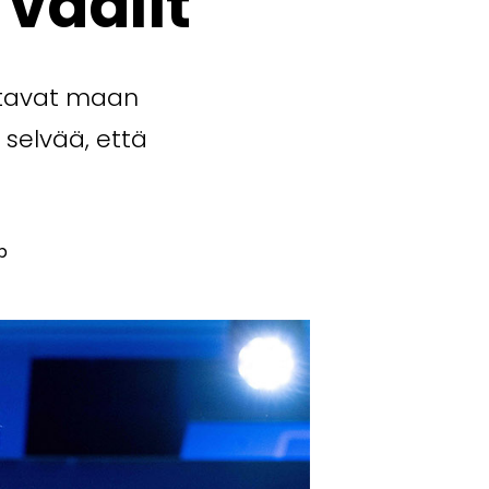
vaalit
ttavat maan
 selvää, että
b