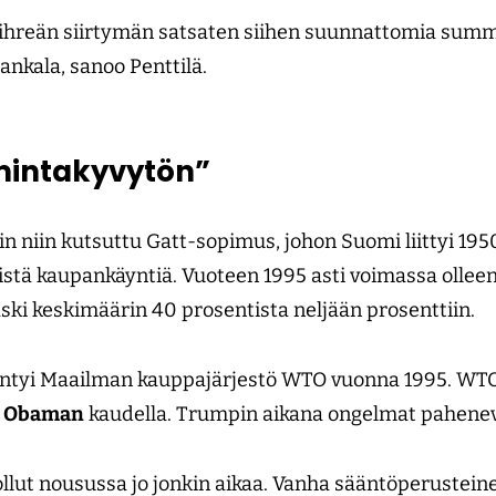
 vihreän siirtymän satsaten siihen suunnattomia sum
hankala, sanoo Penttilä.
mintakyvytön”
n niin kutsuttu Gatt-sopimus, johon Suomi liittyi 1950
istä kaupankäyntiä. Vuoteen 1995 asti voimassa olle
aski keskimäärin 40 prosentista neljään prosenttiin.
syntyi Maailman kauppajärjestö WTO vuonna 1995. WTO
k Obaman
kaudella. Trumpin aikana ongelmat pahene
ollut nousussa jo jonkin aikaa. Vanha sääntöperustein