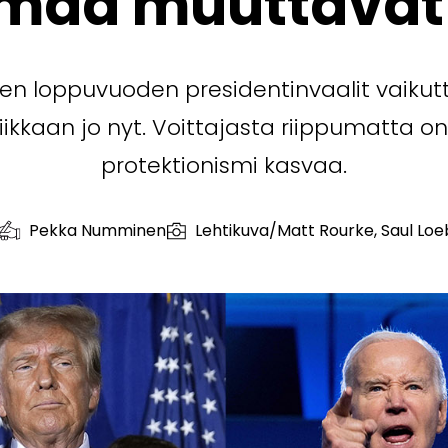
maa muuttavat 
jen loppuvuoden presidentinvaalit vaiku
ikkaan jo nyt. Voittajasta riippumatta on
protektionismi kasvaa.
Pekka Numminen
Lehtikuva/Matt Rourke, Saul Loe