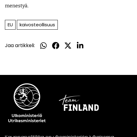
menestyä.
EU
kaivosteollisuus
Jaa artikkeli:
Jaa
Jaa
Jaa
Jaa
WhatsApissa
Facebookissa
Twitterissä
LinkedInissä