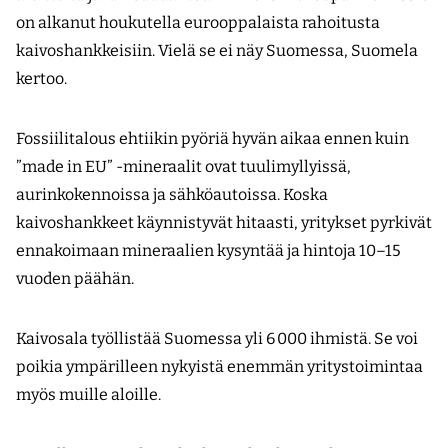
on alkanut houkutella eurooppalaista rahoitusta
kaivoshankkeisiin. Vielä se ei näy Suomessa, Suomela
kertoo.
Fossiilitalous ehtiikin pyöriä hyvän aikaa ennen kuin
”made in EU” -mineraalit ovat tuulimyllyissä,
aurinkokennoissa ja sähköautoissa. Koska
kaivoshankkeet käynnistyvät hitaasti, yritykset pyrkivät
ennakoimaan mineraalien kysyntää ja hintoja 10–15
vuoden päähän.
Kaivosala työllistää Suomessa yli 6 000 ihmistä. Se voi
poikia ympärilleen nykyistä enemmän yritystoimintaa
myös muille aloille.