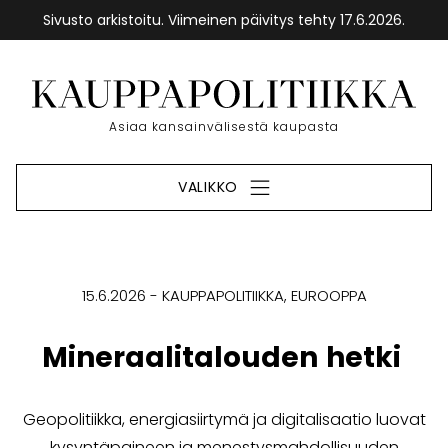
Sivusto arkistoitu. Viimeinen päivitys tehty 17.6.2026.
Siirry
sisältöön
Etusivu
Asiaa kansainvälisestä kaupasta
VALIKKO
15.6.2026
KAUPPAPOLITIIKKA
EUROOPPA
Mineraalitalouden hetki
Geopolitiikka, energiasiirtymä ja digitalisaatio luovat
kysyntäpaineen ja menestys­mahdollisuuden