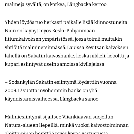
malmeja syvältä, on korkea, Långbacka kertoo.
Yhden löydös tuo herkästi paikalle lisää kiinnostuneita.
Näin on käynyt myös Keski-Pohjanmaan
litiumkaivoksen ympäristössä, jossa toimii muitakin
yhtiöitä malminetsinnässä. Lapissa Kevitsan kaivoksen
lähellä on Sakatin kaivoshanke, koska nikkeli, koboltti ja
kupari esiintyvät usein samoissa kivilajeissa.
– Sodankylän Sakatin esiintymä löydettiin vuonna
2009. 17 vuotta myöhemmin hanke on yhä
käynnistämisvaiheessa, Långbacka sanoo.
Malmiesiintymä sijaitsee Viiankiaavan suojellun
Natura-alueen liepeillä, minkä vuoksi kaivostoiminnan
aloittaminen herättää myös kovaa vastustusta.