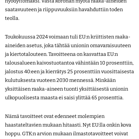
hyödyttömäksi. Vasta koronan myötä raaka-aineiden
saatavuuteen ja riippuvuuksiin havahduttiin toden
teolla.
Toukokuussa 2024 voimaan tuli EU:n kriittisten raaka-
aineiden asetus, joka tähtää unionin omavaraisuuteen
ja kiertotalouteen. Tavoitteena on kasvattaa EU:n
talousalueen kaivostuotantoa vähintään 10 prosenttiin,
jalostus 40:een ja kierrätys 25 prosenttiin vuosittaisesta
kulutuksesta vuoteen 2030 mennessä. Minkään
yksittäisen raaka-­aineen tuonti yksittäisestä unionin
ulkopuolisesta maasta ei saisi ylittää 65 prosenttia.
Nämä tavoitteet ovat edenneet molempien
haastateltavien mukaan hitaasti. Nyt EU:lla onkin kova
hoppu. GTK:n arvion mukaan ilmastotavoitteet voivat