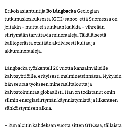
Erikoisasiantuntija
Bo Långbacka
Geologian
tutkimuskeskuksesta (GTK) sanoo, että Suomessa on
joitakin – mutta ei suinkaan kaikkia – vihreään
siirtymään tarvittavia mineraaleja. Täkäläisestä
kallioperästä etsitään aktiivisesti kultaa ja
akkumineraaleja.
Långbacka työskenteli 20 vuotta kansainvälisille
kaivosyhtiöille, erityisesti malminetsinnässä. Nykyisin
hän seuraa työkseen mineraalitaloutta ja
kaivostoimintaa globaalisti. Hän on todistanut omin
silmin energiasiirtymän käynnistymistä ja liikenteen
sähköistymisen alkua.
– Kun aloitin kahdeksan vuotta sitten GTK:ssa, tällaista