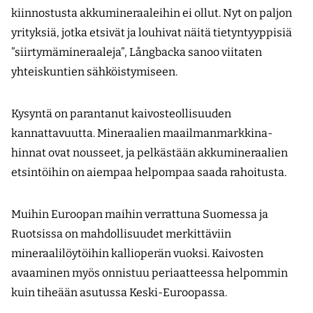
kiinnostusta akkumineraaleihin ei ollut. Nyt on paljon
yrityksiä, jotka etsivät ja louhivat näitä tietyntyyppisiä
”siirtymämineraaleja”, Långbacka sanoo viitaten
yhteiskuntien sähköistymiseen.
Kysyntä on parantanut kaivosteollisuuden
kannattavuutta. Mineraalien maailmanmarkkina­
hinnat ovat nousseet, ja pelkästään akkumineraalien
etsintöihin on aiempaa helpompaa saada rahoitusta.
Muihin Euroopan maihin verrattuna Suomessa ja
Ruotsissa on mahdollisuudet merkittäviin
mineraalilöytöihin kallioperän vuoksi. Kaivosten
avaaminen myös onnistuu periaatteessa helpommin
kuin tiheään asutussa Keski-Euroopassa.