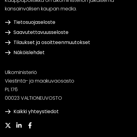
Kauppapolitiikka on ulkoministeriön julkaisema
kansainvälisen kaupan media.
Tietosuojaseloste
Saavutettavuusseloste
Tilaukset ja osoitteenmuutokset
Näköislehdet
Ulkoministeriö
Viestintä- ja maakuvaosasto
PL 176
00023 VALTIONEUVOSTO
Kaikki yhteystiedot
Twitter
LinkedIn
Facebook