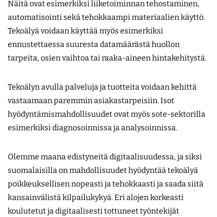
Näitä ovat esimerkiksi liiketoiminnan tehostaminen,
automatisointi sekä tehokkaampi materiaalien käyttö.
Tekoälyä voidaan käyttää myös esimerkiksi
ennustettaessa suuresta datamäärästä huollon
tarpeita, osien vaihtoa tai raaka-aineen hintakehitystä.
Tekoälyn avulla palveluja ja tuotteita voidaan kehittä
vastaamaan paremmin asiakastarpeisiin. Isot
hyödyntämismahdollisuudet ovat myös sote-sektorilla
esimerkiksi diagnosoinnissa ja analysoinnissa.
Olemme maana edistyneitä digitaalisuudessa, ja siksi
suomalaisilla on mahdollisuudet hyödyntää tekoälyä
poikkeuksellisen nopeasti ja tehokkaasti ja saada siitä
kansainvälistä kilpailu­kykyä. Eri alojen korkeasti
koulutetut ja digitaalisesti tottuneet työntekijät