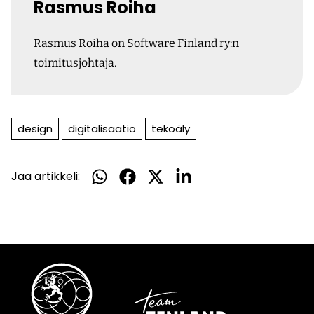
Rasmus Roiha
Rasmus Roiha on Software Finland ry:n
toimitusjohtaja.
design
digitalisaatio
tekoäly
Jaa artikkeli:
Jaa
Jaa
Jaa
Jaa
WhatsApissa
Facebookissa
Twitterissä
LinkedInissä