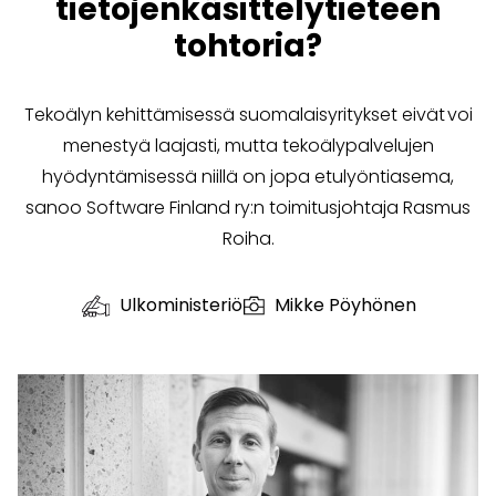
tietojenkäsittelytieteen
tohtoria?
Tekoälyn kehittämisessä suomalaisyritykset eivät voi
menestyä laajasti, mutta tekoälypalvelujen
hyödyntämisessä niillä on jopa etulyöntiasema,
sanoo Software Finland ry:n toimitusjohtaja Rasmus
Roiha.
Ulkoministeriö
Mikke Pöyhönen