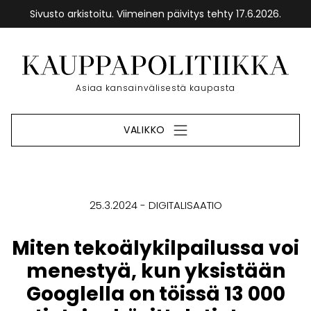
Sivusto arkistoitu. Viimeinen päivitys tehty 17.6.2026.
Siirry
sisältöön
Etusivu
Asiaa kansainvälisestä kaupasta
VALIKKO
25.3.2024
DIGITALISAATIO
Miten tekoälykilpailussa voi
menestyä, kun yksistään
Googlella on töissä 13 000