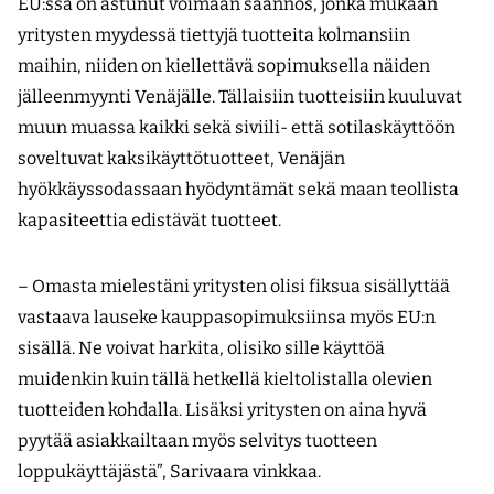
EU:ssa on astunut voimaan säännös, jonka mukaan
yritysten myydessä tiettyjä tuotteita kolmansiin
maihin, niiden on kiellettävä sopimuksella näiden
jälleenmyynti Venäjälle. Tällaisiin tuotteisiin kuuluvat
muun muassa kaikki sekä siviili- että sotilaskäyttöön
soveltuvat kaksikäyttötuotteet, Venäjän
hyökkäyssodassaan hyödyntämät sekä maan teollista
kapasiteettia edistävät tuotteet.
– Omasta mielestäni yritysten olisi fiksua sisällyttää
vastaava lauseke kauppasopimuksiinsa myös EU:n
sisällä. Ne voivat harkita, olisiko sille käyttöä
muidenkin kuin tällä hetkellä kieltolistalla olevien
tuotteiden kohdalla. Lisäksi yritysten on aina hyvä
pyytää asiakkailtaan myös selvitys tuotteen
loppukäyttäjästä”, Sarivaara vinkkaa.