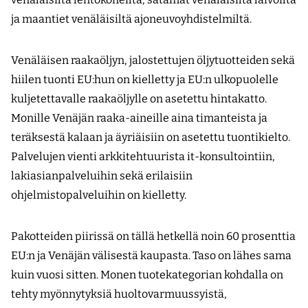
ja maantiet venäläisiltä ajoneuvoyhdistelmiltä.
Venäläisen raakaöljyn, jalostettujen öljytuotteiden sekä
hiilen tuonti EU:hun on kielletty ja EU:n ulkopuolelle
kuljetettavalle raakaöljylle on asetettu hintakatto.
Monille Venäjän raaka-aineille aina timanteista ja
teräksestä kalaan ja äyriäisiin on asetettu tuontikielto.
Palvelujen vienti arkkitehtuurista it-konsultointiin,
lakiasianpalveluihin sekä erilaisiin
ohjelmistopalveluihin on kielletty.
Pakotteiden piirissä on tällä hetkellä noin 60 prosenttia
EU:n ja Venäjän välisestä kaupasta. Taso on lähes sama
kuin vuosi sitten. Monen tuotekategorian kohdalla on
tehty myönnytyksiä huoltovarmuussyistä,