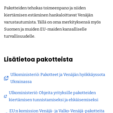
Pakotteiden tehokas toimeenpano ja niiden
kiertämisen estäminen hankaloittavat Venäjän
varustautumista. Tällä on oma merkityksensä myös
Suomen ja muiden EU-maiden kansalliselle
turvallisuudelle.
Lisätietoa pakotteista
Ulkoministeriö: Pakotteet ja Venäjän hyökkäyssota
(avautuu
Ukrainassa
uuteen
Ulkoministeriö: Ohjeita yrityksille pakotteiden
ikkunaan,
(avautuu
kiertämisen tunnistamiseksi ja ehkäisemiseksi
siirryt
uuteen
toiseen
EU:n komission Venäjä- ja Valko-Venäjä-pakotteita