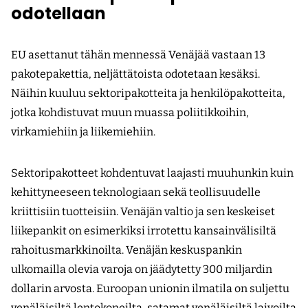
odotellaan
EU asettanut tähän mennessä Venäjää vastaan 13
pakotepakettia, neljättätoista odotetaan kesäksi.
Näihin kuuluu sektoripakotteita ja henkilöpakotteita,
jotka kohdistuvat muun muassa poliitikkoihin,
virkamiehiin ja liikemiehiin.
Sektoripakotteet kohdentuvat laajasti muuhunkin kuin
kehittyneeseen teknologiaan sekä teollisuudelle
kriittisiin tuotteisiin. Venäjän valtio ja sen keskeiset
liikepankit on esimerkiksi irrotettu kansainvälisiltä
rahoitusmarkkinoilta. Venäjän keskuspankin
ulkomailla olevia varoja on jäädytetty 300 miljardin
dollarin arvosta. Euroopan unionin ilmatila on suljettu
venäläisiltä lentokoneilta, satamat venäläisiltä laivoilta