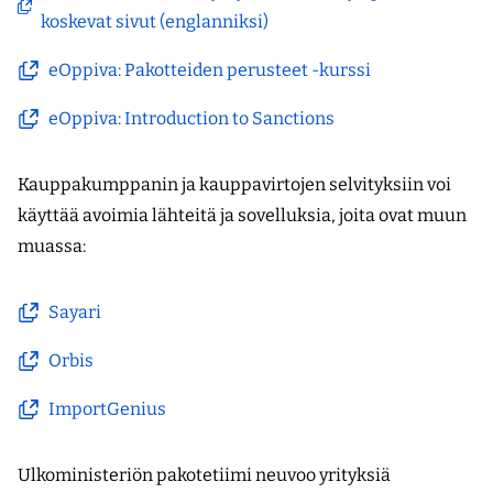
ikkunaan,
palveluun)
(avautuu
koskevat sivut (englanniksi)
siirryt
uuteen
toiseen
eOppiva: Pakotteiden perusteet -kurssi
ikkunaan,
(avautuu
palveluun)
siirryt
uuteen
eOppiva: Introduction to Sanctions
(avautuu
toiseen
ikkunaan,
uuteen
palveluun)
siirryt
Kauppakumppanin ja kauppavirtojen selvityksiin voi
ikkunaan,
toiseen
käyttää avoimia lähteitä ja sovelluksia, joita ovat muun
siirryt
palveluun)
muassa:
toiseen
palveluun)
Sayari
(avautuu
uuteen
Orbis
(avautuu
ikkunaan,
uuteen
ImportGenius
siirryt
(avautuu
ikkunaan,
toiseen
uuteen
siirryt
Ulkoministeriön pakotetiimi neuvoo yrityksiä
palveluun)
ikkunaan,