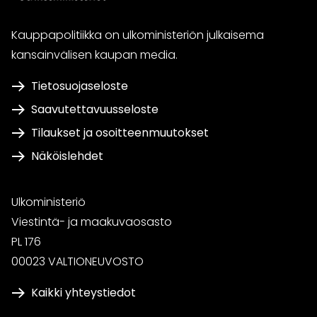
u
n
Kauppapolitiikka on ulkoministeriön julkaisema
a
kansainvälisen kaupan media.
a
Tietosuojaseloste
n)
Saavutettavuusseloste
Tilaukset ja osoitteenmuutokset
Näköislehdet
Ulkoministeriö
Viestintä- ja maakuvaosasto
PL 176
00023 VALTIONEUVOSTO
Kaikki yhteystiedot