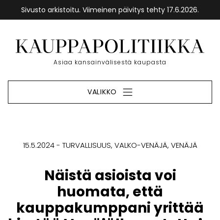
Sivusto arkistoitu. Viimeinen päivitys tehty 17.6.2026.
Siirry
sisältöön
Etusivu
Asiaa kansainvälisestä kaupasta
VALIKKO
15.5.2024
TURVALLISUUS
VALKO-VENÄJÄ
VENÄJÄ
Näistä asioista voi
huomata, että
kauppakumppani yrittää