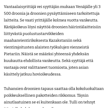
Vantaalaisyrittäjä vei syyttäjän mukaan Venäjälle yli 3
500 droonia ja droonien pysäyttämiseen tarkoitettuja
laitteita. Se vaati yrittäjälle kolmea vuotta vankeutta.
Käräjäoikeus löysi näyttöä droonien häirintälaitteisiin
liittyvästä puolustustarvikkeiden
maahanvientirikoksesta Kazakstaniin sekä
vientirajoitusten alaisten työkalujen vienneistä
Pietariin. Näistä se määräsi yhteensä yhdeksän
kuukautta ehdollista vankeutta. Sekä syyttäjä että
vastaaja ovat valittaneet tuomiosta, joten asian
käsittely jatkuu hovioikeudessa.
Tuhansien droonien tapaus saattaa olla kokoluokaltaan
poikkeuksellinen pakotteiden rikkomus. Täysin
ainutlaatuinen se ei kuitenkaan ole. Tulli on tehnyt