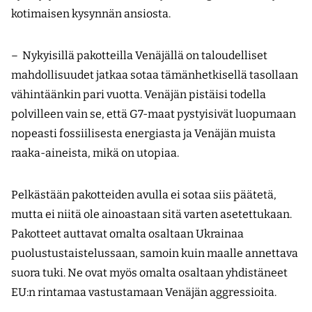
kotimaisen kysynnän ansiosta.
– Nykyisillä pakotteilla Venäjällä on taloudelliset
mahdollisuudet jatkaa sotaa tämänhetkisellä tasollaan
vähintäänkin pari vuotta. Venäjän pistäisi todella
polvilleen vain se, että G7-maat pystyisivät luopumaan
nopeasti fossiilisesta energiasta ja Venäjän muista
raaka-aineista, mikä on utopiaa.
Pelkästään pakotteiden avulla ei sotaa siis päätetä,
mutta ei niitä ole ainoastaan sitä varten asetettukaan.
Pakotteet auttavat omalta osaltaan Ukrainaa
puolustustaistelussaan, samoin kuin maalle annettava
suora tuki. Ne ovat myös omalta osaltaan yhdistäneet
EU:n rintamaa vastustamaan Venäjän aggressioita.