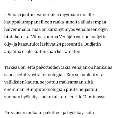
– Venäjä joutuu esimerkiksi myymään uusille
kauppakumppaneilleen raaka-aineita aikaisempaa
halvemmalla, maa on kärsinyt myös venäläisen öljyn
hintakatosta. Viime vuonna Venäjän valtion budjetin
öljy- ja kaasutulot laskivat 24 prosenttia. Budjetin
alijäämä ei ole kuitenkaan kestämätön.
Tärkeää on, että pakotteiden takia Venäjän on hankalaa
saada kehittynyttä teknologiaa. Kun se hankkii sitä
välikäsien kautta, se joutuu maksamaan siitä
enemmän. Huipputeknologian puute heijastuu
suoraan hyökkäyssodan taistelukentille Ukrainassa.
Parviaisen mukaan pakotteet ja hyökkäyssota