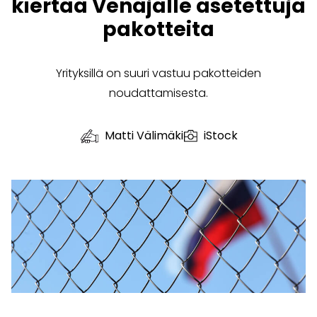
kiertää Venäjälle asetettuja
pakotteita
Yrityksillä on suuri vastuu pakotteiden
noudattamisesta.
Matti Välimäki
iStock