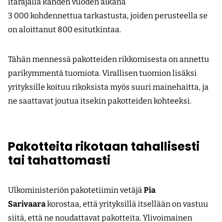
itärajalla kahden vuoden aikana
3 000 kohdennettua tarkastusta, joiden perusteella se
on aloittanut 800 esitutkintaa.
Tähän mennessä pakotteiden rikkomisesta on annettu
parikymmentä tuomiota. Virallisen tuomion lisäksi
yrityksille koituu rikoksista myös suuri mainehaitta, ja
ne saattavat joutua itsekin pakotteiden kohteeksi.
Pakotteita rikotaan tahallisesti
tai tahattomasti
Ulkoministeriön pakotetiimin vetäjä
Pia
Sarivaara
korostaa, että yrityksillä itsellään on vastuu
siitä, että ne noudattavat pakotteita. Ylivoimainen