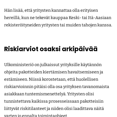
Hän lisää, että yritysten kannattaa olla erityisen
hereillä, kun ne tekevät kauppaa Keski- tai Itä-Aasiaan
rekisteröityneiden yritysten tai muiden tahojen kanssa.
Riskiarviot osaksi arkipäivää
Ulkoministeriö on julkaissut yrityksille käytännön
ohjeita pakotteiden kiertämisen havaitsemiseen ja
estämiseen. Niissä korostetaan, että huolellisen
riskiarvioinnin pitäisi olla osa yrityksen tavanomaista
asiakkaan tuntemismenettelyä. Yritysten olisi
tunnistettava kaikissa prosesseissaan pakotteisiin
liittyvät riskitilanteet ja niiden olisi laadittava näitä
varten jo ennalta toimintaohjeet.