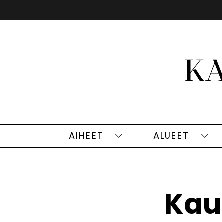
Siirry
sisältöön
AIHEET
ALUEET
Aiheet
Alu
alasivut
alas
Kau