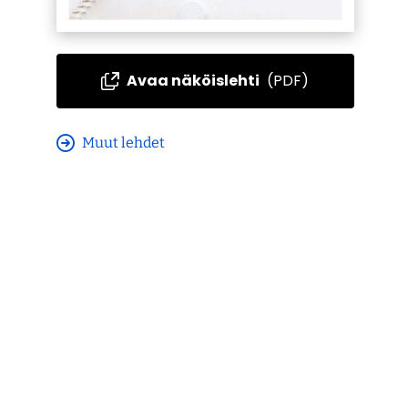
Avaa näköislehti
(PDF)
Muut lehdet