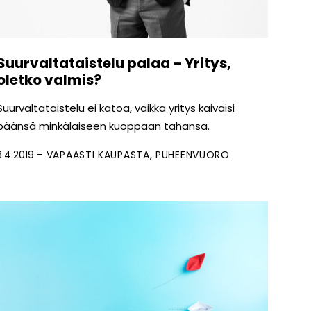
Suurvaltataistelu palaa – Yritys,
oletko valmis?
Suurvaltataistelu ei katoa, vaikka yritys kaivaisi
päänsä minkälaiseen kuoppaan tahansa.
3.4.2019
VAPAASTI KAUPASTA
PUHEENVUORO