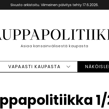
Sivusto arkistoitu. Viimeinen päivitys tehty 17.6.2026.
Etusivu
Asiaa kansainvälisestä kaupasta
VAPAASTI KAUPASTA
NÄKÖISL
eet
Vapaasti
ivut
kaupasta
alasivut
ppapolitiikka 1/