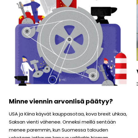
Minne viennin arvonlisä päätyy?
USA ja Kiina käyvät kauppasotaa, kova brexit uhkaa,
Saksan vienti vähenee. Onneksi meillä sentään
menee paremmin, kun Suomessa talouden
uskotaan jatkavan kasvua vaikkakin hieman