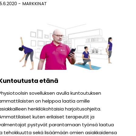
15.6.2020
MARKKINAT
Kuntoutusta etänä
Physiotoolsin sovelluksen avulla kuntoutuksen
ammattilaisten on helppoa laatia omille
asiakkailleen henkilökohtaisia harjoitusohjeita.
Ammattilaiset kuten erilaiset terapeutit ja
valmentajat pystyvät parantamaan työnsä laatua
ja tehokkuutta sekä lisäämään omien asiakkaidensa