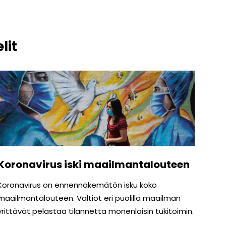
lit
Koronavirus iski maailmantalouteen
Koronavirus on ennennäkemätön isku koko
maailmantalouteen. Valtiot eri puolilla maailman
yrittävät pelastaa tilannetta monenlaisin tukitoimin.