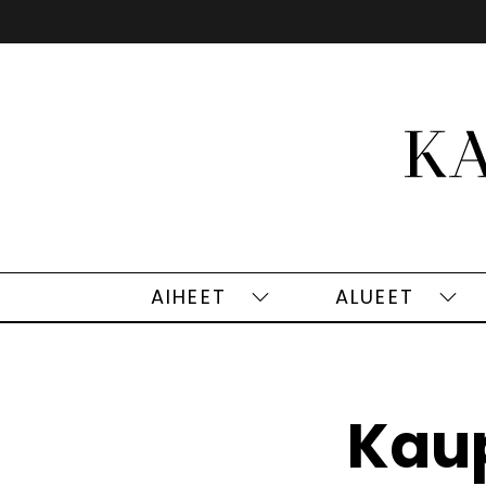
Siirry
sisältöön
AIHEET
ALUEET
Aiheet
Alu
alasivut
alas
Kaup