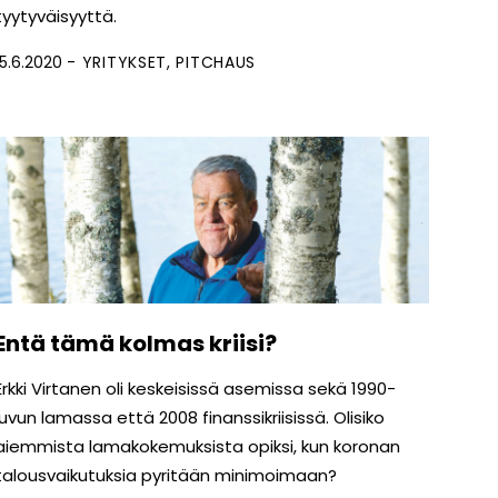
tyytyväisyyttä.
15.6.2020
YRITYKSET
PITCHAUS
Entä tämä kolmas kriisi?
Erkki Virtanen oli keskeisissä asemissa sekä 1990-
luvun lamassa että 2008 finanssikriisissä. Olisiko
aiemmista lamakokemuksista opiksi, kun koronan
talousvaikutuksia pyritään minimoimaan?