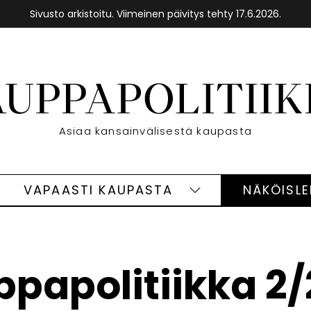
Sivusto arkistoitu. Viimeinen päivitys tehty 17.6.2026.
Etusivu
Asiaa kansainvälisestä kaupasta
VAPAASTI KAUPASTA
NÄKÖISL
eet
Vapaasti
ivut
kaupasta
alasivut
papolitiikka 2