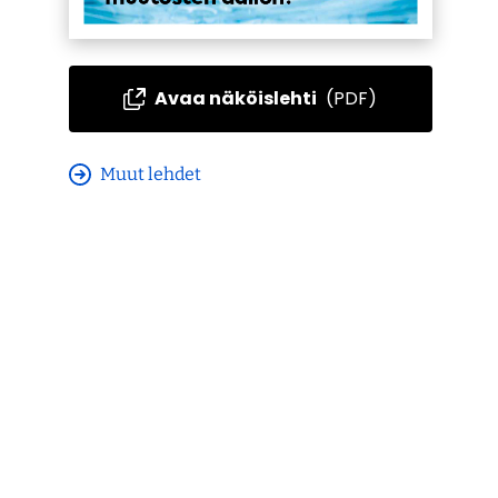
Avaa näköislehti
(PDF)
Muut lehdet