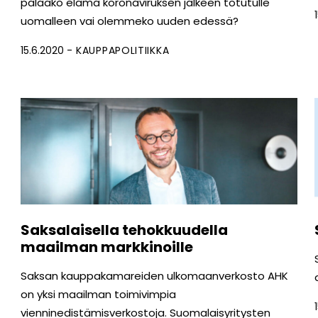
palaako elämä koronaviruksen jälkeen totutulle
uomalleen vai olemmeko uuden edessä?
15.6.2020
KAUPPAPOLITIIKKA
Saksalaisella tehokkuudella
maailman markkinoille
Saksan kauppakamareiden ulkomaanverkosto AHK
on yksi maailman toimivimpia
vienninedistämisverkostoja. Suomalaisyritysten