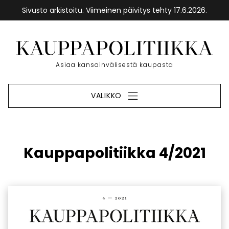
Sivusto arkistoitu. Viimeinen päivitys tehty 17.6.2026.
Siirry
sisältöön
Etusivu
Asiaa kansainvälisestä kaupasta
VALIKKO
Kauppapolitiikka 4/2021