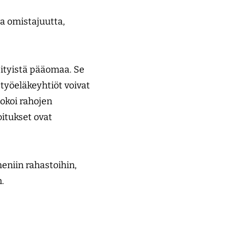
a omistajuutta,
sityistä pääomaa. Se
työeläkeyhtiöt voivat
lokoi rahojen
itukset ovat
meniin rahastoihin,
n.