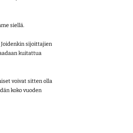
me siellä.
Joidenkin sijoittajien
saadaan kuitattua
set voivat sitten olla
eidän koko vuoden