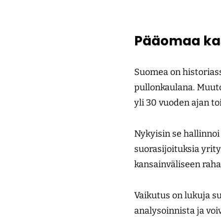
Pääomaa ka
Suomea on historiass
pullonkaulana. Muuto
yli 30 vuoden ajan t
Nykyisin se hallinnoi 
suorasijoituksia yrity
kansainväliseen raha
Vaikutus on lukuja s
analysoinnista ja vo