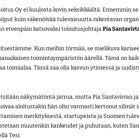
oitus Oy ei kuulosta kovin seksikkäältä. Ennemmin se
put kuin säkenöivää tulevaisuutta rakentavan organi
n eteenpäin katsovaksi toimitusjohtaja
Pia Santavirt
ä itsestämme. Kun meihin törmää, se mielikuva karisee
anaikaisen toimintaympäristön äärellä. Tämä on kaik
 toimialaa. Tässä saa olla kasvun ytimessä ja uudist
sitään näkymätöntä jarrua, mutta Pia Santavirran jal
oivaa aloitustakin hän olisi varmasti kertonut silmät
ttamisen merkityksestä, startupeista ja Suomen tule
istetaan muutenkin kankeudet ja puhutaan, kuten San
llä Tesi.