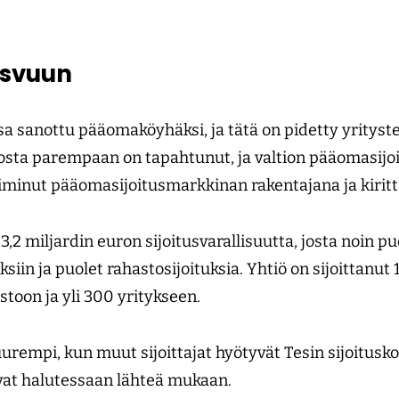
svuun
a sanottu pääomaköyhäksi, ja tätä on pidetty yrityst
sta parempaan on tapahtunut, ja valtion pääomasijoi
oiminut pääomasijoitusmarkkinan rakentajana ja kirit
3,2 miljardin euron sijoitusvarallisuutta, josta noin pu
ksiin ja puolet rahastosijoituksia. Yhtiö on sijoittanut
stoon ja yli 300 yritykseen.
uurempi, kun muut sijoittajat hyötyvät Tesin sijoitusk
ivat halutessaan lähteä mukaan.