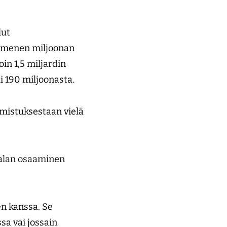
lut
kymmenen miljoonan
in 1,5 miljardin
li 190 miljoonasta.
 omistuksestaan vielä
ialan osaaminen
en kanssa. Se
sa vai jossain