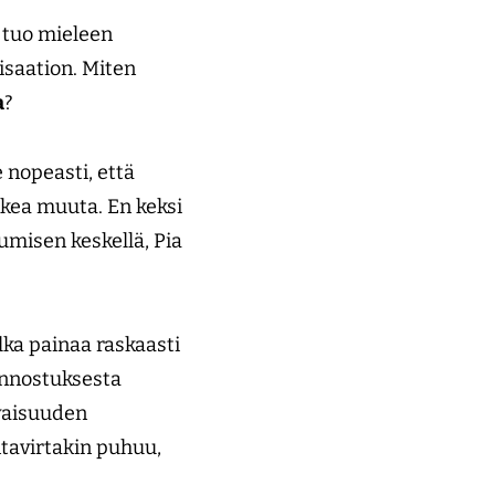
 tuo mieleen
saation. Miten
a
?
 nopeasti, että
kea muuta. En keksi
umisen keskellä, Pia
ka painaa raskaasti
 innostuksesta
vaisuuden
tavirtakin puhuu,