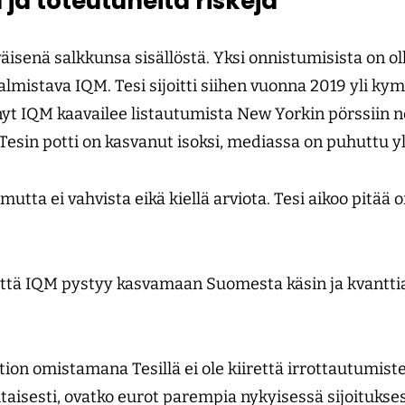
 ja toteutuneita riskejä
väisenä salkkunsa sisällöstä. Yksi onnistumisista on ol
valmistava IQM. Tesi sijoitti siihen vuonna 2019 yli 
 nyt IQM kaavailee listautumista New Yorkin pörssiin no
Tesin potti on kasvanut isoksi, mediassa on puhuttu y
mutta ei vahvista eikä kiellä arviota. Tesi aikoo pitää
ttä IQM pystyy kasvamaan Suomesta käsin ja kvantt
on omistamana Tesillä ei ole kiirettä irrottautumist
aisesti, ovatko eurot parempia nykyisessä sijoitukses