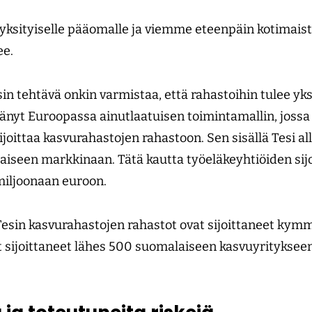
yksityiselle pääomalle ja viemme eteenpäin kotimaist
lee.
 tehtävä onkin varmistaa, että rahastoihin tulee yk
tänyt Euroopassa ainutlaatuisen toimintamallin, jossa 
ijoittaa kasvurahastojen rahastoon. Sen sisällä Tesi al
aiseen markkinaan. Tätä kautta työeläkeyhtiöiden sijo
miljoonaan euroon.
 Tesin kasvurahastojen rahastot ovat sijoittaneet kym
t sijoittaneet lähes 500 suomalaiseen kasvuyrityksee