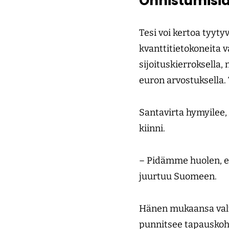
Onnistumisia
Tesi voi kertoa tyyty
kvanttitietokoneita 
sijoituskierroksella,
euron arvostuksella. 
Santavirta hymyilee, 
kiinni.
– Pidämme huolen, e
juurtuu Suomeen.
Hänen mukaansa valti
punnitsee tapauskoht