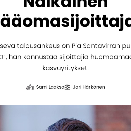
Nälkäinen
ääomasijoitta
tseva talousankeus on Pia Santavirran pu
t!”, hän kannustaa sijoittajia huomaama
kasvuyritykset.
Sami Laakso
Jari Härkönen