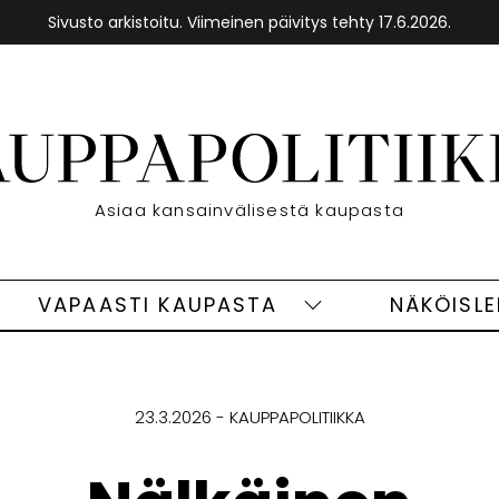
Sivusto arkistoitu. Viimeinen päivitys tehty 17.6.2026.
Etusivu
Asiaa kansainvälisestä kaupasta
VAPAASTI KAUPASTA
NÄKÖISL
eet
Vapaasti
ivut
kaupasta
alasivut
23.3.2026
KAUPPAPOLITIIKKA