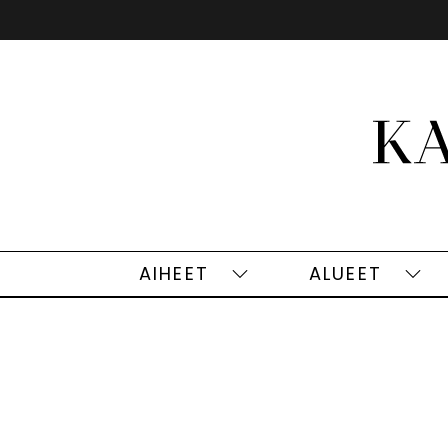
Siirry
sisältöön
AIHEET
ALUEET
Aiheet
Alu
alasivut
alas