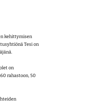
en kehittymisen
tusyhtiönä Tesi on
täjänä.
olet on
 160 rahastoon, 50
ohteiden