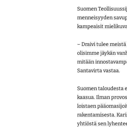
Suomen Teollisuussij
menneisyyden savupii
kampeaisit mielikuva
– Draivi tulee meist
olisimme jäykän vanh
mitään innostavampaa
Santavirta vastaa.
Suomen taloudesta et
kaasua. Ilman provos
loistaen pääomasijoi
rakentamisesta. Kar
yhtiöstä sen lyhentee