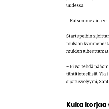
uudessa.
– Katsomme aina yrit
Startupeihin sijoitta
mukaan kymmenestä si
muiden aiheuttamat
– Ei voi tehdä pääoma
tähtitieteellisiä. Yk
sijoitusvolyymi, San
Kuka korjaa