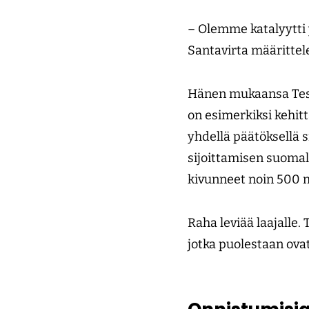
– Olemme katalyytti 
Santavirta määritte
Hänen mukaansa Tesin
on esimerkiksi kehit
yhdellä päätöksellä s
sijoittamisen suomal
kivunneet noin 500 
Raha leviää laajalle.
jotka puolestaan ova