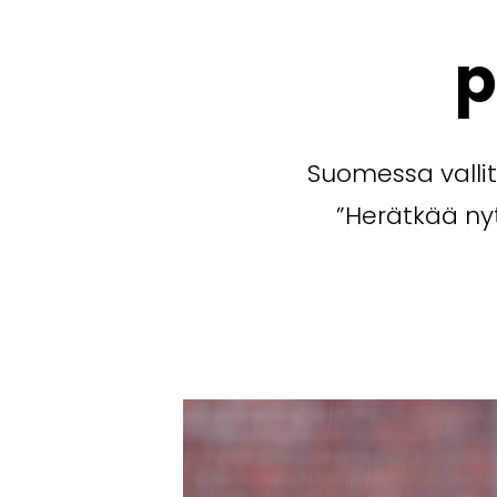
p
Suomessa valli
”Herätkää ny