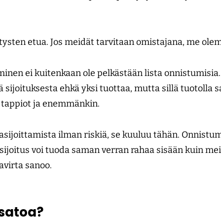
ysten etua. Jos meidät tarvitaan omistajana, me olem
minen ei kuitenkaan ole pelkästään lista onnistumisia. 
joituksesta ehkä yksi tuottaa, mutta sillä tuotolla 
 tappiot ja enemmänkin.
sijoittamista ilman riskiä, se kuuluu tähän. Onnistumi
si sijoitus voi tuoda saman verran rahaa sisään kuin m
tavirta sanoo.
 satoa?