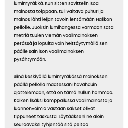
lumimyräkkä. Kun sitten sovittelin isoa
mainosta tolppaan, tuli valtava puhuri ja
mainos lähti leijan tavoin lentämään Halikon
pellolle. Juoksin lumihangessa varmaan sata
metriä tuulen viemän vaalimainoksen
perässä ja lopulta vain heittäytymällä sen
päälle sain ison vaalimainoksen
pysähtymään.
Siinä keskiyöllä lumimyräkässä mainoksen
päällä pellolla maatessani havahduin
ajattelemaan, että on tämä hullun hommaa.
Kaiken lisäksi kamppailussa vaalimainosta ja
luonnonvoimia vastaan sakset olivat
tippuneet taskusta. Löytääkseni ne aloin
seuraavaksi tyhjentää sitä peltoa