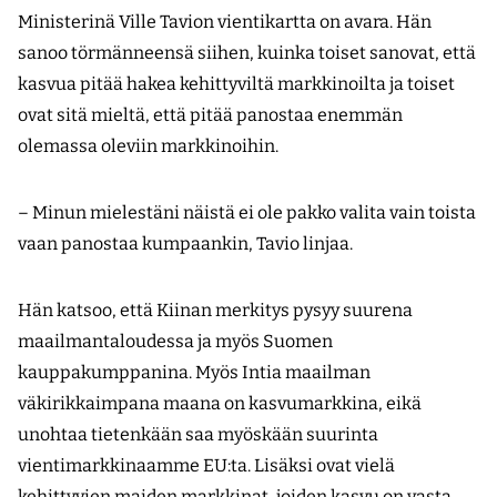
Ministerinä Ville Tavion vientikartta on avara. Hän
sanoo törmänneensä siihen, kuinka toiset sanovat, että
kasvua pitää hakea kehittyviltä markkinoilta ja toiset
ovat sitä mieltä, että pitää panostaa enemmän
olemassa oleviin markkinoihin.
– Minun mielestäni näistä ei ole pakko valita vain toista
vaan panostaa kumpaankin, Tavio linjaa.
Hän katsoo, että Kiinan merkitys pysyy suurena
maailmantaloudessa ja myös Suomen
kauppakumppanina. Myös Intia maailman
väkirikkaimpana maana on kasvumarkkina, eikä
unohtaa tietenkään saa myöskään suurinta
vientimarkkinaamme EU:ta. Lisäksi ovat vielä
kehittyvien maiden markkinat, joiden kasvu on vasta