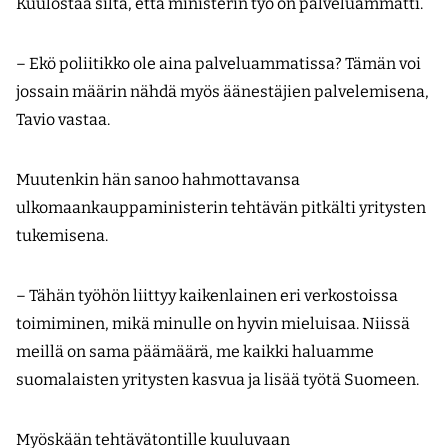
Kuulostaa siltä, että ministerin työ on palveluammatti.
– Ekö poliitikko ole aina palveluammatissa? Tämän voi
jossain määrin nähdä myös äänestäjien palvelemisena,
Tavio vastaa.
Muutenkin hän sanoo hahmottavansa
ulkomaankauppaministerin tehtävän pitkälti yritysten
tukemisena.
– Tähän työhön liittyy kaikenlainen eri verkostoissa
toimiminen, mikä minulle on hyvin mieluisaa. Niissä
meillä on sama päämäärä, me kaikki haluamme
suomalaisten yritysten kasvua ja lisää työtä Suomeen.
Myöskään tehtävätontille kuuluvaan