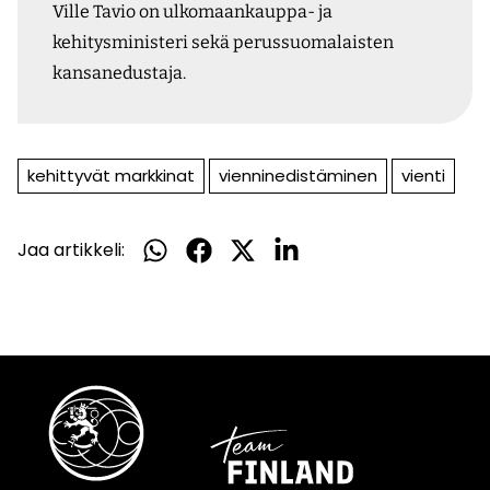
Ville Tavio on ulkomaankauppa- ja
kehitysministeri sekä perussuomalaisten
kansanedustaja.
kehittyvät markkinat
vienninedistäminen
vienti
Jaa artikkeli:
Jaa
Jaa
Jaa
Jaa
WhatsApissa
Facebookissa
Twitterissä
LinkedInissä