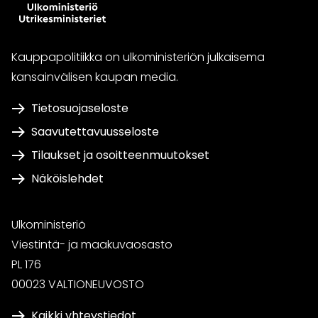
Kauppapolitiikka on ulkoministeriön julkaisema
kansainvälisen kaupan media.
Tietosuojaseloste
Saavutettavuusseloste
Tilaukset ja osoitteenmuutokset
Näköislehdet
Ulkoministeriö
Viestintä- ja maakuvaosasto
PL 176
00023 VALTIONEUVOSTO
Kaikki yhteystiedot