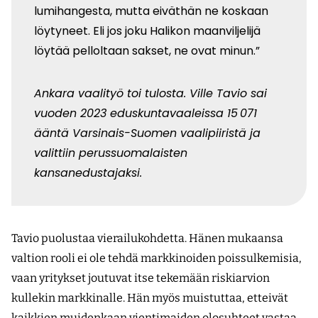
lumihangesta, mutta eiväthän ne koskaan
löytyneet. Eli jos joku Halikon maanviljelijä
löytää pelloltaan sakset, ne ovat minun.”
Ankara vaalityö toi tulosta. Ville Tavio sai
vuoden 2023 eduskuntavaaleissa 15 071
ääntä Varsinais-Suomen vaalipiiristä ja
valittiin perussuomalaisten
kansanedustajaksi.
Tavio puolustaa vierailukohdetta. Hänen mukaansa
valtion rooli ei ole tehdä markkinoiden poissulkemisia,
vaan yritykset joutuvat itse tekemään riskiarvion
kullekin markkinalle. Hän myös muistuttaa, etteivät
kaikkien muidenkaan vientimaiden olosuhteet vastaa