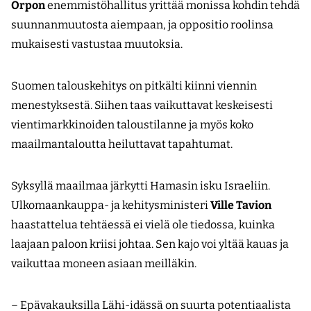
Orpon
enemmistöhallitus yrittää monissa kohdin tehdä
suunnanmuutosta aiempaan, ja oppositio roolinsa
mukaisesti vastustaa muutoksia.
Suomen talouskehitys on pitkälti kiinni viennin
menestyksestä. Siihen taas vaikuttavat keskeisesti
vientimarkkinoiden taloustilanne ja myös koko
maailmantaloutta heiluttavat tapahtumat.
Syksyllä maailmaa järkytti Hamasin isku Israeliin.
Ulkomaankauppa- ja kehitysministeri
Ville Tavion
haastattelua tehtäessä ei vielä ole tiedossa, kuinka
laajaan paloon kriisi johtaa. Sen kajo voi yltää kauas ja
vaikuttaa moneen asiaan meilläkin.
– Epävakauksilla Lähi-idässä on suurta potentiaalista