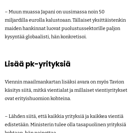
– Muun muassa Japani on uusimassa noin 50
miljardilla eurolla kalustoaan. Tällaiset yksittäistenkin
maiden hankinnat luovat puolustussektorille paljon
kysyntää globaalisti, hän konkretisoi.
Lisää pk-yrityksiä
Viennin maailmankartan lisäksi avara on myös Tavion
käsitys siitä, mitkä vientialat ja millaiset vientiyritykset
ovat erityishuomion kohteina.
– Lähden siitä, että kaikkia yrityksiä ja kaikkea vientiä
edistetään. Ministerin tulee olla tasapuolinen yrityksiä
kohtaan, hän painottaa.