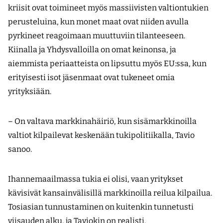
kriisit ovat toimineet myös massiivisten valtiontukien
perusteluina, kun monet maat ovat niiden avulla
pyrkineet reagoimaan muuttuviin tilanteeseen.
Kiinalla ja Yhdysvalloilla on omat keinonsa, ja
aiemmista periaatteista on lipsuttu myös EU:ssa, kun
erityisesti isot jäsenmaat ovat tukeneet omia
yrityksiään.
– On valtava markkinahäiriö, kun sisämarkkinoilla
valtiot kilpailevat keskenään tukipolitiikalla, Tavio
sanoo.
Ihannemaailmassa tukia ei olisi, vaan yritykset
kävisivät kansainvälisillä markkinoilla reilua kilpailua.
Tosiasian tunnustaminen on kuitenkin tunnetusti
viisauden alku, ja Taviokin on realisti.