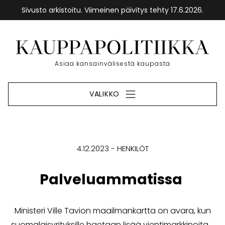
Sivusto arkistoitu. Viimeinen päivitys tehty 17.6.2026.
Siirry
sisältöön
Etusivu
Asiaa kansainvälisestä kaupasta
VALIKKO
4.12.2023
HENKILÖT
Palveluammatissa
Ministeri Ville Tavion maailmankartta on avara, kun
suomalaisyrityksille haetaan lisää vientimarkkinoita.