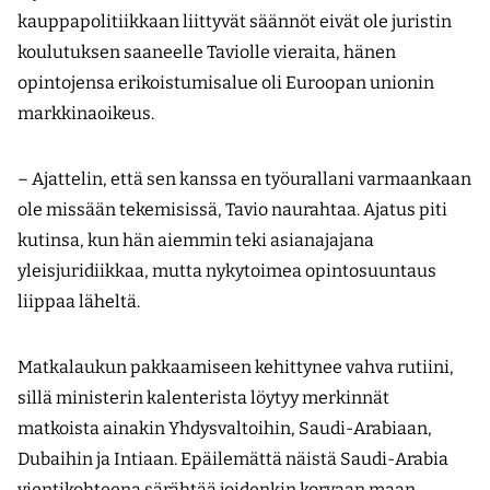
kauppapolitiikkaan liittyvät säännöt eivät ole juristin
koulutuksen saaneelle Taviolle vieraita, hänen
opintojensa erikoistumisalue oli Euroopan unionin
markkinaoikeus.
– Ajattelin, että sen kanssa en työurallani varmaankaan
ole missään tekemisissä, Tavio naurahtaa. Ajatus piti
kutinsa, kun hän aiemmin teki asianajajana
yleisjuridiikkaa, mutta nykytoimea opintosuuntaus
liippaa läheltä.
Matkalaukun pakkaamiseen kehittynee vahva rutiini,
sillä ministerin kalenterista löytyy merkinnät
matkoista ainakin Yhdysvaltoihin, Saudi-Arabiaan,
Dubaihin ja Intiaan. Epäilemättä näistä Saudi-Arabia
vientikohteena särähtää joidenkin korvaan maan