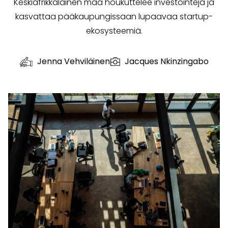
Keskiafrikkalainen maa houkuttelee investointeja ja
kasvattaa pääkaupungissaan lupaavaa startup-
ekosysteemiä.
Jenna Vehviläinen
Jacques Nkinzingabo