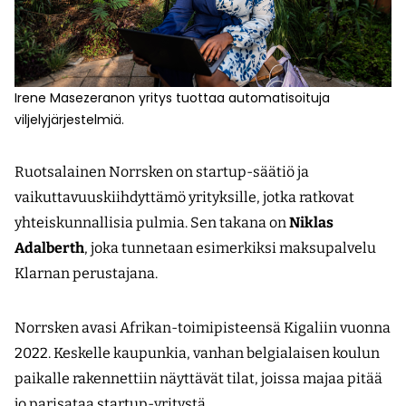
Irene Masezeranon yritys tuottaa automatisoituja
viljelyjärjestelmiä.
Ruotsalainen Norrsken on startup-säätiö ja
vaikuttavuuskiihdyttämö yrityksille, jotka ratkovat
yhteiskunnallisia pulmia. Sen takana on
Niklas
Adalberth
, joka tunnetaan esimerkiksi maksupalvelu
Klarnan perustajana.
Norrsken avasi Afrikan-toimipisteensä Kigaliin vuonna
2022. Keskelle kaupunkia, vanhan belgialaisen koulun
paikalle rakennettiin näyttävät tilat, joissa majaa pitää
jo parisataa startup-yritystä.