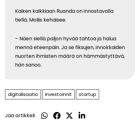
Kaiken kaikkiaan Ruanda on innostavalla
tiellä, Moliis kehaisee.
– Näen siellä paljon hyvää tahtoa ja halua
mennä eteenpäin. Ja se fiksujen, innokkaiden
nuorten ihmisten määrä on hämmästyttävä,
hän sanoo.
digitalisaatio
investoinnit
startup
Jaa artikkeli:
Jaa
Jaa
Jaa
Jaa
WhatsApissa
Facebookissa
Twitterissä
LinkedInissä