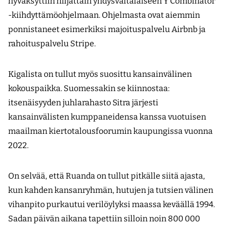
hyväksyttiin hiljattain yhdysvaltalaiseen Y Combinator
-kiihdyttämöohjelmaan. Ohjelmasta ovat aiemmin
ponnistaneet esimerkiksi majoituspalvelu Airbnb ja
rahoituspalvelu Stripe.
Kigalista on tullut myös suosittu kansainvälinen
kokouspaikka. Suomessakin se kiinnostaa:
itsenäisyyden juhlarahasto Sitra järjesti
kansainvälisten kumppaneidensa kanssa vuotuisen
maailman kiertotalousfoorumin kaupungissa vuonna
2022.
On selvää, että Ruanda on tullut pitkälle siitä ajasta,
kun kahden kansanryhmän, hutujen ja tutsien välinen
vihanpito purkautui verilöylyksi maassa keväällä 1994.
Sadan päivän aikana tapettiin silloin noin 800 000