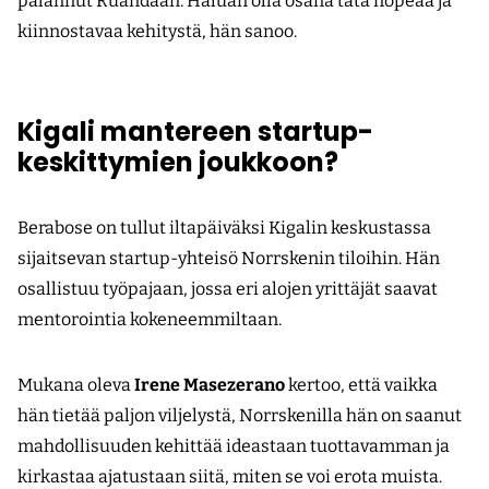
palannut Ruandaan. Haluan olla osana tätä nopeaa ja
kiinnostavaa kehitystä, hän sanoo.
Kigali mantereen startup-
keskittymien joukkoon?
Berabose on tullut iltapäiväksi Kigalin keskustassa
sijaitsevan startup-yhteisö Norrskenin tiloihin. Hän
osallistuu työpajaan, jossa eri alojen yrittäjät saavat
mentorointia kokeneemmiltaan.
Mukana oleva
Irene Masezerano
kertoo, että vaikka
hän tietää paljon viljelystä, Norrskenilla hän on saanut
mahdollisuuden kehittää ideastaan tuottavamman ja
kirkastaa ajatustaan siitä, miten se voi erota muista.