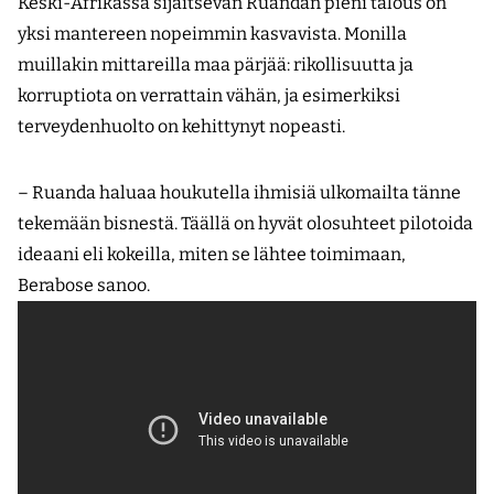
Keski-Afrikassa sijaitsevan Ruandan pieni talous on
yksi mantereen nopeimmin kasvavista. Monilla
muillakin mittareilla maa pärjää: rikollisuutta ja
korruptiota on verrattain vähän, ja esimerkiksi
terveydenhuolto on kehittynyt nopeasti.
– Ruanda haluaa houkutella ihmisiä ulkomailta tänne
tekemään bisnestä. Täällä on hyvät olosuhteet pilotoida
ideaani eli kokeilla, miten se lähtee toimimaan,
Berabose sanoo.