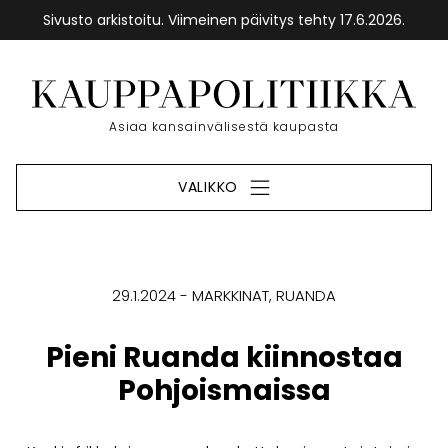
Sivusto arkistoitu. Viimeinen päivitys tehty 17.6.2026.
Siirry
sisältöön
Etusivu
Asiaa kansainvälisestä kaupasta
VALIKKO
29.1.2024
MARKKINAT
RUANDA
Pieni Ruanda kiinnostaa
Pohjoismaissa