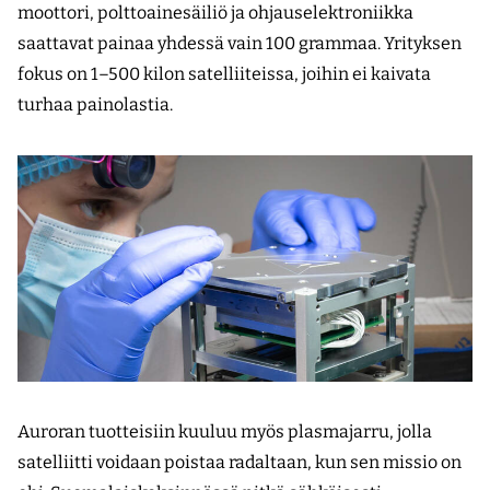
moottori, polttoaine­säiliö ja ohjauselektroniikka
saattavat painaa yhdessä vain 100 grammaa. Yrityksen
fokus on 1–500 kilon satelliiteissa, joihin ei kaivata
turhaa painolastia.
Auroran tuotteisiin kuuluu myös plasmajarru, jolla
satelliitti voidaan poistaa radaltaan, kun sen missio on