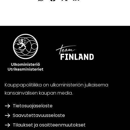
WhatsApissa
Facebookissa
Twitterissä
LinkedInissä
Kauppapolitiikka on ulkoministeriön julkaisema
kansainvälisen kaupan media.
Tietosuojaseloste
Saavutettavuusseloste
Tilaukset ja osoitteenmuutokset