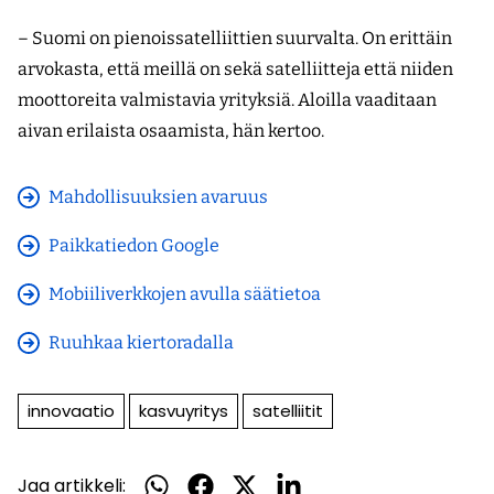
– Suomi on pienoissatelliittien suurvalta. On erittäin
arvokasta, että meillä on sekä satelliitteja että niiden
moottoreita valmistavia yrityksiä. Aloilla vaaditaan
aivan erilaista osaamista, hän kertoo.
Mahdollisuuksien avaruus
Paikkatiedon Google
Mobiiliverkkojen avulla säätietoa
Ruuhkaa kiertoradalla
innovaatio
kasvuyritys
satelliitit
Jaa artikkeli:
Jaa
Jaa
Jaa
Jaa