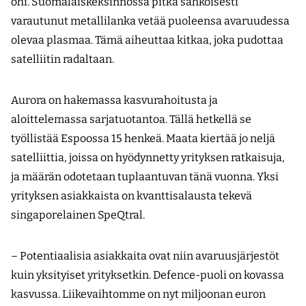
ohi. Suomalaiskeksinnössä pitkä sähköisesti
varautunut metallilanka vetää puoleensa avaruudessa
olevaa plasmaa. Tämä aiheuttaa kitkaa, joka pudottaa
satelliitin radaltaan.
Aurora on hakemassa kasvurahoitusta ja
aloittelemassa sarjatuotantoa. Tällä hetkellä se
työllistää Espoossa 15 henkeä. Maata kiertää jo neljä
satelliittia, joissa on hyödynnetty yrityksen ratkaisuja,
ja määrän odotetaan tuplaantuvan tänä vuonna. Yksi
yrityksen asiakkaista on kvanttisalausta tekevä
singaporelainen SpeQtral.
– Potentiaalisia asiakkaita ovat niin avaruusjärjestöt
kuin yksityiset yrityksetkin. Defence-puoli on kovassa
kasvussa. Liikevaihtomme on nyt miljoonan euron