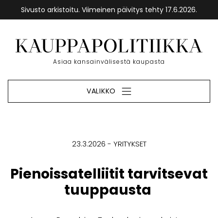
Sivusto arkistoitu. Viimeinen päivitys tehty 17.6.2026.
Siirry
sisältöön
Etusivu
Asiaa kansainvälisestä kaupasta
VALIKKO
23.3.2026
YRITYKSET
Pienoissatelliitit tarvitsevat
tuuppausta