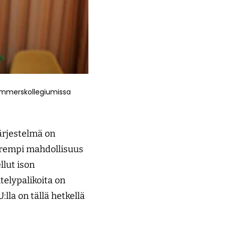
Kommerskollegiumissa
järjestelmä on
uurempi mahdollisuus
llut ison
telypalikoita on
lla on tällä hetkellä