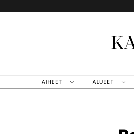
Siirry
sisältöön
AIHEET
ALUEET
Aiheet
Alu
alasivut
alas