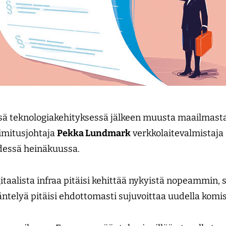
ä teknologiakehityksessä jälkeen muusta maailmast
imitusjohtaja
Pekka Lundmark
verkkolaitevalmistaja
dessä heinäkuussa.
aalista infraa pitäisi kehittää nykyistä nopeammin, s
äntelyä pitäisi ehdottomasti sujuvoittaa uudella komis