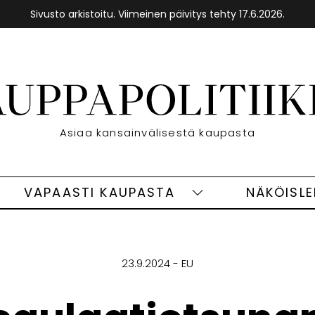
Sivusto arkistoitu. Viimeinen päivitys tehty 17.6.2026.
Etusivu
Asiaa kansainvälisestä kaupasta
VAPAASTI KAUPASTA
NÄKÖISL
eet
Vapaasti
ivut
kaupasta
alasivut
23.9.2024
EU