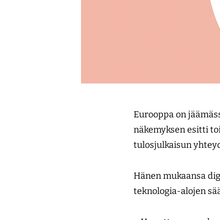
Eurooppa on jäämäss
näkemyksen esitti to
tulosjulkaisun yhtey
Hänen mukaansa digit
teknologia-alojen sä