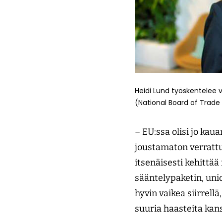
Heidi Lund työskentelee
(National Board of Trade
– EU:ssa olisi jo kau
joustamaton verrattu
itsenäisesti kehittä
sääntelypaketin, unio
hyvin vaikea siirrell
suuria haasteita ka