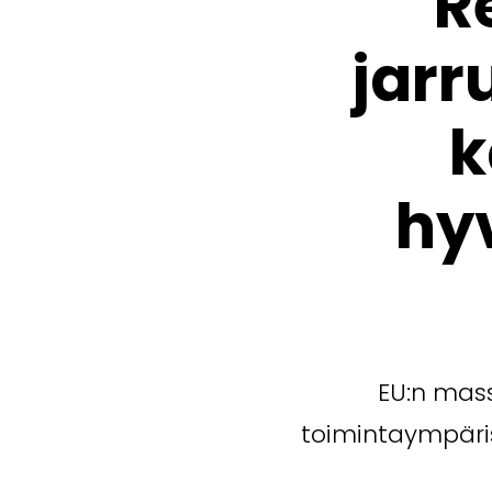
R
jarr
k
hy
EU:n mass
toimintaympäri