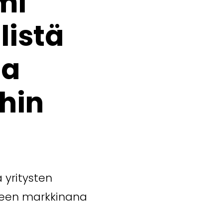
mi
listä
aa
hin
 yritysten
teen markkinana