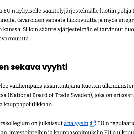
 EU:n nykyiselle sääntelyjärjestelmälle luotiin pohja
oita, tavaroiden vapaata liikkuvuutta ja myös integr
 kanssa. Silloin sääntelyjärjestelmän ei tarvinnut hu
ntavarmuutta.
en sekava vyyhti
elee vanhempana asiantuntijana Ruotsin ulkominister
 (National Board of Trade Sweden), joka on erikoist
 kauppapolitiikkaan.
(avautuu
skollegium on julkaissut
analyysin
EU:n regulaati
uuteen
an, investointeihin ja kauppasopimuksiin EU:n ulkop