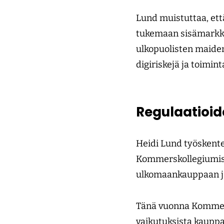
Lund muistuttaa, että
tukemaan sisämarkkin
ulkopuolisten maiden
digiriskejä ja toimi
Regulaatioid
Heidi Lund työskent
Kommerskollegiumissa
ulkomaankauppaan ja
Tänä vuonna Kommer
vaikutuksista kauppa