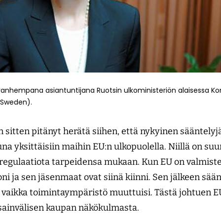
 vanhempana asiantuntijana Ruotsin ulkoministeriön alaisessa 
 Sweden).
an sitten pitänyt herätä siihen, että nykyinen sääntely
na yksittäisiin maihin EU:n ulkopuolella. Niillä on s
ä regulaatiota tarpeidensa mukaan. Kun EU on valmiste
ni ja sen jäsenmaat ovat siinä kiinni. Sen jälkeen sään
ä, vaikka toimintaympäristö muuttuisi. Tästä johtuen EU:
nsainvälisen kaupan näkökulmasta.