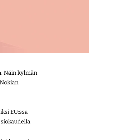
a. Näin kylmän
 Nokian
iksi EU:ssa
siokaudella.