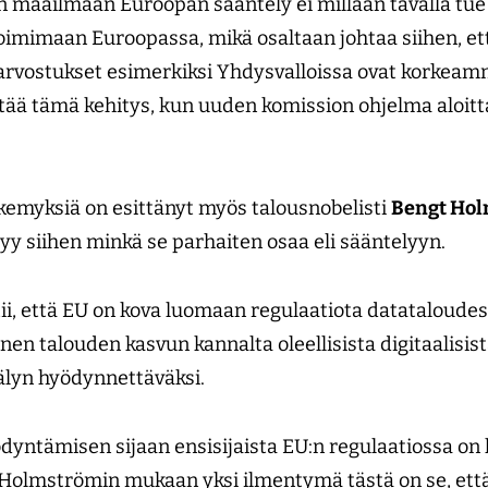
maailmaan Euroopan sääntely ei millään tavalla tue
toimimaan Euroopassa, mikä osaltaan johtaa siihen, et
arvostukset esimerkiksi Yhdysvalloissa ovat korkeamm
tää tämä kehitys, kun uuden komission ohjelma aloit
emyksiä on esittänyt myös talousnobelisti
Bengt Ho
y siihen minkä se parhaiten osaa eli sääntelyyn.
, että EU on kova luomaan regulaatiota datataloudes
n talouden kasvun kannalta oleellisista digitaalisista
oälyn hyödynnettäväksi.
yntämisen sijaan ensisijaista EU:n regulaatiossa on 
 Holmströmin mukaan yksi ilmentymä tästä on se, ett