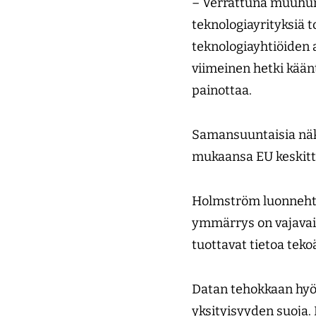
– Verrattuna muuhun 
teknologiayrityksiä 
teknologiayhtiöiden 
viimeinen hetki kään
painottaa.
Samansuuntaisia näk
mukaansa EU keskitty
Holmström luonnehtii
ymmärrys on vajavaine
tuottavat tietoa tek
Datan tehokkaan hyöd
yksityisyyden suoja.