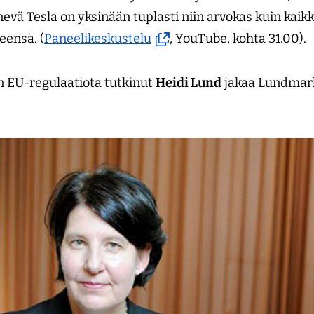
ä Tesla on yksinään tuplasti niin arvokas kuin kaikk
(avautuu
eensä. (
Paneelikeskustelu
, YouTube, kohta 31.00).
uuteen
ikkunaan,
n EU-regulaatiota tutkinut
Heidi Lund
jakaa Lundmark
siirryt
toiseen
palveluun)