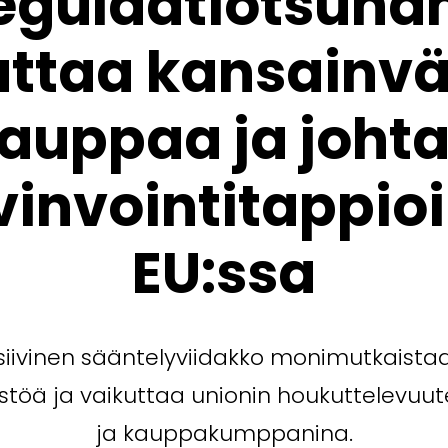
egulaatiotsuna
uttaa kansainvä
auppaa ja joht
vinvointitappioi
EU:ssa
iivinen sääntelyviidakko monimutkaistaa
stöä ja vaikuttaa unionin houkuttelevuu
ja kauppakumppanina.