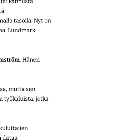
 tai kannusta
tä
alla tasolla. Nyt on
taa, Lundmark
lmström
. Hänen
sa, mutta sen
 työkaluista, jotka
kuluttajien
ä dataa