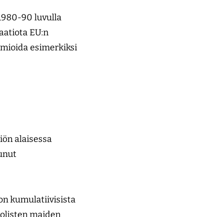
 1980-90 luvulla
aatiota EU:n
omioida esimerkiksi
iön alaisessa
unut
on kumulatiivisista
uolisten maiden