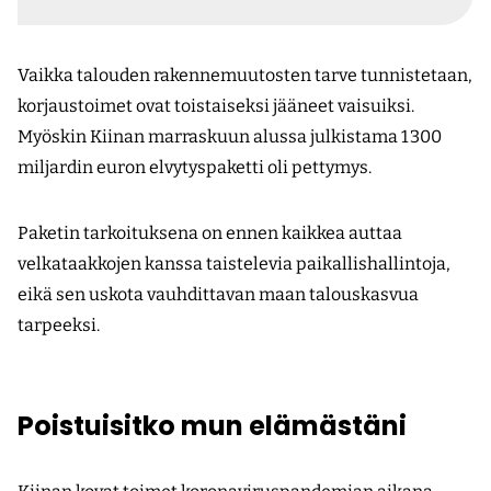
Vaikka talouden rakennemuutosten tarve tunnistetaan,
korjaustoimet ovat toistaiseksi jääneet vaisuiksi.
Myöskin Kiinan marraskuun alussa julkistama 1 300
miljardin euron elvytyspaketti oli pettymys.
Paketin tarkoituksena on ennen kaikkea auttaa
velkataakkojen kanssa taistelevia paikallishallintoja,
eikä sen uskota vauhdittavan maan talouskasvua
tarpeeksi.
Poistuisitko mun elämästäni