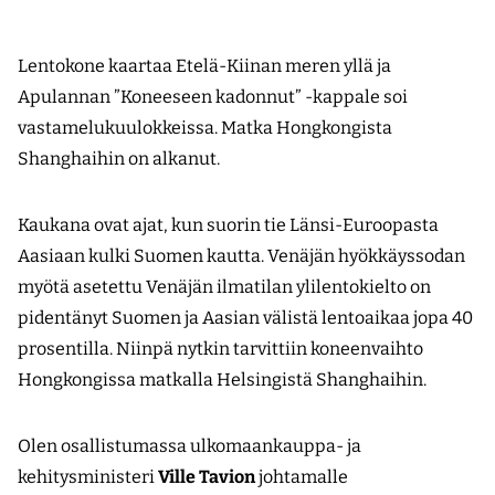
Lentokone kaartaa Etelä-Kiinan meren yllä ja
Apulannan ”Koneeseen kadonnut” -kappale soi
vastamelukuulokkeissa. Matka Hongkongista
Shanghaihin on alkanut.
Kaukana ovat ajat, kun suorin tie Länsi-Euroopasta
Aasiaan kulki Suomen kautta. Venäjän hyökkäyssodan
myötä asetettu Venäjän ilmatilan ylilentokielto on
pidentänyt Suomen ja Aasian välistä lentoaikaa jopa 40
prosentilla. Niinpä nytkin tarvittiin koneenvaihto
Hongkongissa matkalla Helsingistä Shanghaihin.
Olen osallistumassa ulkomaankauppa- ja
kehitysministeri
Ville Tavion
johtamalle