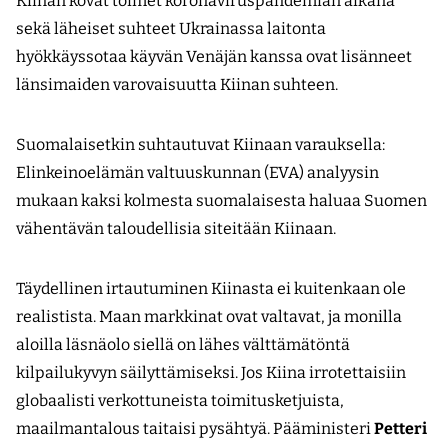
Kiinan kovat toimet koronaviruspandemian aikana
sekä läheiset suhteet Ukrainassa laitonta
hyökkäyssotaa käyvän Venäjän kanssa ovat lisänneet
länsimaiden varovaisuutta Kiinan suhteen.
Suomalaisetkin suhtautuvat Kiinaan varauksella:
Elinkeinoelämän valtuuskunnan (EVA) analyysin
mukaan kaksi kolmesta suomalaisesta haluaa Suomen
vähentävän taloudellisia siteitään Kiinaan.
Täydellinen irtautuminen Kiinasta ei kuitenkaan ole
realistista. Maan markkinat ovat valtavat, ja monilla
aloilla läsnäolo siellä on lähes välttämätöntä
kilpailukyvyn säilyttämiseksi. Jos Kiina irrotettaisiin
globaalisti verkottuneista toimitusketjuista,
maailmantalous taitaisi pysähtyä. Pääministeri
Petteri