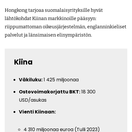
Hongkong tarjoaa suomalaisyrityksille hyvät
lähtökohdat Kiinan markkinoille pääsyyn:
riippumattoman oikeusjärjestelmän, englanninkieliset
palvelut ja länsimaisen elinympäristön.
Kiina
Väkiluku:
1 425 miljoonaa
Ostovoimakorjattu BKT:
18 300
USD/asukas
Vienti Kiinaan:
4 310 miljoonaa euroa (Tulli 2023)