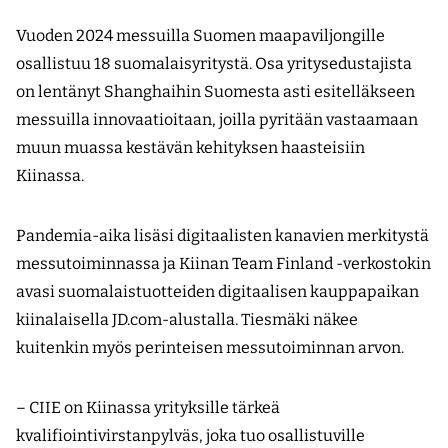
Vuoden 2024 messuilla Suomen maapaviljongille
osallistuu 18 suomalaisyritystä. Osa yritysedustajista
on lentänyt Shanghaihin Suomesta asti esitelläkseen
messuilla innovaatioitaan, joilla pyritään vastaamaan
muun muassa kestävän kehityksen haasteisiin
Kiinassa.
Pandemia-aika lisäsi digitaalisten kanavien merkitystä
messutoiminnassa ja Kiinan Team Finland -verkostokin
avasi suomalaistuotteiden digitaalisen kauppapaikan
kiinalaisella JD.com-alustalla. Tiesmäki näkee
kuitenkin myös perinteisen messutoiminnan arvon.
– CIIE on Kiinassa yrityksille tärkeä
kvalifiointivirstanpylväs, joka tuo osallistuville