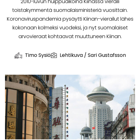
2010-luvun huippuaikoina Kiinassa vieraili
toistakymmentä suomalaisministeriä vuosittain.
Koronaviruspandemia pysäytti Kiinan-vierailut lähes
kokonaan kolmeksi vuodeksi, ja nyt suomalaiset
arvovieraat kohtaavat muuttuneen Kiinan.
Timo Sysiö
Lehtikuva / Sari Gustafsson