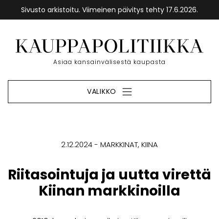
Sivusto arkistoitu. Viimeinen päivitys tehty 17.6.2026.
Siirry
sisältöön
Etusivu
Asiaa kansainvälisestä kaupasta
VALIKKO
2.12.2024
MARKKINAT
KIINA
Riitasointuja ja uutta virettä
Kiinan markkinoilla