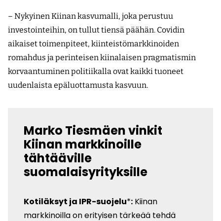
– Nykyinen Kiinan kasvumalli, joka perustuu
investointeihin, on tullut tiensä päähän. Covidin
aikaiset toimenpiteet, kiinteistömarkkinoiden
romahdus ja perinteisen kiinalaisen pragmatismin
korvaantuminen politiikalla ovat kaikki tuoneet
uudenlaista epäluottamusta kasvuun.
Marko Tiesmäen vinkit
Kiinan markkinoille
tähtääville
suomalaisyrityksille
Kotiläksyt ja IPR-suojelu
*
:
Kiinan
markkinoilla on erityisen tärkeää tehdä