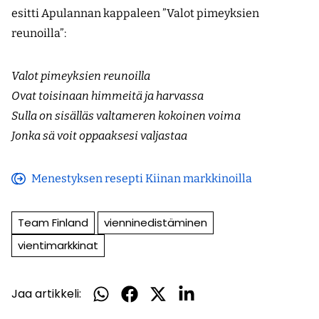
esitti Apulannan kappaleen ”Valot pimeyksien
reunoilla”:
Valot pimeyksien reunoilla
Ovat toisinaan himmeitä ja harvassa
Sulla on sisälläs valtameren kokoinen voima
Jonka sä voit oppaaksesi valjastaa
Menestyksen resepti Kiinan markkinoilla
(avautuu
uuteen
Team Finland
vienninedistäminen
ikkunaan)
vientimarkkinat
Jaa artikkeli:
Jaa
Jaa
Jaa
Jaa
WhatsApissa
Facebookissa
Twitterissä
LinkedInissä