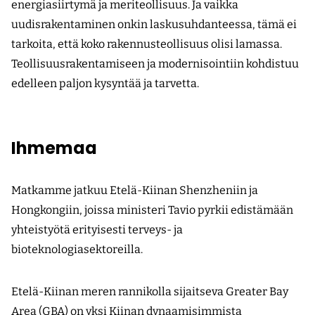
energiasiirtymä ja meriteollisuus. Ja vaikka
uudisrakentaminen onkin laskusuhdanteessa, tämä ei
tarkoita, että koko rakennusteollisuus olisi lamassa.
Teollisuusrakentamiseen ja modernisointiin kohdistuu
edelleen paljon kysyntää ja tarvetta.
Ihmemaa
Matkamme jatkuu Etelä-Kiinan Shenzheniin ja
Hongkongiin, joissa ministeri Tavio pyrkii edistämään
yhteistyötä erityisesti terveys- ja
bioteknologiasektoreilla.
Etelä-Kiinan meren rannikolla sijaitseva Greater Bay
Area (GBA) on yksi Kiinan dynaamisimmista