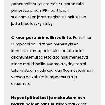
perusteelliset taustatyöt. Yritysten tulisi
panostaa oman IPR- portfolion
suojaamiseen ja strategian suunnitteluun,
jotta kilpailukyky säilyy.
Oikean partnerimallin valinta:
Paikallinen
kumppani on kriittinen menestyksen
kannalta. Kumppanin tulee omata sekä
asiantuntemusta että aito halu menestyä
Kiinan markkinoilla. Suomalaisyritysten ei
tulisi yrittää myydä suoraan Suomesta ilman
vahvaa paikal­lista kumppanuutta ja
osaamista.
Nopeat päätökset ja mukautuminen
markkinoiden tahtiin:
Kiinan markkinat