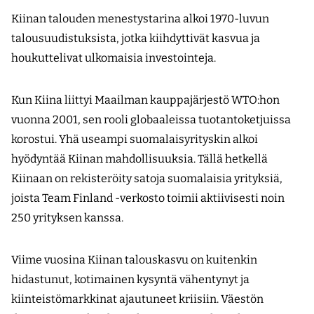
Kiinan talouden menestystarina alkoi 1970-luvun
talousuudistuksista, jotka kiihdyttivät kasvua ja
houkuttelivat ulkomaisia investointeja.
Kun Kiina liittyi Maailman kauppajärjestö WTO:hon
vuonna 2001, sen rooli globaaleissa tuotantoketjuissa
korostui. Yhä useampi suomalaisyrityskin alkoi
hyödyntää Kiinan mahdollisuuksia. Tällä hetkellä
Kiinaan on rekisteröity satoja suomalaisia yrityksiä,
joista Team Finland -verkosto toimii aktiivisesti noin
250 yrityksen kanssa.
Viime vuosina Kiinan talouskasvu on kuitenkin
hidastunut, kotimainen kysyntä vähentynyt ja
kiinteistömarkkinat ajautuneet kriisiin. Väestön