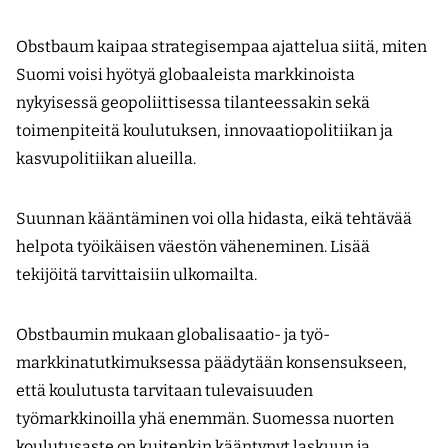
Obstbaum kaipaa strategisempaa ajattelua siitä, miten
Suomi voisi hyötyä globaaleista markkinoista
nykyisessä geopoliittisessa tilanteessakin sekä
toimenpiteitä koulutuksen, innovaatio­politiikan ja
kasvupolitiikan alueilla.
Suunnan kääntäminen voi olla hidasta, eikä tehtävää
helpota työikäisen väestön väheneminen. Lisää
tekijöitä tarvittaisiin ulkomailta.
Obstbaumin mukaan globalisaatio- ja työ­
markkinatutkimuksessa päädytään konsensukseen,
että koulutusta tarvitaan tulevaisuuden
työmarkkinoilla yhä enemmän. Suomessa nuorten
koulutusaste on kuitenkin kääntynyt laskuun ja