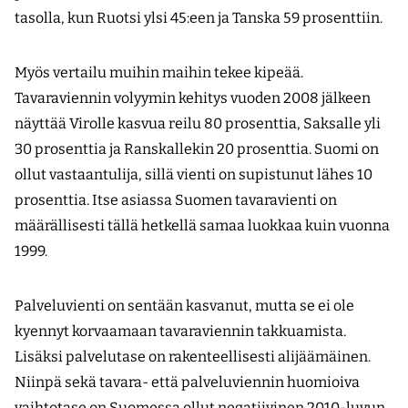
tasolla, kun Ruotsi ylsi 45:een ja Tanska 59 prosenttiin.
Myös vertailu muihin maihin tekee kipeää.
Tavaraviennin volyymin kehitys vuoden 2008 jälkeen
näyttää Virolle kasvua reilu 80 prosenttia, Saksalle yli
30 prosenttia ja Ranskallekin 20 prosenttia. Suomi on
ollut vastaantulija, sillä vienti on supistunut lähes 10
prosenttia. Itse asiassa Suomen tavara­vienti on
määrällisesti tällä hetkellä samaa luokkaa kuin vuonna
1999.
Palveluvienti on sentään kasvanut, mutta se ei ole
kyennyt korvaamaan tavaraviennin takkuamista.
Lisäksi palvelutase on rakenteellisesti alijäämäinen.
Niinpä sekä tavara- että palveluviennin huomioiva
vaihtotase on Suomessa ollut negatiivinen 2010-luvun