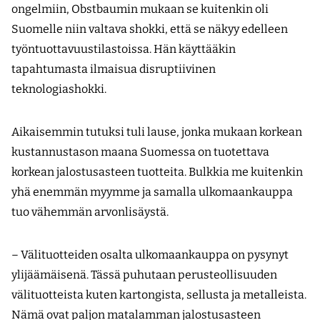
ongelmiin, Obstbaumin mukaan se kuitenkin oli
Suomelle niin valtava shokki, että se näkyy edelleen
työntuottavuustilastoissa. Hän käyttääkin
tapahtumasta ilmaisua disruptiivinen
teknologiashokki.
Aikaisemmin tutuksi tuli lause, jonka mukaan korkean
kustannustason maana Suomessa on tuotettava
korkean jalostusasteen tuotteita. Bulkkia me kuitenkin
yhä enemmän myymme ja samalla ulkomaankauppa
tuo vähemmän arvonlisäystä.
– Välituotteiden osalta ulkomaankauppa on pysynyt
ylijäämäisenä. Tässä puhutaan perusteollisuuden
välituotteista kuten kartongista, sellusta ja metalleista.
Nämä ovat paljon matalamman jalostusasteen