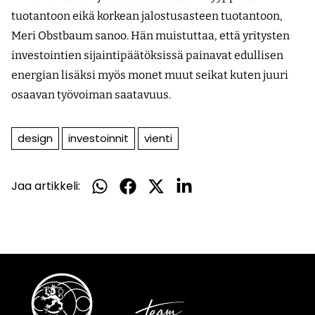
tuotantoon eikä korkean jalostusasteen tuotantoon,
Meri Obstbaum sanoo. Hän muistuttaa, että yritysten
investointien sijaintipäätöksissä painavat edullisen
energian lisäksi myös monet muut seikat kuten juuri
osaavan työvoiman saatavuus.
design
investoinnit
vienti
Jaa artikkeli:
Jaa
Jaa
Jaa
Jaa
WhatsApissa
Facebookissa
Twitterissä
LinkedInissä