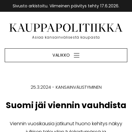
Sivusto arkistoitu. Viimeinen päivitys tehty 17.6.2026.
Siirry
sisältöön
Etusivu
Asiaa kansainvälisestä kaupasta
VALIKKO
25.3.2024
KANSAINVÄLISTYMINEN
Suomi jäi viennin vauhdista
Viennin vuosikausia jatkunut huono kehitys näkyy
julkisen talouden tulokertymässä ja