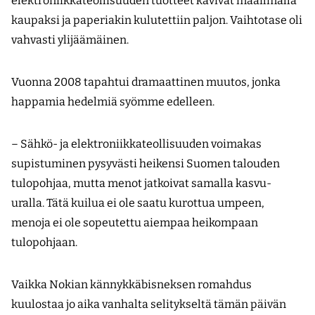
elektroniikkateollisuuden tuotteet kävivät maailmalla
kaupaksi ja paperiakin kulutettiin paljon. Vaihtotase oli
vahvasti ylijäämäinen.
Vuonna 2008 tapahtui dramaattinen muutos, jonka
happamia hedelmiä syömme edelleen.
– Sähkö- ja elektroniikkateollisuuden voimakas
supistuminen pysyvästi heikensi Suomen talouden
tulopohjaa, mutta menot jatkoivat samalla kasvu-
uralla. Tätä kuilua ei ole saatu kurottua umpeen,
menoja ei ole sopeutettu aiempaa heikompaan
tulopohjaan.
Vaikka Nokian kännykkäbisneksen romahdus
kuulostaa jo aika vanhalta selitykseltä tämän päivän