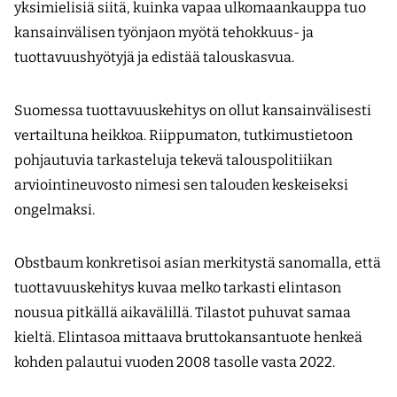
yksimielisiä siitä, kuinka vapaa ulkomaankauppa tuo
kansainvälisen työnjaon myötä tehokkuus- ja
tuottavuushyötyjä ja edistää talouskasvua.
Suomessa tuottavuuskehitys on ollut kansain­välisesti
vertailtuna heikkoa. Riippumaton, tutkimustietoon
pohjautuvia tarkasteluja tekevä talouspolitiikan
arviointineuvosto nimesi sen talouden keskeiseksi
ongelmaksi.
Obstbaum konkretisoi asian merkitystä sanomalla, että
tuottavuuskehitys kuvaa melko tarkasti elintason
nousua pitkällä aikavälillä. Tilastot puhuvat samaa
kieltä. Elintasoa mittaava bruttokansantuote henkeä
kohden palautui vuoden 2008 tasolle vasta 2022.