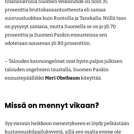
finanssi­kriisiä Suomen velkasuhde oli noin 35
prosenttia bruttokansantuotteesta eli samaa
suuruusluokkaa kuin Ruotsilla ja Tanskalla. Niillä taso
on pysynyt samana, mutta Suomella se on jo yli 70
prosenttia ja Suomen Pankin ennusteissa sen
odotetaan nousevan yli 80 prosenttiin.
– Talouden kasvuongelmat ovat hyvin paljon julkisen
talouden ongelmien taustalla, Suomen Pankin
ennustepäällikkö
Meri Obstbaum
kiteyttää.
Missä on mennyt vikaan?
Syy viennin heikkoon menestykseen ei löydy pelkästään
kustannuskilpailukyvystä, sillä sen osalta emme ole