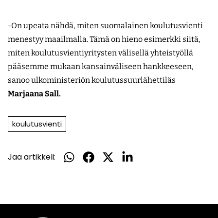
-On upeata nähdä, miten suomalainen koulutusvienti
menestyy maailmalla. Tämä on hieno esimerkki siitä,
miten koulutusvientiyritysten välisellä yhteistyöllä
pääsemme mukaan kansainväliseen hankkeeseen,
sanoo ulkoministeriön koulutussuurlähettiläs
Marjaana Sall.
koulutusvienti
Jaa artikkeli:
Jaa
Jaa
Jaa
Jaa
WhatsApissa
Facebookissa
Twitterissä
LinkedInissä