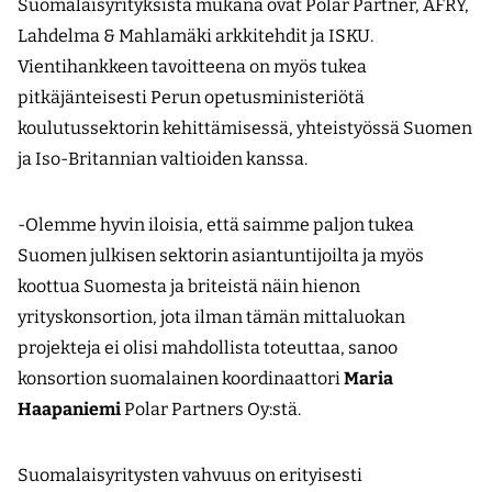
Suomalaisyrityksistä mukana ovat Polar Partner, AFRY,
Lahdelma & Mahlamäki arkkitehdit ja ISKU.
Vientihankkeen tavoitteena on myös tukea
pitkäjänteisesti Perun opetusministeriötä
koulutussektorin kehittämisessä, yhteistyössä Suomen
ja Iso-Britannian valtioiden kanssa.
-Olemme hyvin iloisia, että saimme paljon tukea
Suomen julkisen sektorin asiantuntijoilta ja myös
koottua Suomesta ja briteistä näin hienon
yrityskonsortion, jota ilman tämän mittaluokan
projekteja ei olisi mahdollista toteuttaa, sanoo
konsortion suomalainen koordinaattori
Maria
Haapaniemi
Polar Partners Oy:stä.
Suomalaisyritysten vahvuus on erityisesti