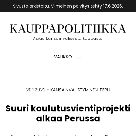
Sivusto arkistoitu. Viimeinen päivitys tehty 17.6.2026.
Siirry
sisältöön
Etusivu
Asiaa kansainvälisestä kaupasta
VALIKKO
20.1.2022
KANSAINVÄLISTYMINEN
PERU
Suuri koulutusvientiprojekti
alkaa Perussa