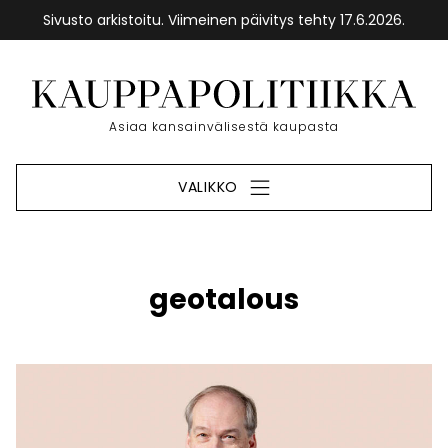
Sivusto arkistoitu. Viimeinen päivitys tehty 17.6.2026.
Siirry
sisältöön
Etusivu
Asiaa kansainvälisestä kaupasta
VALIKKO
geotalous