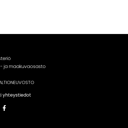
steriö
tä- ja maakuvaosasto
ALTIONEUVOSTO
i yhteystiedot
edIn
Facebook