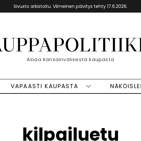
Sivusto arkistoitu. Viimeinen päivitys tehty 17.6.2026.
Etusivu
Asiaa kansainvälisestä kaupasta
VAPAASTI KAUPASTA
NÄKÖISL
eet
Vapaasti
ivut
kaupasta
alasivut
kilpailuetu