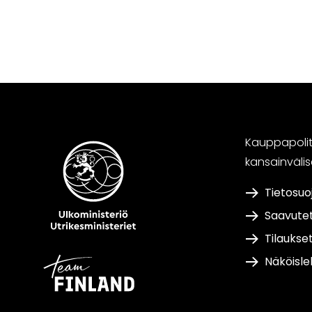
Kauppapoliti
kansainväli
Tietosuo
Saavute
Tilaukse
Näköisle