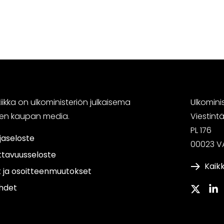
ikka on ulkoministeriön julkaisema
Ulkomini
sen kaupan media.
Viestin
PL 176
jaseloste
00023 V
ttavuusseloste
Kaikk
t ja osoitteenmuutokset
hdet
Twitter
Link