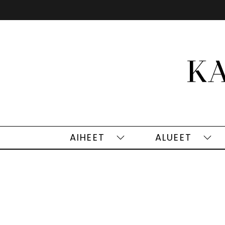
Siirry
sisältöön
AIHEET
ALUEET
Aiheet
Alu
alasivut
alas