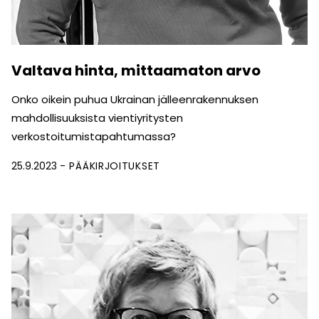
Valtava hinta, mittaamaton arvo
Onko oikein puhua Ukrainan jälleenrakennuksen
mahdolli­suuksista vientiyritysten
verkostoitumistapahtumassa?
25.9.2023
PÄÄKIRJOITUKSET