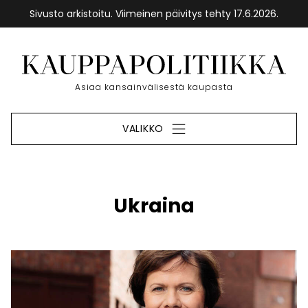
Sivusto arkistoitu. Viimeinen päivitys tehty 17.6.2026.
Siirry
sisältöön
Etusivu
Asiaa kansainvälisestä kaupasta
VALIKKO
Ukraina