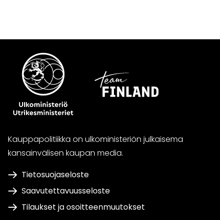
WhatsApissa
Facebookissa
Twitterissä
LinkedInissä
Kauppapolitiikka on ulkoministeriön julkaisema
kansainvälisen kaupan media.
Tietosuojaseloste
Saavutettavuusseloste
Tilaukset ja osoitteenmuutokset