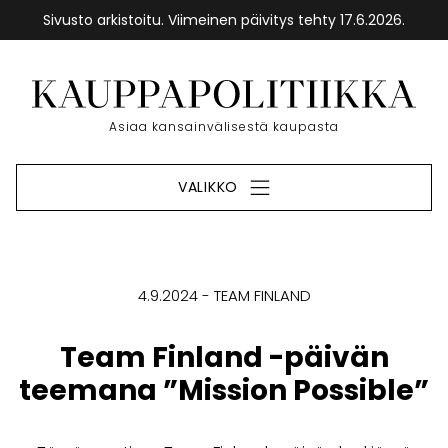
Sivusto arkistoitu. Viimeinen päivitys tehty 17.6.2026.
Siirry
sisältöön
Etusivu
Asiaa kansainvälisestä kaupasta
VALIKKO
4.9.2024
TEAM FINLAND
Team Finland -päivän
teemana ”Mission Possible”