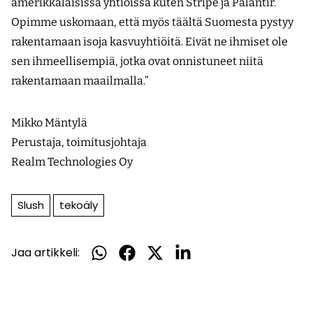
amerikkalaisissa yhtiöissä kuten Stripe ja Palantir.
Opimme uskomaan, että myös täältä Suomesta pystyy
rakentamaan isoja kasvuyhtiöitä. Eivät ne ihmiset ole
sen ihmeellisempiä, jotka ovat onnistuneet niitä
rakentamaan maailmalla.”
Mikko Mäntylä
Perustaja, toimitusjohtaja
Realm Technologies Oy
Slush
tekoäly
Jaa artikkeli:
Jaa
Jaa
Jaa
Jaa
WhatsApissa
Facebookissa
Twitterissä
LinkedInissä