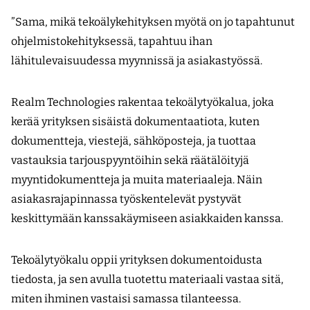
”Sama, mikä tekoälykehityksen myötä on jo tapahtunut
ohjelmistokehityksessä, tapahtuu ihan
lähitulevaisuudessa myynnissä ja asiakastyössä.
Realm Technologies rakentaa teko­älytyökalua, joka
kerää yrityksen sisäistä dokumentaatiota, kuten
dokumentteja, viestejä, sähköposteja, ja tuottaa
vastauksia tarjouspyyntöihin sekä räätälöityjä
myyntidokumentteja ja muita materiaaleja. Näin
asiakasrajapinnassa työskentelevät pystyvät
keskittymään kanssakäymiseen asiakkaiden kanssa.
Tekoälytyökalu oppii yrityksen doku­mentoidusta
tiedosta, ja sen avulla tuotettu materiaali vastaa sitä,
miten ihminen vastaisi samassa tilanteessa.