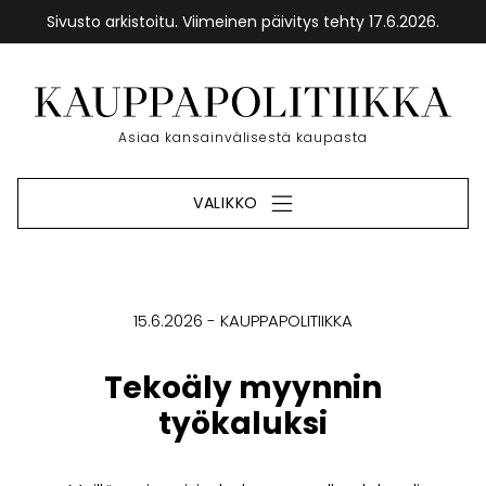
Sivusto arkistoitu. Viimeinen päivitys tehty 17.6.2026.
Siirry
sisältöön
Etusivu
Asiaa kansainvälisestä kaupasta
VALIKKO
15.6.2026
KAUPPAPOLITIIKKA
Tekoäly myynnin
työkaluksi