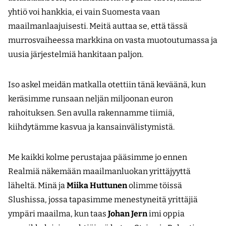
yhtiö voi hankkia, ei vain Suomesta vaan
maailmanlaajuisesti. Meitä auttaa se, että tässä
murrosvaiheessa markkina on vasta muotoutumassa ja
uusia järjestelmiä hankitaan paljon.
Iso askel meidän matkalla otettiin tänä keväänä, kun
keräsimme runsaan neljän miljoonan euron
rahoituksen. Sen avulla rakennamme tiimiä,
kiihdytämme kasvua ja kansainvälistymistä.
Me kaikki kolme perustajaa pääsimme jo ennen
Realmiä näkemään maailman­luokan yrittäjyyttä
läheltä. Minä ja
Miika Huttunen
olimme töissä
Slushissa, jossa tapasimme menestyneitä yrittäjiä
ympäri maailma, kun taas
Johan Jern
imi oppia