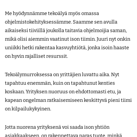
Me hyödynnämme tekoälyä myös omassa
ohjelmistokehityksessämme. Saamme sen avulla
aikaiseksi tiiviillä joukolla taitavia ohjelmoijia saman,
mikä olisi aiemmin vaatinut ison tiimin. Juuri nyt onkin
uniikki hetki rakentaa kasvu­yhtiötä, jonka isoin haaste
on hyvin rajalliset resurssit.
Tekoälymurroksessa on yrittäjien luvattu aika. Nyt
tapahtuu enemmän, kuin on tapahtunut kenties
koskaan. Yrityksen nuoruus on ehdottomasti etu, ja
kapean ongelman ratkaisemiseen keskittyvä pieni tiimi
on kilpailukykyinen.
Jotta nuorena yrityksenä voi saada ison yhtiön
asiakkaakseen, on rakennettava paras tuote, minkä