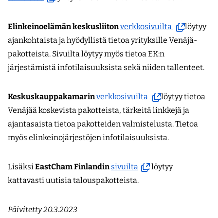
toiseen
uuteen
palveluun)
ikkunaan,
(avautuu
Elinkeinoelämän keskusliiton
verkkosivuilta
löytyy
siirryt
uuteen
ajankohtaista ja hyödyllistä tietoa yrityksille Venäjä-
toiseen
ikkunaan,
pakotteista. Sivuilta löytyy myös tietoa EK:n
palveluun)
siirryt
järjestämistä infotilaisuuksista sekä niiden tallenteet.
toiseen
palveluun)
(avautuu
Keskuskauppakamarin
verkkosivuilta
löytyy tietoa
uuteen
Venäjää koskevista pakotteista, tärkeitä linkkejä ja
ikkunaan,
ajantasaista tietoa pakotteiden valmistelusta. Tietoa
siirryt
myös elinkeinojärjestöjen infotilaisuuksista.
toiseen
palveluun)
(avautuu
Lisäksi
EastCham Finlandin
sivuilta
löytyy
uuteen
kattavasti uutisia talouspakotteista.
ikkunaan,
siirryt
Päivitetty 20.3.2023