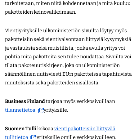
palveluun)
palveluun)
tarkoitetaan, miten niitä kohdennetaan ja mitä kuuluu
pakotteiden keinovalikoimaan.
Vientiyrityksille ulkoministeriön sivuilta löytyy myös
pakotteisiin sekä vientivalvontaan liittyviä kysymyksiä
ja vastauksia sekä muistilista, jonka avulla yritys voi
pohtia mitä pakotteita sen tulee noudattaa. Sivuilta voi
tilata pakoteuutiskirjeen, joka on ulkoministeriön
säännöllinen uutisviesti EU:n pakotteissa tapahtuvista
muutoksista sekä pakotteiden sisällöstä.
Business Finland
tarjoaa myös verkkosivuillaan
(avautuu
tilannetietoa
yrityksille.
uuteen
ikkunaan,
Suomen Tulli
kokoaa
vientipakotteisiin liittyvää
siirryt
(avautuu
tullitietoa
yrityksille omille verkkosivuilleen.