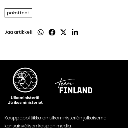
toiseen
palveluun)
pakotteet
Jaa artikkeli:
Jaa
Jaa
Jaa
Jaa
WhatsApissa
Facebookissa
Twitterissä
LinkedInissä
Kauppapolitiikka on ulkoministeriön julkaisema
kansainvälisen kaupan media.