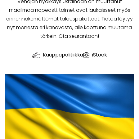
Venäjän hyökkäys Ukrainaan on muuttanut
maailmaa nopeasti, toimet ovat laukaisseet myös
ennennäkemättömät talouspakotteet. Tietoa löytyy
nyt monesta eri kanavasta, alle koottuna muutama
tärkein. Ota seurantaan!
Kauppapolitiikka
iStock