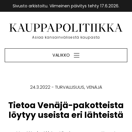
Sivusto arkistoitu. Viimeinen päivitys tehty 17.6.2026.
Siirry
sisältöön
Etusivu
Asiaa kansainvälisestä kaupasta
VALIKKO
24.3.2022
TURVALLISUUS
VENÄJÄ
Tietoa Venäjä-pakotteista
löytyy useista eri lähteistä