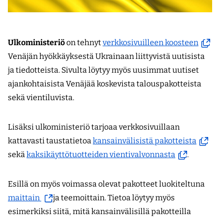
(avau
Ulkoministeriö
on tehnyt
verkkosivuilleen koosteen
uutee
Venäjän hyökkäyksestä Ukrainaan liittyvistä uutisista
ikkun
ja tiedotteista. Sivulta löytyy myös uusimmat uutiset
siirry
ajankohtaisista Venäjää koskevista talouspakotteista
toise
sekä vientiluvista.
palve
Lisäksi ulkoministeriö tarjoaa verkkosivuillaan
(avau
kattavasti taustatietoa
kansainvälisistä pakotteista
(avautuu
uutee
sekä
kaksikäyttötuotteiden vientivalvonnasta
.
uuteen
ikkun
ikkunaan,
siirryt
Esillä on myös voimassa olevat pakotteet luokiteltuna
siirryt
toisee
(siirryt
maittain
ja teemoittain. Tietoa löytyy myös
toiseen
palvel
toiseen
esimerkiksi siitä, mitä kansainvälisillä pakotteilla